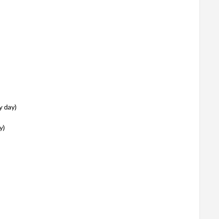
y day)
y)