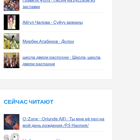
заставки
Айгул Чалова - Суйуу арманы
Мирбек Атабеков - Долон
школа двери распохни - Школа, школа,
двери распахни
СЕЙЧАС ЧИТАЮТ
O-Zone - Oriunde AiFi - Ты мне её пел на
мой день рождения /P.S Наопия/