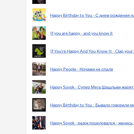
Happy Birthday to You - С днем рождения н
If you are happy - and you know it
If You're Happy And You Know It - Clap your
Happy People - Ночами не спали
Happy Sovok - Супер Мега Шашлыки жарят 
Happy Birthday to You - Бывало говорили мн
Happy Sovok - разок поцеловался - женись,