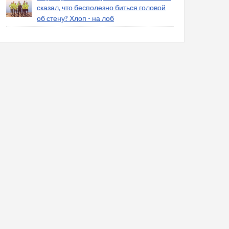
сказал, что бесполезно биться головой
об стену? Хлоп - на лоб