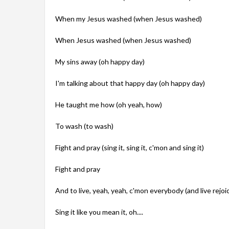
When my Jesus washed (when Jesus washed)
When Jesus washed (when Jesus washed)
My sins away (oh happy day)
I'm talking about that happy day (oh happy day)
He taught me how (oh yeah, how)
To wash (to wash)
Fight and pray (sing it, sing it, c'mon and sing it)
Fight and pray
And to live, yeah, yeah, c'mon everybody (and live rejoi
Sing it like you mean it, oh....