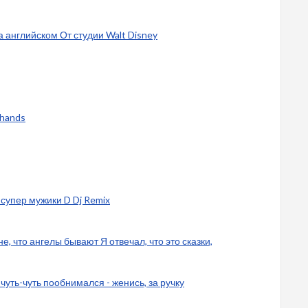
а английском От студии Walt Disney
 hands
супер мужики D Dj Remix
е, что ангелы бывают Я отвечал, что это сказки,
 чуть-чуть пообнимался - женись, за ручку