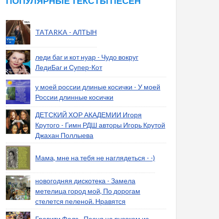
ПОПУЛЯРНЫЕ ТЕКСТЫ ПЕСЕН
TATARKA - АЛТЫН
леди баг и кот нуар - Чудо вокруг
ЛедиБаг и Супер-Кот
у моей россии длиные косички - У моей
России длинные косички
ДЕТСКИЙ ХОР АКАДЕМИИ Игоря
Крутого - Гимн РДШ авторы Игорь Крутой
Джахан Поллыева
Мама, мне на тебя не наглядеться - -)
новогодняя дискотека - Замела
метелица город мой, По дорогам
стелется пеленой. Нравятся
Гравити Фолз - Песня на русском из