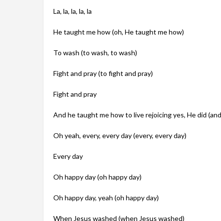
La, la, la, la, la
He taught me how (oh, He taught me how)
To wash (to wash, to wash)
Fight and pray (to fight and pray)
Fight and pray
And he taught me how to live rejoicing yes, He did (and 
Oh yeah, every, every day (every, every day)
Every day
Oh happy day (oh happy day)
Oh happy day, yeah (oh happy day)
When Jesus washed (when Jesus washed)