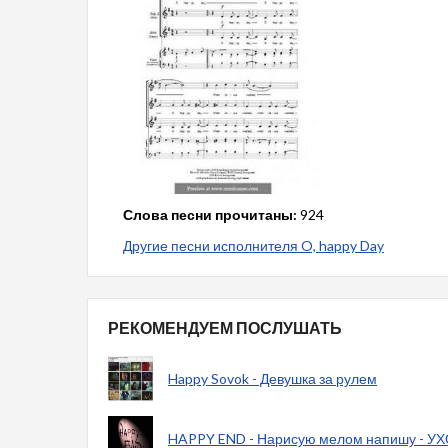
Слова песни прочитаны:
924
Другие песни исполнителя O, happy Day
РЕКОМЕНДУЕМ ПОСЛУШАТЬ
Happy Sovok - Девушка за рулем
HAPPY END - Нарисую мелом напишу - УХ