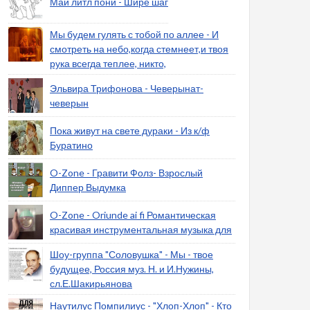
Май литл пони - Шире шаг
Мы будем гулять с тобой по аллее - И
смотреть на небо,когда стемнеет,и твоя
рука всегда теплее, никто,
Эльвира Трифонова - Чеверынат-
чеверын
Пока живут на свете дураки - Из к/ф
Буратино
O-Zone - Гравити Фолз- Взрослый
Диппер Выдумка
O-Zone - Oriunde ai fi Романтическая
красивая инструментальная музыка для
Шоу-группа "Соловушка" - Мы - твое
будущее, Россия муз. Н. и И.Нужины,
сл.Е.Шакирьянова
Наутилус Помпилиус - "Хлоп-Хлоп" - Кто