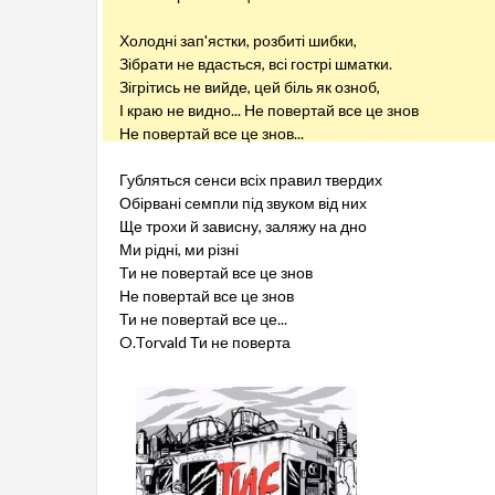
Холодні зап'ястки, розбиті шибки,
Зібрати не вдасться, всі гострі шматки.
Зігрітись не вийде, цей біль як озноб,
І краю не видно... Не повертай все це знов
Не повертай все це знов...
Губляться сенси всіх правил твердих
Обірвані семпли під звуком від них
Ще трохи й зависну, заляжу на дно
Ми рідні, ми різні
Ти не повертай все це знов
Не повертай все це знов
Ти не повертай все це...
O.Torvald Ти не поверта