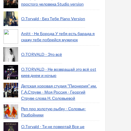
простого человека Studio version
O.Torvald - Без Тебе Piano Version
Anitt - Не Борода У тебя есть барада я
скажу тебе побрейся мужичок
O.TORVALD - Это всё
O.TORVALD - Не возвращай это всё ost
киев днем и ночью
Детская хоровая студия "Пионерия" им.
Г.А.Струве - Моя Россия - Георгий
Струве слова Н. Соловьевой
Реп про золотую рыбку - Соловьи-
Разбойники
O.Torvald - Ти не повертай Все це