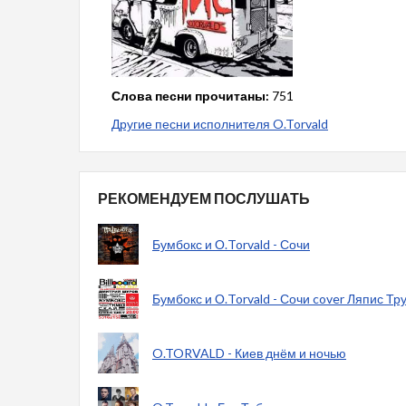
Слова песни прочитаны:
751
Другие песни исполнителя O.Torvald
РЕКОМЕНДУЕМ ПОСЛУШАТЬ
Бумбокс и О.Torvald - Сочи
Бумбокс и О.Torvald - Сочи cover Ляпис Тр
O.TORVALD - Киев днём и ночью