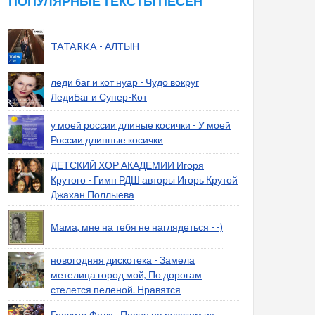
ПОПУЛЯРНЫЕ ТЕКСТЫ ПЕСЕН
TATARKA - АЛТЫН
леди баг и кот нуар - Чудо вокруг
ЛедиБаг и Супер-Кот
у моей россии длиные косички - У моей
России длинные косички
ДЕТСКИЙ ХОР АКАДЕМИИ Игоря
Крутого - Гимн РДШ авторы Игорь Крутой
Джахан Поллыева
Мама, мне на тебя не наглядеться - -)
новогодняя дискотека - Замела
метелица город мой, По дорогам
стелется пеленой. Нравятся
Гравити Фолз - Песня на русском из