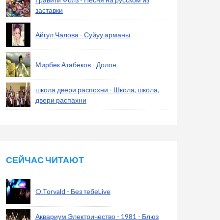
заставки
Айгул Чалова - Суйуу арманы
Мирбек Атабеков - Долон
школа двери распохни - Школа, школа,
двери распахни
СЕЙЧАС ЧИТАЮТ
O.Torvald - Без тебеLive
Аквариум Электричество - 1981 - Блюз