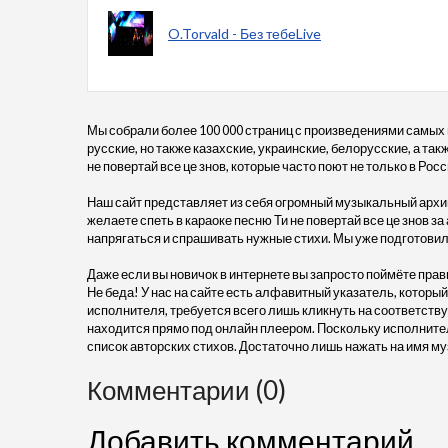
O.Torvald - Без тебеLive
Мы собрали более 100 000 страниц с произведениями самых
русские, но также казахские, украинские, белорусские, а та
не повертай все це знов, которые часто поют не только в Росс
Наш сайт представляет из себя огромный музыкальный архив
желаете спеть в караоке песню Ти не повертай все це знов за
напрягаться и спрашивать нужные стихи. Мы уже подготовил
Даже если вы новичок в интернете вы запросто поймёте прав
Не беда! У нас на сайте есть алфавитный указатель, который
исполнителя, требуется всего лишь кликнуть на соответствую
находится прямо под онлайн плеером. Поскольку исполните
список авторских стихов. Достаточно лишь нажать на имя му
Комментарии (0)
Добавить комментарий