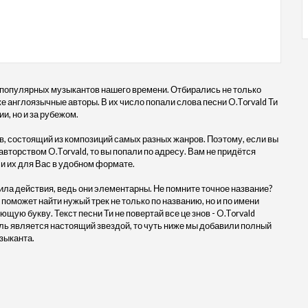
 популярных музыкантов нашего времени. Отбирались не только
кже англоязычные авторы. В их число попали слова песни O.Torvald Ти
ии, но и за рубежом.
, состоящий из композиций самых разных жанров. Поэтому, если вы
 авторством O.Torvald, то вы попали по адресу. Вам не придётся
и их для Вас в удобном формате.
ила действия, ведь они элементарны. Не помните точное название?
 поможет найти нужый трек не только по названию, но и по имени
щую букву. Текст песни Ти не повертай все це знов - O.Torvald
ль является настоящий звездой, то чуть ниже мы добавили полный
зыканта.