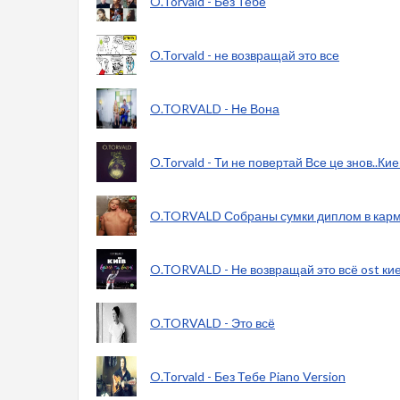
O.Torvald - Без Тебе
O.Torvald - не возвращай это все
O.TORVALD - Не Вона
O.Torvald - Ти не повертай Все це знов..Ки
O.TORVALD Собраны сумки диплом в карма
O.TORVALD - Не возвращай это всё ost ки
O.TORVALD - Это всё
O.Torvald - Без Тебе Piano Version