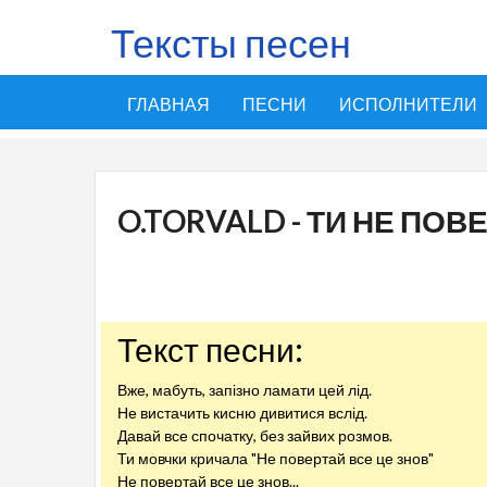
Тексты песен
ГЛАВНАЯ
ПЕСНИ
ИСПОЛНИТЕЛИ
O.TORVALD - ТИ НЕ ПОВ
Текст песни:
Вже, мабуть, запізно ламати цей лід.
Не вистачить кисню дивитися вслід.
Давай все спочатку, без зайвих розмов.
Ти мовчки кричала "Не повертай все це знов"
Не повертай все це знов...