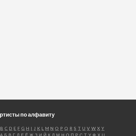
ртисты по алфавиту
B
C
D
E
F
G
H
I
J
K
L
M
N
O
P
Q
R
S
T
U
V
W
X
Y
А
Б
В
Г
Д
Е
Ё
Ж
З
И
Й
К
Л
М
Н
О
П
Р
С
Т
У
Ф
Х
Ц