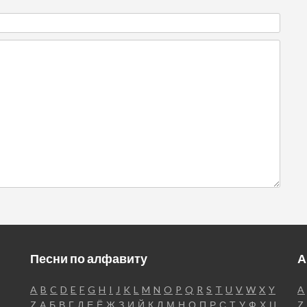
Песни по алфавиту
А
A
B
C
D
E
F
G
H
I
J
K
L
M
N
O
P
Q
R
S
T
U
V
W
X
Y
A
Z
А
Б
В
Г
Д
Е
Ё
Ж
З
И
Й
К
Л
М
Н
О
П
Р
С
Т
У
Ф
Х
Ц
Z