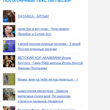
ПОПУЛЯРНЫЕ ТЕКСТЫ ПЕСЕН
TATARKA - АЛТЫН
леди баг и кот нуар - Чудо вокруг
ЛедиБаг и Супер-Кот
у моей россии длиные косички - У моей
России длинные косички
ДЕТСКИЙ ХОР АКАДЕМИИ Игоря
Крутого - Гимн РДШ авторы Игорь Крутой
Джахан Поллыева
Мама, мне на тебя не наглядеться - -)
новогодняя дискотека - Замела
метелица город мой, По дорогам
стелется пеленой. Нравятся
Гравити Фолз - Песня на русском из