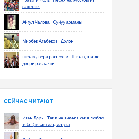
заставки
Айгул Чалова - Суйуу арманы
Мирбек Атабеков - Долон
школа двери распохни - Школа, школа,
двери распахни
СЕЙЧАС ЧИТАЮТ
Иван Дорн - Так и не видела как я люблю
тебя ( песня из физрука