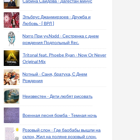
Сабина Саидова - Дагестан минус
Эльбрус Джанмирзоев - Дружба и
Любовь - [ ВРЛ ]
Nэrro При уч.Nэdd - Сестренка с днем
рождения Подпольный Rec.
Tritonal feat. Phoebe Ryan - Now Or Never
Original Mix
Nотный - Саня, братуха, С Днем
Рождения
Неизвестен - Дети любят рисовать
Военная песня бомба - Темная ночь
Розовый слон - Где баобабы вышли на
склон, Жил на поляне розовый слон.