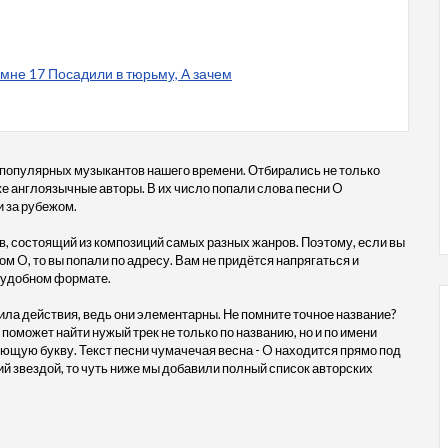
 мне 17 Посадили в тюрьму, А зачем
 популярных музыкантов нашего времени. Отбирались не только
кже англоязычные авторы. В их число попали слова песни O
и за рубежом.
, состоящий из композиций самых разных жанров. Поэтому, если вы
м O, то вы попали по адресу. Вам не придётся напрягаться и
в удобном формате.
ила действия, ведь они элементарны. Не помните точное название?
 поможет найти нужый трек не только по названию, но и по имени
ующую букву. Текст песни чумачечая весна - O находится прямо под
 звездой, то чуть ниже мы добавили полный список авторских