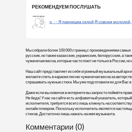
РЕКОМЕНДУЕМ ПОСЛУШАТЬ
о_- - Я парнишка седой,Я совсем молодой,
Мы собрали более 100 000 страниц с произведениями самых
русские, но также казахские, украинские, белорусские, а та
чумачечая весна, которые часто поют не только в России, но 
Наш сайт представляет из себя огромный музыкальный архив
желаете спеть в караоке песню чумачечая весна за авторство
спрашивать нужные стихи. Мы уже подготовили их для Вас 
Даже если вы новичок в интернете вы запросто поймёте прав
Не беда! У нас на сайте есть алфавитный указатель, который
исполнителя, требуется всего лишь кликнуть на соответств
онлайн плеером. Поскольку исполнитель является настоящий
стихов. Достаточно лишь нажать на имя музыканта.
Комментарии (0)