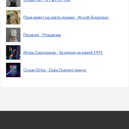
Пока живут на свете дураки - Из к/ф Буратино
Пелагея - Пташечка
Игорь Саруханов - За рекою,за рекой 1991
Ocean Drive - Duke Dumont минус