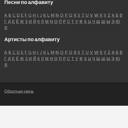
Песни по алфавиту
A
B
C
D
E
F
G
H
I
J
K
L
M
N
O
P
Q
R
S
T
U
V
W
X
Y
Z
А
Б
В
Г
Д
Е
Ё
Ж
З
И
Й
К
Л
М
Н
О
П
Р
С
Т
У
Ф
Х
Ц
Ч
Щ
Ш
Ы
Э
Ю
Я
Артисты по алфавиту
A
B
C
D
E
F
G
H
I
J
K
L
M
N
O
P
Q
R
S
T
U
V
W
X
Y
Z
А
Б
В
Г
Д
Е
Ё
Ж
З
И
Й
К
Л
М
Н
О
П
Р
С
Т
У
Ф
Х
Ц
Ч
Щ
Ш
Ы
Э
Ю
Я
Обратная связь