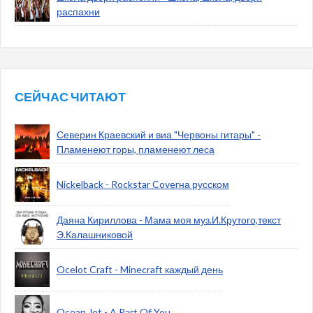
распахни
СЕЙЧАС ЧИТАЮТ
Северин Краевский и виа "Червоны гитары" -
Пламенеют горы, пламенеют леса
Nickelback - Rockstar Coverна русском
Даяна Кириллова - Мама моя муз.И.Крутого,текст
Э.Калашниковой
Ocelot Craft - Minecraft каждый день
Ocean Jet - A Part Of You