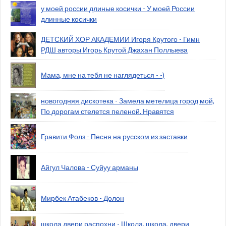
у моей россии длиные косички - У моей России
длинные косички
ДЕТСКИЙ ХОР АКАДЕМИИ Игоря Крутого - Гимн
РДШ авторы Игорь Крутой Джахан Поллыева
Мама, мне на тебя не наглядеться - -)
новогодняя дискотека - Замела метелица город мой,
По дорогам стелется пеленой. Нравятся
Гравити Фолз - Песня на русском из заставки
Айгул Чалова - Суйуу арманы
Мирбек Атабеков - Долон
школа двери распохни - Школа, школа, двери