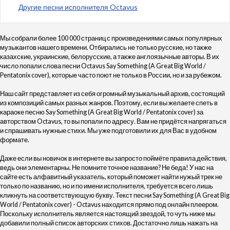
Другие песни исполнителя Octavus
Мы собрали более 100 000 страниц с произведениями самых популярных
музыкантов нашего времени. Отбирались не только русские, но также
казахские, украинские, белорусские, а также англоязычные авторы. В их
число попали слова песни Octavus Say Something (A Great Big World /
Pentatonix cover), которые часто поют не только в России, но и за рубежом.
Наш сайт представляет из себя огромный музыкальный архив, состоящий
из композиций самых разных жанров. Поэтому, если вы желаете спеть в
караоке песню Say Something (A Great Big World / Pentatonix cover) за
авторством Octavus, то вы попали по адресу. Вам не придётся напрягаться
и спрашивать нужные стихи. Мы уже подготовили их для Вас в удобном
формате.
Даже если вы новичок в интернете вы запросто поймёте правила действия,
ведь они элементарны. Не помните точное название? Не беда! У нас на
сайте есть алфавитный указатель, который поможет найти нужый трек не
только по названию, но и по имени исполнителя, требуется всего лишь
кликнуть на соответствующую букву. Текст песни Say Something (A Great Big
World / Pentatonix cover) - Octavus находится прямо под онлайн плеером.
Поскольку исполнитель является настоящий звездой, то чуть ниже мы
добавили полный список авторских стихов. Достаточно лишь нажать на