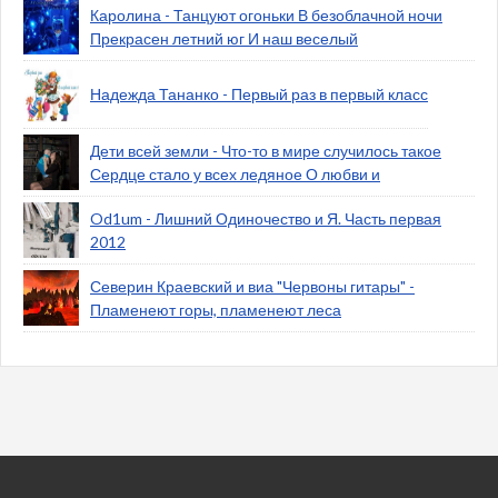
Каролина - Танцуют огоньки В безоблачной ночи
Прекрасен летний юг И наш веселый
Надежда Тананко - Первый раз в первый класс
Дети всей земли - Что-то в мире случилось такое
Сердце стало у всех ледяное О любви и
Od1um - Лишний Одиночество и Я. Часть первая
2012
Северин Краевский и виа "Червоны гитары" -
Пламенеют горы, пламенеют леса