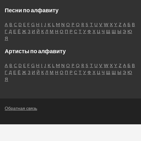
Песни по алфавиту
A
B
C
D
E
F
G
H
I
J
K
L
M
N
O
P
Q
R
S
T
U
V
W
X
Y
Z
А
Б
В
Г
Д
Е
Ё
Ж
З
И
Й
К
Л
М
Н
О
П
Р
С
Т
У
Ф
Х
Ц
Ч
Щ
Ш
Ы
Э
Ю
Я
Артисты по алфавиту
A
B
C
D
E
F
G
H
I
J
K
L
M
N
O
P
Q
R
S
T
U
V
W
X
Y
Z
А
Б
В
Г
Д
Е
Ё
Ж
З
И
Й
К
Л
М
Н
О
П
Р
С
Т
У
Ф
Х
Ц
Ч
Щ
Ш
Ы
Э
Ю
Я
Обратная связь