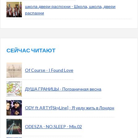
школа двери распохни - Школа, школа, двери
распахни
СЕЙЧАС ЧИТАЮТ
Of Course - I Found Love
ДУША ГРАНИЦЫ - Пограничная весна
ODY ft ARTY[SkyLine] - Я уеду жить в Лондон
ODESZA - NO.SLEEP - Mix.02