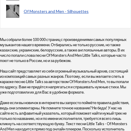
Of Monsters and Men - Silhouettes
Мы собрали более 100 000 страниц с произведениями самых популярных
музыкантов нашего времени. Отбирались не только русские, но также
казахские, украинские, белорусские, а также англоязычные авторы. В их
число попали слова песни Of Monsters And Men Little Talks, которые часто
поют не только в России, но и за рубежом.
Наш сайт представляет из себя огромный музыкальный архив, состоящий
из композиций самых разных жанров. Поэтому, если вы желаете спеть в
караоке песню Little Talks за авторством Of Monsters And Men, то вы попали
по адресу. Вам не придётся напрягаться и спрашивать нужные стихи. Мы
уже подготовили их для Вас в удобном формате.
Даже если вы новичок в интернете вы запросто поймёте правила действия,
ведь они элементарны. Не помните точное название? Не беда! У нас на
сайте есть алфавитный указатель, который поможет найти нужый трек не
только по названию, но и по имени исполнителя, требуется всего лишь
кликнуть на соответствующую букву. Текст песни Little Talks - Of Monsters
And Men находится прямо под онлайн плеером. Поскольку исполнитель