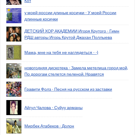
Кот
у моей россии длиные косички - У моей России
длинные косички
ДЕТСКИЙ ХОР АКАДЕМИИ Игоря Крутого - Гимн
РДШ авторы Игорь Крутой Джахан Поллыева
Мама, мне на тебя не наглядеться - -)
новогодняя дискотека - Замела метелица город мой,
По дорогам стелется пеленой. Нравятся
Гравити Фолз - Песня на русском из заставки
Айгул Чалова - Суйуу арманы
Мирбек Атабеков - Долон