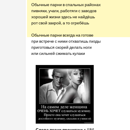
Обычные парни в спальных районах
пивняки, учаги, работяги с заводов
хорошей жизни здесь не найдёшь
рот свой закрой, а то огребёшь
Обычные парни всегда на готове
при встрече с ними отхватишь пизды
приготовься скорей делать ноги
или сильней сжимать кулаки
Слова песни прочитаны:
584