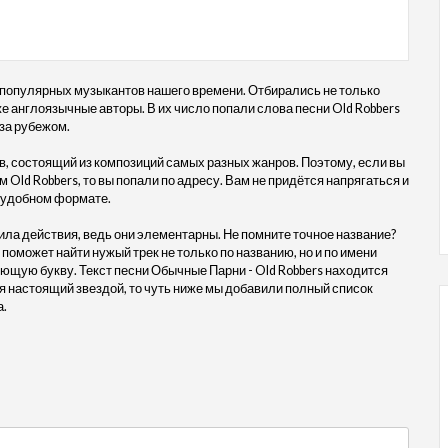
 популярных музыкантов нашего времени. Отбирались не только
кже англоязычные авторы. В их число попали слова песни Old Robbers
 за рубежом.
, состоящий из композиций самых разных жанров. Поэтому, если вы
Old Robbers, то вы попали по адресу. Вам не придётся напрягаться и
в удобном формате.
ила действия, ведь они элементарны. Не помните точное название?
 поможет найти нужый трек не только по названию, но и по имени
ующую букву. Текст песни Обычные Парни - Old Robbers находится
 настоящий звездой, то чуть ниже мы добавили полный список
а.