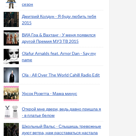
сезон
Дмитрий Колдун - Я буду любить тебя
2015
ВИА Гра & Вахтанг - У меня появился
другой Премия МУЗ ТВ 2015
Olafur Arnalds feat. Arnor Dan - Say my
name
Ola - All Over The World Cahill Radio Edit
Урсок Розетта - Мама минус
Открой мне двери, ведь давно пришла я
- в платье белом
Школьный Вальс - Слышишь тревожные
дуют ветра, нам расставаться настала