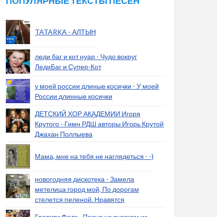
ПОПУЛЯРНЫЕ ТЕКСТЫ ПЕСЕН
TATARKA - АЛТЫН
леди баг и кот нуар - Чудо вокруг
ЛедиБаг и Супер-Кот
у моей россии длиные косички - У моей
России длинные косички
ДЕТСКИЙ ХОР АКАДЕМИИ Игоря
Крутого - Гимн РДШ авторы Игорь Крутой
Джахан Поллыева
Мама, мне на тебя не наглядеться - -)
новогодняя дискотека - Замела
метелица город мой, По дорогам
стелется пеленой. Нравятся
Гравити Фолз - Песня на русском из