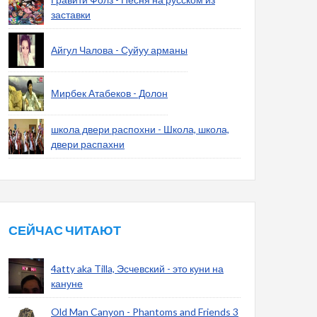
заставки
Айгул Чалова - Суйуу арманы
Мирбек Атабеков - Долон
школа двери распохни - Школа, школа,
двери распахни
СЕЙЧАС ЧИТАЮТ
4atty aka Tilla, Эсчевский - это куни на
кануне
Old Man Canyon - Phantoms and Friends 3