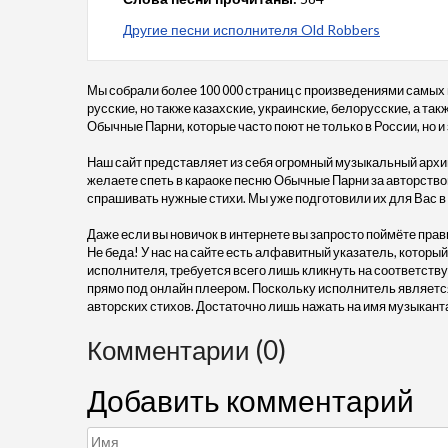
Другие песни исполнителя Old Robbers
Мы собрали более 100 000 страниц с произведениями самых
русские, но также казахские, украинские, белорусские, а та
Обычные Парни, которые часто поют не только в России, но и
Наш сайт представляет из себя огромный музыкальный архив
желаете спеть в караоке песню Обычные Парни за авторством 
спрашивать нужные стихи. Мы уже подготовили их для Вас 
Даже если вы новичок в интернете вы запросто поймёте прав
Не беда! У нас на сайте есть алфавитный указатель, который
исполнителя, требуется всего лишь кликнуть на соответств
прямо под онлайн плеером. Поскольку исполнитель является
авторских стихов. Достаточно лишь нажать на имя музыкант
Комментарии (0)
Добавить комментарий