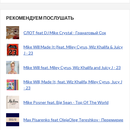
РЕКОМЕНДУЕМ ПОСЛУШАТЬ
СЛОТ feat DJ Mike Crystal - Гранатовый Сок
Mike Will Made It (feat. Miley Cyrus, Wiz Khalifa & Juicy
J - 23
Mike Will feat. Miley Cyrus, Wiz Khalifa and Juicy J - 23
Mike Will, Made It, feat. Wiz Khalifa, Miley Cyrus, Jucy J
- 23
Mike Posner feat. Big Sean - Top Of The World
Max Pisarenko feat OlejaOleg Tereshkov - Перемирие