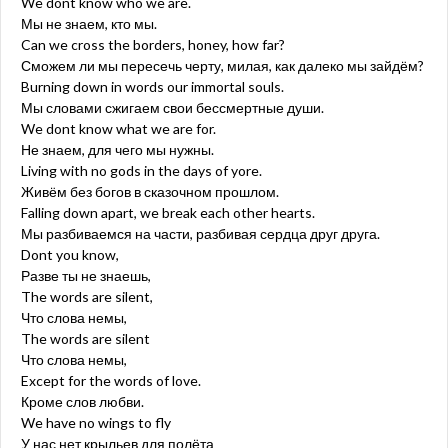
We dont know who we are.
Мы не знаем, кто мы.
Can we cross the borders, honey, how far?
Сможем ли мы пересечь черту, милая, как далеко мы зайдём?
Burning down in words our immortal souls.
Мы словами сжигаем свои бессмертные души.
We dont know what we are for.
Не знаем, для чего мы нужны.
Living with no gods in the days of yore.
Живём без богов в сказочном прошлом.
Falling down apart, we break each other hearts.
Мы разбиваемся на части, разбивая сердца друг друга.
Dont you know,
Разве ты не знаешь,
The words are silent,
Что слова немы,
The words are silent
Что слова немы,
Except for the words of love.
Кроме слов любви.
We have no wings to fly
У нас нет крыльев для полёта