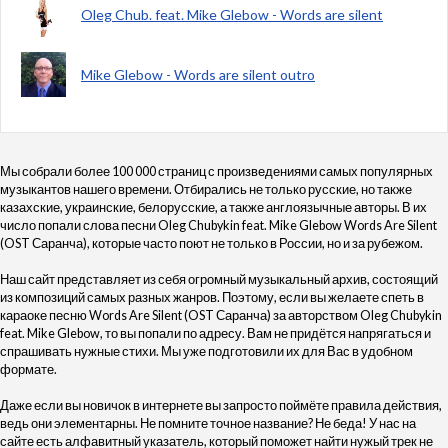
Oleg Chub. feat. Mike Glebow - Words are silent
Mike Glebow - Words are silent outro
Мы собрали более 100 000 страниц с произведениями самых популярных
музыкантов нашего времени. Отбирались не только русские, но также
казахские, украинские, белорусские, а также англоязычные авторы. В их
число попали слова песни Oleg Chubykin feat. Mike Glebow Words Are Silent
(OST Саранча), которые часто поют не только в России, но и за рубежом.
Наш сайт представляет из себя огромный музыкальный архив, состоящий
из композиций самых разных жанров. Поэтому, если вы желаете спеть в
караоке песню Words Are Silent (OST Саранча) за авторством Oleg Chubykin
feat. Mike Glebow, то вы попали по адресу. Вам не придётся напрягаться и
спрашивать нужные стихи. Мы уже подготовили их для Вас в удобном
формате.
Даже если вы новичок в интернете вы запросто поймёте правила действия,
ведь они элементарны. Не помните точное название? Не беда! У нас на
сайте есть алфавитный указатель, который поможет найти нужый трек не