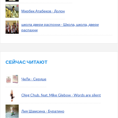
Мирбек Атабеков - Долон
школа двери распохни - Школа, школа, двери
распахни
СЕЙЧАС ЧИТАЮТ
ЧиЛи - Сердце
Oleg Chub. feat. Mike Glebow - Words are silent
Лия Шамсина - Буратино