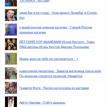
TATARKA - АЛТЫН
леди баг и кот нуар - Чудо вокруг ЛедиБаг и Супер-
Кот
у моей россии длиные косички - У моей России
длинные косички
ДЕТСКИЙ ХОР АКАДЕМИИ Игоря Крутого - Гимн
РДШ авторы Игорь Крутой Джахан Поллыева
Мама, мне на тебя не наглядеться - -)
новогодняя дискотека - Замела метелица город мой,
По дорогам стелется пеленой. Нравятся
Гравити Фолз - Песня на русском из заставки
Айгул Чалова - Суйуу арманы