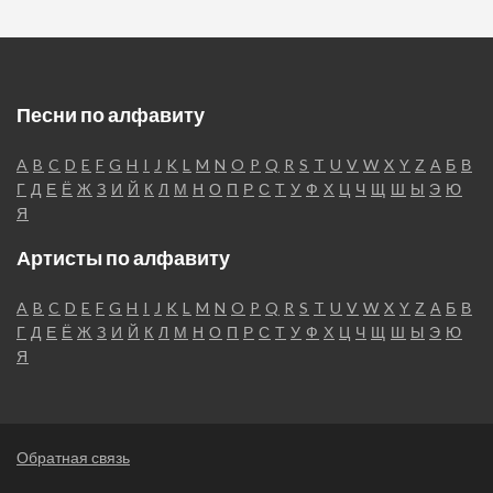
Песни по алфавиту
A
B
C
D
E
F
G
H
I
J
K
L
M
N
O
P
Q
R
S
T
U
V
W
X
Y
Z
А
Б
В
Г
Д
Е
Ё
Ж
З
И
Й
К
Л
М
Н
О
П
Р
С
Т
У
Ф
Х
Ц
Ч
Щ
Ш
Ы
Э
Ю
Я
Артисты по алфавиту
A
B
C
D
E
F
G
H
I
J
K
L
M
N
O
P
Q
R
S
T
U
V
W
X
Y
Z
А
Б
В
Г
Д
Е
Ё
Ж
З
И
Й
К
Л
М
Н
О
П
Р
С
Т
У
Ф
Х
Ц
Ч
Щ
Ш
Ы
Э
Ю
Я
Обратная связь