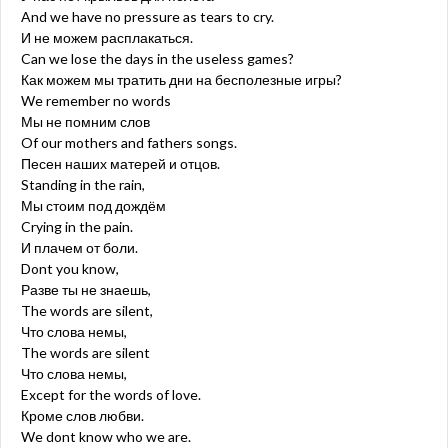
And we have no pressure as tears to cry.
И не можем расплакаться.
Can we lose the days in the useless games?
Как можем мы тратить дни на бесполезные игры?
We remember no words
Мы не помним слов
Of our mothers and fathers songs.
Песен наших матерей и отцов.
Standing in the rain,
Мы стоим под дождём
Crying in the pain.
И плачем от боли.
Dont you know,
Разве ты не знаешь,
The words are silent,
Что слова немы,
The words are silent
Что слова немы,
Except for the words of love.
Кроме слов любви.
We dont know who we are.