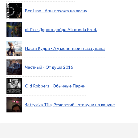
Ber-Linn - А ты похожа на весну
old1n - Дорога добра Allrounda Prod.
Настя Кудри - А у меня твои глаза , папа
Честный - От души 2016
Old Robbers - Обычные Парни
4atty aka Tilla, Эсчевский - это куни на кануне