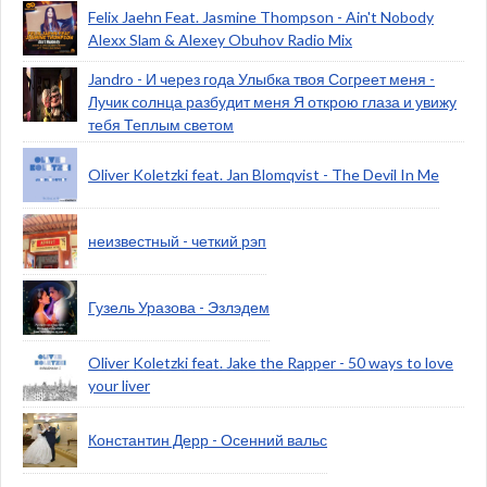
Felix Jaehn Feat. Jasmine Thompson - Ain't Nobody
Alexx Slam & Alexey Obuhov Radio Mix
Jandro - И через года Улыбка твоя Согреет меня -
Лучик солнца разбудит меня Я открою глаза и увижу
тебя Теплым светом
Oliver Koletzki feat. Jan Blomqvist - The Devil In Me
неизвестный - четкий рэп
Гузель Уразова - Эзлэдем
Oliver Koletzki feat. Jake the Rapper - 50 ways to love
your liver
Константин Дерр - Осенний вальс