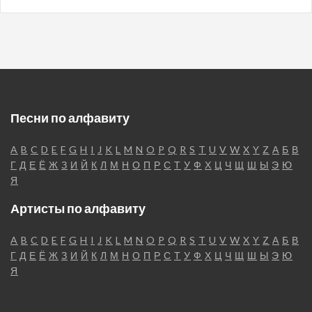
Песни по алфавиту
A
B
C
D
E
F
G
H
I
J
K
L
M
N
O
P
Q
R
S
T
U
V
W
X
Y
Z
А
Б
В
Г
Д
Е
Ё
Ж
З
И
Й
К
Л
М
Н
О
П
Р
С
Т
У
Ф
Х
Ц
Ч
Щ
Ш
Ы
Э
Ю
Я
Артисты по алфавиту
A
B
C
D
E
F
G
H
I
J
K
L
M
N
O
P
Q
R
S
T
U
V
W
X
Y
Z
А
Б
В
Г
Д
Е
Ё
Ж
З
И
Й
К
Л
М
Н
О
П
Р
С
Т
У
Ф
Х
Ц
Ч
Щ
Ш
Ы
Э
Ю
Я