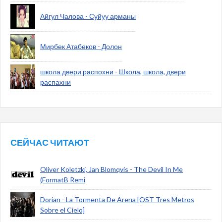
Айгул Чалова - Суйуу арманы
Мирбек Атабеков - Долон
школа двери распохни - Школа, школа, двери
распахни
СЕЙЧАС ЧИТАЮТ
Oliver Koletzki, Jan Blomqvis - The Devil In Me
(FormatB Remi
Dorian - La Tormenta De Arena [OST Tres Metros
Sobre el Cielo]