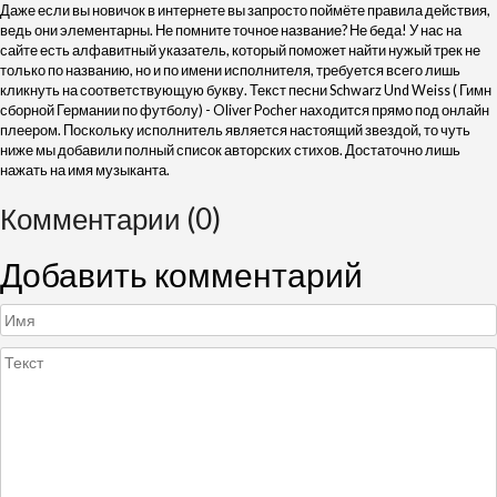
Даже если вы новичок в интернете вы запросто поймёте правила действия,
ведь они элементарны. Не помните точное название? Не беда! У нас на
сайте есть алфавитный указатель, который поможет найти нужый трек не
только по названию, но и по имени исполнителя, требуется всего лишь
кликнуть на соответствующую букву. Текст песни Schwarz Und Weiss ( Гимн
сборной Германии по футболу) - Oliver Pocher находится прямо под онлайн
плеером. Поскольку исполнитель является настоящий звездой, то чуть
ниже мы добавили полный список авторских стихов. Достаточно лишь
нажать на имя музыканта.
Комментарии (0)
Добавить комментарий