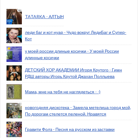
TATARKA - АЛТЫН
леди баг и кот нуар - Чудо вокруг ЛедиБаг и Супер-
Кот
у моей россии длиные косички - У моей России
длинные косички
ДЕТСКИЙ ХОР АКАДЕМИИ Игоря Крутого - Гимн
РДШ авторы Игорь Крутой Джахан Поллыева
Мама, мне на тебя не наглядеться - -)
новогодняя дискотека - Замела метелица город мой,
По дорогам стелется пеленой. Нравятся
Гравити Фолз - Песня на русском из заставки