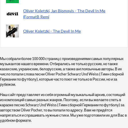
Oliver Koletzki, Jan Blomqvis - The Devil In Me
(FormatB Remi
Oliver Koletzki - The Devil In Me
Мы собрали более 100 000 страниц с произведениями самых популярных
музыкантов нашего времени. Отбирались не только русские, но также
казахские, украинские, белорусские, а также англоязычные авторы. В их
число попали слова песни Oliver Pocher Schwarz Und Weiss ( Гимн сборной
Германии по футболу), которые часто поют не только в России, но и за
рубежом.
Наш сайт представляет из себя огромный музыкальный архив, состоящий
из композиций самых разных жанров. Поэтому, если вы желаете спеть в
караоке песню Schwarz Und Weiss ( Гимн сборной Германии по футболу) за
авторством Oliver Pocher, то вы попали по адресу. Вам не придётся
напрягаться и спрашивать нужные стихи. Мы уже подготовили их для Вас в
удобном формате.