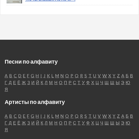
Песни по алфавиту
A
B
C
D
E
F
G
H
I
J
K
L
M
N
O
P
Q
R
S
T
U
V
W
X
Y
Z
А
Б
В
Г
Д
Е
Ё
Ж
З
И
Й
К
Л
М
Н
О
П
Р
С
Т
У
Ф
Х
Ц
Ч
Щ
Ш
Ы
Э
Ю
Я
Артисты по алфавиту
A
B
C
D
E
F
G
H
I
J
K
L
M
N
O
P
Q
R
S
T
U
V
W
X
Y
Z
А
Б
В
Г
Д
Е
Ё
Ж
З
И
Й
К
Л
М
Н
О
П
Р
С
Т
У
Ф
Х
Ц
Ч
Щ
Ш
Ы
Э
Ю
Я