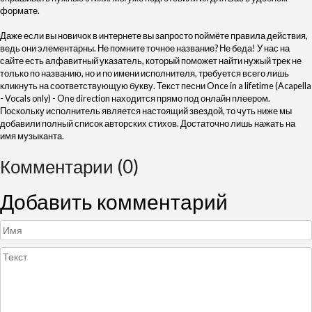
формате.
Даже если вы новичок в интернете вы запросто поймёте правила действия,
ведь они элементарны. Не помните точное название? Не беда! У нас на
сайте есть алфавитный указатель, который поможет найти нужый трек не
только по названию, но и по имени исполнителя, требуется всего лишь
кликнуть на соответствующую букву. Текст песни Once in a lifetime (Acapella
- Vocals only) - One direction находится прямо под онлайн плеером.
Поскольку исполнитель является настоящий звездой, то чуть ниже мы
добавили полный список авторских стихов. Достаточно лишь нажать на
имя музыканта.
Комментарии (0)
Добавить комментарий