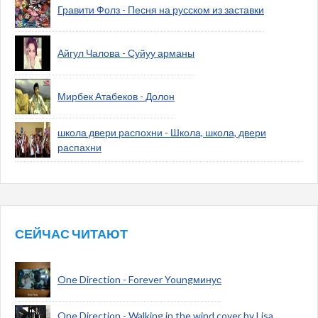
Гравити Фолз - Песня на русском из заставки
Айгул Чалова - Суйуу арманы
Мирбек Атабеков - Долон
школа двери распохни - Школа, школа, двери
распахни
СЕЙЧАС ЧИТАЮТ
One Direction - Forever Youngминус
One Direction - Walking in the wind cover by Lisa