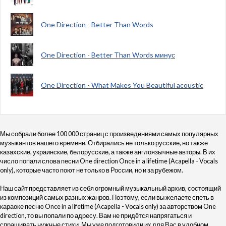
One Direction - Better Than Words
One Direction - Better Than Words минус
One Direction - What Makes You Beautiful acoustic
Мы собрали более 100 000 страниц с произведениями самых популярных
музыкантов нашего времени. Отбирались не только русские, но также
казахские, украинские, белорусские, а также англоязычные авторы. В их
число попали слова песни One direction Once in a lifetime (Acapella - Vocals
only), которые часто поют не только в России, но и за рубежом.
Наш сайт представляет из себя огромный музыкальный архив, состоящий
из композиций самых разных жанров. Поэтому, если вы желаете спеть в
караоке песню Once in a lifetime (Acapella - Vocals only) за авторством One
direction, то вы попали по адресу. Вам не придётся напрягаться и
спрашивать нужные стихи. Мы уже подготовили их для Вас в удобном