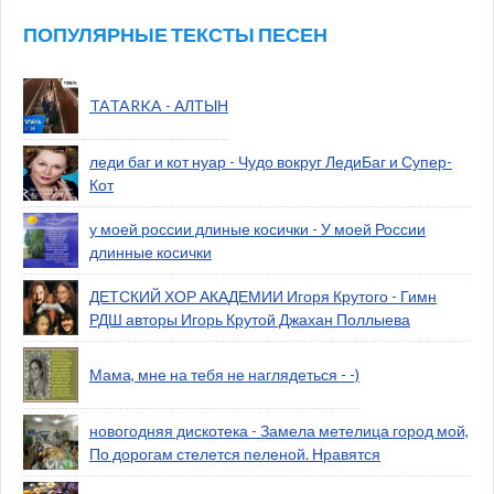
ПОПУЛЯРНЫЕ ТЕКСТЫ ПЕСЕН
TATARKA - АЛТЫН
леди баг и кот нуар - Чудо вокруг ЛедиБаг и Супер-
Кот
у моей россии длиные косички - У моей России
длинные косички
ДЕТСКИЙ ХОР АКАДЕМИИ Игоря Крутого - Гимн
РДШ авторы Игорь Крутой Джахан Поллыева
Мама, мне на тебя не наглядеться - -)
новогодняя дискотека - Замела метелица город мой,
По дорогам стелется пеленой. Нравятся