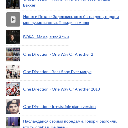
Bakker
Настя и Потап - Задержись хотя бы на день, подари
мне лучик счастья. Посиди со мною
БОКА - Мама, я твой сын
One Direction - One Way Or Another 2
One Direction - Best Song Ever минус
One Direction - One Way Or Another 2013
One Direction - Irresistible piano version
Наслаждайся своими победами, Говори, разгоняй,
что ты слабая. Не лечи - .