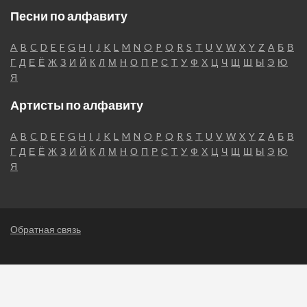
Песни по алфавиту
A
B
C
D
E
F
G
H
I
J
K
L
M
N
O
P
Q
R
S
T
U
V
W
X
Y
Z
А
Б
В
Г
Д
Е
Ё
Ж
З
И
Й
К
Л
М
Н
О
П
Р
С
Т
У
Ф
Х
Ц
Ч
Щ
Ш
Ы
Э
Ю
Я
Артисты по алфавиту
A
B
C
D
E
F
G
H
I
J
K
L
M
N
O
P
Q
R
S
T
U
V
W
X
Y
Z
А
Б
В
Г
Д
Е
Ё
Ж
З
И
Й
К
Л
М
Н
О
П
Р
С
Т
У
Ф
Х
Ц
Ч
Щ
Ш
Ы
Э
Ю
Я
Обратная связь