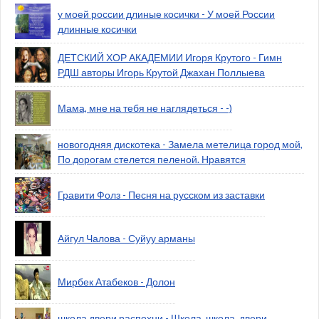
у моей россии длиные косички - У моей России
длинные косички
ДЕТСКИЙ ХОР АКАДЕМИИ Игоря Крутого - Гимн
РДШ авторы Игорь Крутой Джахан Поллыева
Мама, мне на тебя не наглядеться - -)
новогодняя дискотека - Замела метелица город мой,
По дорогам стелется пеленой. Нравятся
Гравити Фолз - Песня на русском из заставки
Айгул Чалова - Суйуу арманы
Мирбек Атабеков - Долон
школа двери распохни - Школа, школа, двери