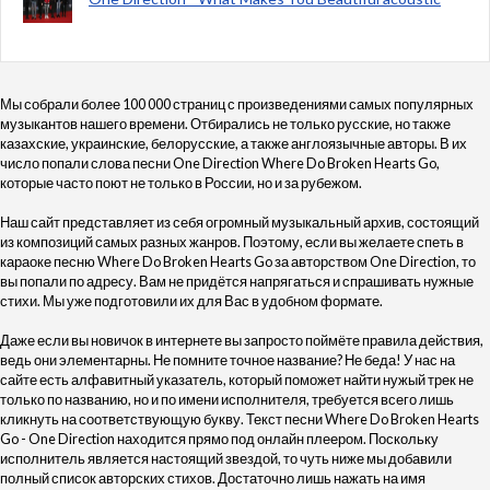
Мы собрали более 100 000 страниц с произведениями самых популярных
музыкантов нашего времени. Отбирались не только русские, но также
казахские, украинские, белорусские, а также англоязычные авторы. В их
число попали слова песни One Direction Where Do Broken Hearts Go,
которые часто поют не только в России, но и за рубежом.
Наш сайт представляет из себя огромный музыкальный архив, состоящий
из композиций самых разных жанров. Поэтому, если вы желаете спеть в
караоке песню Where Do Broken Hearts Go за авторством One Direction, то
вы попали по адресу. Вам не придётся напрягаться и спрашивать нужные
стихи. Мы уже подготовили их для Вас в удобном формате.
Даже если вы новичок в интернете вы запросто поймёте правила действия,
ведь они элементарны. Не помните точное название? Не беда! У нас на
сайте есть алфавитный указатель, который поможет найти нужый трек не
только по названию, но и по имени исполнителя, требуется всего лишь
кликнуть на соответствующую букву. Текст песни Where Do Broken Hearts
Go - One Direction находится прямо под онлайн плеером. Поскольку
исполнитель является настоящий звездой, то чуть ниже мы добавили
полный список авторских стихов. Достаточно лишь нажать на имя