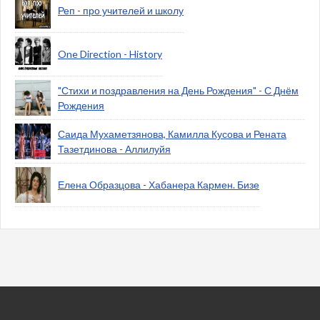
Реп - про учителей и школу
One Direction - History
"Стихи и поздравления на День Рождения" - С Днём
Рождения
Саида Мухаметзянова, Камилла Кусова и Рената
Тазетдинова - Аллилуйя
Елена Образцова - Хабанера Кармен. Бизе