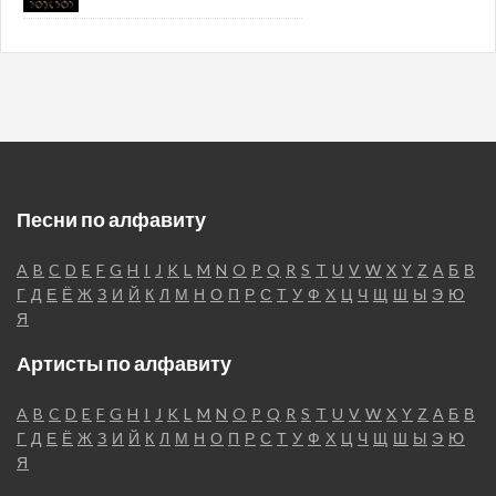
Песни по алфавиту
A
B
C
D
E
F
G
H
I
J
K
L
M
N
O
P
Q
R
S
T
U
V
W
X
Y
Z
А
Б
В
Г
Д
Е
Ё
Ж
З
И
Й
К
Л
М
Н
О
П
Р
С
Т
У
Ф
Х
Ц
Ч
Щ
Ш
Ы
Э
Ю
Я
Артисты по алфавиту
A
B
C
D
E
F
G
H
I
J
K
L
M
N
O
P
Q
R
S
T
U
V
W
X
Y
Z
А
Б
В
Г
Д
Е
Ё
Ж
З
И
Й
К
Л
М
Н
О
П
Р
С
Т
У
Ф
Х
Ц
Ч
Щ
Ш
Ы
Э
Ю
Я