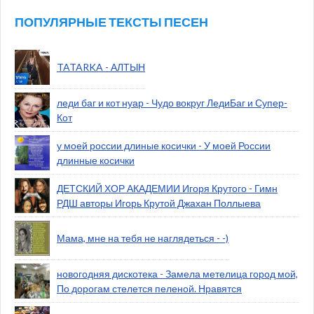
ПОПУЛЯРНЫЕ ТЕКСТЫ ПЕСЕН
TATARKA - АЛТЫН
леди баг и кот нуар - Чудо вокруг ЛедиБаг и Супер-
Кот
у моей россии длиные косички - У моей России
длинные косички
ДЕТСКИЙ ХОР АКАДЕМИИ Игоря Крутого - Гимн
РДШ авторы Игорь Крутой Джахан Поллыева
Мама, мне на тебя не наглядеться - -)
новогодняя дискотека - Замела метелица город мой,
По дорогам стелется пеленой. Нравятся