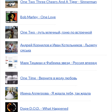
One Two Three Cheers And A Tiger - Sinnerman
Bob Marley - One Love
One Two - путь млечный, гоню по встречной
Андрей Корнилов и Иван Котельников - Льомпу
сяська
Марк Тишман и Фабрика звезд - Россия вперед
One Time - Верните в моду любовь
Ирина Аллегрова - Я ждала тебя, так ждала
Dope D.O.D. - What Happened