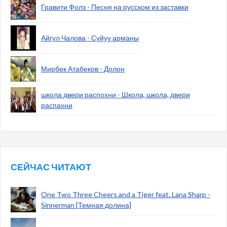
Гравити Фолз - Песня на русском из заставки
Айгул Чалова - Суйуу арманы
Мирбек Атабеков - Долон
школа двери распохни - Школа, школа, двери
распахни
СЕЙЧАС ЧИТАЮТ
One Two Three Cheers and a Tiger feat. Lana Sharp -
Sinnerman [Темная долина]