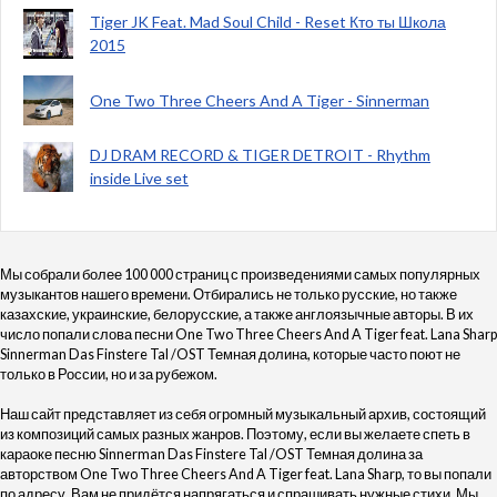
Tiger JK Feat. Mad Soul Child - Reset Кто ты Школа
2015
One Two Three Cheers And A Tiger - Sinnerman
DJ DRAM RECORD & TIGER DETROIT - Rhythm
inside Live set
Мы собрали более 100 000 страниц с произведениями самых популярных
музыкантов нашего времени. Отбирались не только русские, но также
казахские, украинские, белорусские, а также англоязычные авторы. В их
число попали слова песни One Two Three Cheers And A Tiger feat. Lana Sharp
Sinnerman Das Finstere Tal /OST Темная долина, которые часто поют не
только в России, но и за рубежом.
Наш сайт представляет из себя огромный музыкальный архив, состоящий
из композиций самых разных жанров. Поэтому, если вы желаете спеть в
караоке песню Sinnerman Das Finstere Tal /OST Темная долина за
авторством One Two Three Cheers And A Tiger feat. Lana Sharp, то вы попали
по адресу. Вам не придётся напрягаться и спрашивать нужные стихи. Мы