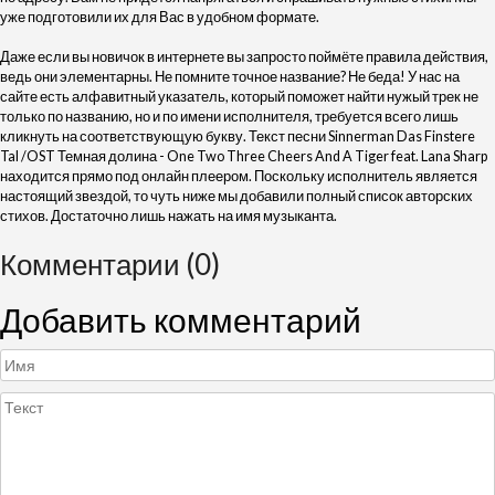
уже подготовили их для Вас в удобном формате.
Даже если вы новичок в интернете вы запросто поймёте правила действия,
ведь они элементарны. Не помните точное название? Не беда! У нас на
сайте есть алфавитный указатель, который поможет найти нужый трек не
только по названию, но и по имени исполнителя, требуется всего лишь
кликнуть на соответствующую букву. Текст песни Sinnerman Das Finstere
Tal /OST Темная долина - One Two Three Cheers And A Tiger feat. Lana Sharp
находится прямо под онлайн плеером. Поскольку исполнитель является
настоящий звездой, то чуть ниже мы добавили полный список авторских
стихов. Достаточно лишь нажать на имя музыканта.
Комментарии (0)
Добавить комментарий