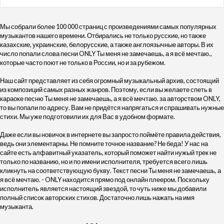
Мы собрали более 100 000 страниц с произведениями самых популярных
музыкантов нашего времени. Отбирались не только русские, но также
казахские, украинские, белорусские, а также англоязычные авторы. В их
число попали слова песни ONLY Ты меня не замечаешь, а я всё мечтаю.,
которые часто поют не только в России, но и за рубежом.
Наш сайт представляет из себя огромный музыкальный архив, состоящий
из композиций самых разных жанров. Поэтому, если вы желаете спеть в
караоке песню Ты меня не замечаешь, а я всё мечтаю. за авторством ONLY,
то вы попали по адресу. Вам не придётся напрягаться и спрашивать нужные
стихи. Мы уже подготовили их для Вас в удобном формате.
Даже если вы новичок в интернете вы запросто поймёте правила действия,
ведь они элементарны. Не помните точное название? Не беда! У нас на
сайте есть алфавитный указатель, который поможет найти нужый трек не
только по названию, но и по имени исполнителя, требуется всего лишь
кликнуть на соответствующую букву. Текст песни Ты меня не замечаешь, а
я всё мечтаю. - ONLY находится прямо под онлайн плеером. Поскольку
исполнитель является настоящий звездой, то чуть ниже мы добавили
полный список авторских стихов. Достаточно лишь нажать на имя
музыканта.