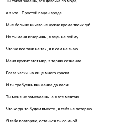
Ты такая знаешь, вся девочка по моде,
а я что... Простой пацан вроде.
Мне больше ничего не нужно кроме твоих губ
Но ты меня игноришь , я ведь не пойму
Что же все таки не так , я и сам не знаю.
Меня кружит этот мир, я теряю сознание
Глаза хаски, на лице много краски
И ты требуешь внимание да ласки
Ты меня не замечаешь , а я все мечтаю
Что когда-то будем вместе , я тебя не потеряю
Я тебе повторяю, останься ты со мной