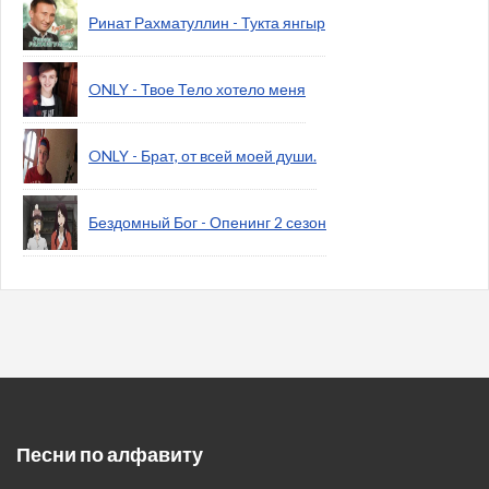
Ринат Рахматуллин - Тукта янгыр
ONLY - Твое Тело хотело меня
ONLY - Брат, от всей моей души.
Бездомный Бог - Опенинг 2 сезон
Песни по алфавиту