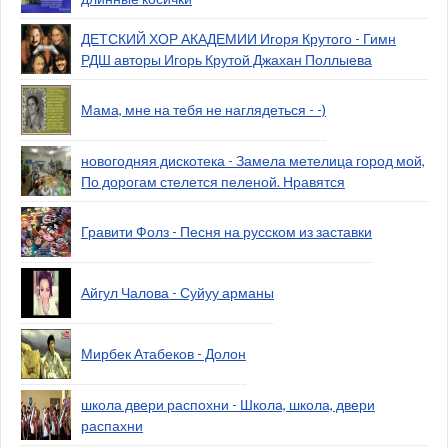
ДЕТСКИЙ ХОР АКАДЕМИИ Игоря Крутого - Гимн
РДШ авторы Игорь Крутой Джахан Поллыева
Мама, мне на тебя не наглядеться - -)
новогодняя дискотека - Замела метелица город мой,
По дорогам стелется пеленой. Нравятся
Гравити Фолз - Песня на русском из заставки
Айгул Чалова - Суйуу арманы
Мирбек Атабеков - Долон
школа двери распохни - Школа, школа, двери
распахни