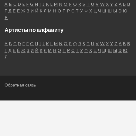
A
B
C
D
E
F
G
H
I
J
K
L
M
N
O
P
Q
R
S
T
U
V
W
X
Y
Z
А
Б
В
Г
Д
Е
Ё
Ж
З
И
Й
К
Л
М
Н
О
П
Р
С
Т
У
Ф
Х
Ц
Ч
Щ
Ш
Ы
Э
Ю
Я
Артисты по алфавиту
A
B
C
D
E
F
G
H
I
J
K
L
M
N
O
P
Q
R
S
T
U
V
W
X
Y
Z
А
Б
В
Г
Д
Е
Ё
Ж
З
И
Й
К
Л
М
Н
О
П
Р
С
Т
У
Ф
Х
Ц
Ч
Щ
Ш
Ы
Э
Ю
Я
Обратная связь