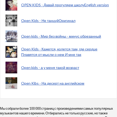
OPEN KIDS - Давай прогуляем школуEnglish version
Open Kids - Не танцуйОригинал
Open kids - Мир без войны - минус обрезанный
Open Kids - Кажется, колется там, где сердце
Плавятся от мысли о нем И мне так
Open kids - а у меня такой возраст
Open Kibs - На десерт на английском
Мы собрали более 100 000 страниц с произведениями самых популярных
музыкантов нашего времени. Отбирались не только русские, но также