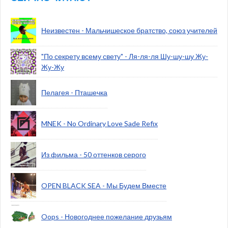
Неизвестен - Мальчишеское братство, союз учителей
"По секрету всему свету" - Ля-ля-ля Шу-шу-шу Жу-
Жу-Жу
Пелагея - Пташечка
MNEK - No Ordinary Love Sade Refix
Из фильма - 50 оттенков серого
OPEN BLACK SEA - Мы Будем Вместе
Oops - Новогоднее пожелание друзьям