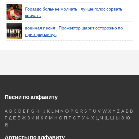
Гораздо больнее молчать - лучше голос сорвать-
кричать
военная песня - Прожектор шарит осторожно по
пригорку минус
Песни по алфавиту
A
B
C
D
E
F
G
H
I
J
K
L
M
N
O
P
Q
R
S
T
U
V
W
X
Y
Z
А
Б
В
Г
Д
Е
Ё
Ж
З
И
Й
К
Л
М
Н
О
П
Р
С
Т
У
Ф
Х
Ц
Ч
Щ
Ш
Ы
Э
Ю
Я
Артисты по алфавиту