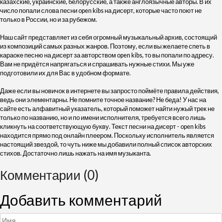
казахские, украинские, белорусские, а также англоязычные авторы. В их
число попали слова песни open kibs на дисерт, которые часто поют не
только в России, но и за рубежом.
Наш сайт представляет из себя огромный музыкальный архив, состоящий
из композиций самых разных жанров. Поэтому, если вы желаете спеть в
караоке песню на дисерт за авторством open kibs, то вы попали по адресу.
Вам не придётся напрягаться и спрашивать нужные стихи. Мы уже
подготовили их для Вас в удобном формате.
Даже если вы новичок в интернете вы запросто поймёте правила действия,
ведь они элементарны. Не помните точное название? Не беда! У нас на
сайте есть алфавитный указатель, который поможет найти нужый трек не
только по названию, но и по имени исполнителя, требуется всего лишь
кликнуть на соответствующую букву. Текст песни на дисерт - open kibs
находится прямо под онлайн плеером. Поскольку исполнитель является
настоящий звездой, то чуть ниже мы добавили полный список авторских
стихов. Достаточно лишь нажать на имя музыканта.
Комментарии (0)
Добавить комментарий