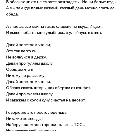
В облаках никто не сможет разглядеть... Наши белые кеды.
А мы там где прямо каждый-каждый день можно спать до
обеда.
А знаешь все мечты такие сладкие на вкус... И цвет.
И выше неба ты мне улыбнись, я улыбнусь в ответ.
Давай полетаем что ли,
Это так легко ли,
Не волнуйся я держу.
Давай про гуляем школу
Обещаю что я
Никому не расскажу.
Давай полетаем что ли,
Облака сквозь шторы, как обертки от конфет.
Давай про гуляем школу,
И закажем с колой кучу счастья на десерт.
Говорю же это просто леденьцы
Никакие не звезды)
Наберу в карманы горстки только.... ТСС...
Не рассказывай взрослым.