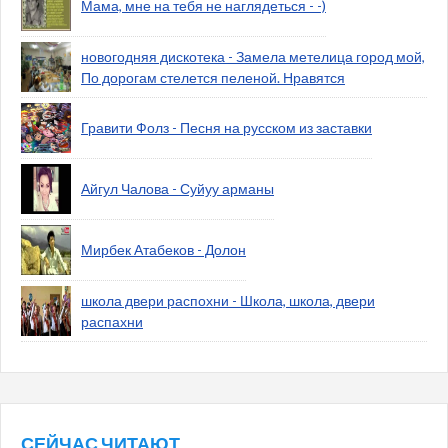
Мама, мне на тебя не наглядеться - -)
новогодняя дискотека - Замела метелица город мой,
По дорогам стелется пеленой. Нравятся
Гравити Фолз - Песня на русском из заставки
Айгул Чалова - Суйуу арманы
Мирбек Атабеков - Долон
школа двери распохни - Школа, школа, двери
распахни
СЕЙЧАС ЧИТАЮТ