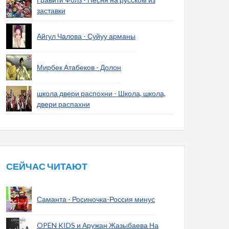
заставки
Айгул Чалова - Суйуу арманы
Мирбек Атабеков - Долон
школа двери распохни - Школа, школа,
двери распахни
СЕЙЧАС ЧИТАЮТ
Саманта - Росиночка-Россия минус
OPEN KIDS и Аружан Жазыбаева На