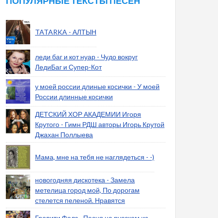
ПОПУЛЯРНЫЕ ТЕКСТЫ ПЕСЕН
TATARKA - АЛТЫН
леди баг и кот нуар - Чудо вокруг
ЛедиБаг и Супер-Кот
у моей россии длиные косички - У моей
России длинные косички
ДЕТСКИЙ ХОР АКАДЕМИИ Игоря
Крутого - Гимн РДШ авторы Игорь Крутой
Джахан Поллыева
Мама, мне на тебя не наглядеться - -)
новогодняя дискотека - Замела
метелица город мой, По дорогам
стелется пеленой. Нравятся
Гравити Фолз - Песня на русском из