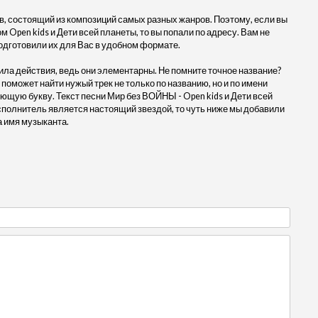
, состоящий из композиций самых разных жанров. Поэтому, если вы
 Open kids и Дети всей планеты, то вы попали по адресу. Вам не
одготовили их для Вас в удобном формате.
ила действия, ведь они элементарны. Не помните точное название?
 поможет найти нужый трек не только по названию, но и по имени
ющую букву. Текст песни Мир без ВОЙНЫ - Open kids и Дети всей
сполнитель является настоящий звездой, то чуть ниже мы добавили
а имя музыканта.