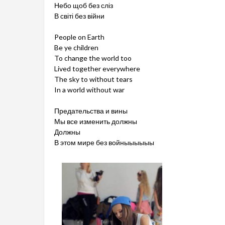
Небо щоб без сліз
В світі без війни
People on Earth
Be ye children
To change the world too
Lived together everywhere
The sky to without tears
In a world without war
Предательства и вины
Мы все изменить должны
Должны
В этом мире без войныыыыыы