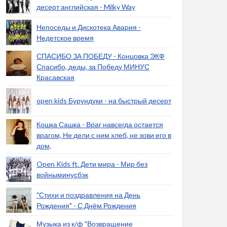
десерт английская - Milky Way
Непоседы и Дискотека Авария -
Недетское время
СПАСИБО ЗА ПОБЕДУ - Концовка ЭКФ
Спасибо, деды, за Победу МИНУС
Красавская
open kids Бурундуки - на быстрый десерт
Кошка Сашка - Враг навсегда остается
врагом, Не дели с ним хлеб, не зови его в
дом,
Open Kids ft. Дети мира - Мир без
войныминусбэк
"Стихи и поздравления на День
Рождения" - С Днём Рождения
Музыка из к/ф "Возвращение