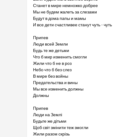
Станет в мире немножко добрее
Мы не будем жалеть за слезами
Будут в дома папы и мамы
И все дети счастливее станут чуть - чуть
Припев
Люди всей Земли
Будь те же детьми
Что б мир изменить смогли
Жили что б не в роз
Небо что б без слез
В мире без войны
Предательства и вины
Мы все изменить должны
Должны
Припев
Люди на Землі
Будьте же дітьми
Щоб світ змінити теж змогли
Жили разом скрізь