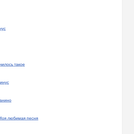
нус
училось такое
Минус
ианино
ы Моя любимая песня