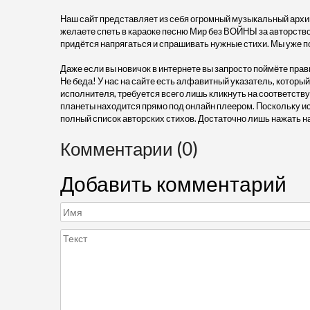
Наш сайт представляет из себя огромный музыкальный архив
желаете спеть в караоке песню Мир без ВОЙНЫ за авторством
придётся напрягаться и спрашивать нужные стихи. Мы уже п
Даже если вы новичок в интернете вы запросто поймёте прав
Не беда! У нас на сайте есть алфавитный указатель, который
исполнителя, требуется всего лишь кликнуть на соответству
планеты находится прямо под онлайн плеером. Поскольку и
полный список авторских стихов. Достаточно лишь нажать н
Комментарии (0)
Добавить комментарий