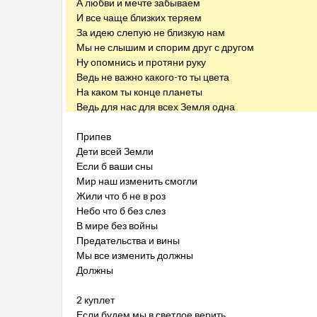
А любви и мечте забываем
И все чаще близких теряем
За идею слепую не близкую нам
Мы не слышим и спорим друг с другом
Ну опомнись и протяни руку
Ведь не важно какого-то ты цвета
На каком ты конце планеты
Ведь для нас для всех Земля одна
Припев
Дети всей Земли
Если б ваши сны
Мир наш изменить смогли
Жили что б не в роз
Небо что б без слез
В мире без войны
Предательства и вины
Мы все изменить должны
Должны
2 куплет
Если будем мы в светлое верить