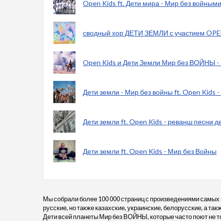
Open Kids ft. Дети мира - Мир без войным
сводный хор ДЕТИ ЗЕМЛИ с участием OPEN
Open Kids и Дети Земли Мир без ВОЙНЫ - 
Дети земли - Мир без войны ft. Open Kids
Дети земли ft. Open Kids - реванш песни д
Дети земли ft. Open Kids - Мир без Войны
Мы собрали более 100 000 страниц с произведениями самых
русские, но также казахские, украинские, белорусские, а так
Дети всей планеты Мир без ВОЙНЫ, которые часто поют не то