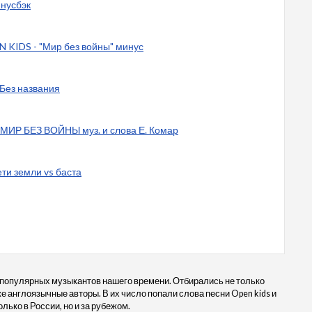
инусбэк
 KIDS - "Мир без войны" минус
Без названия
 - МИР БЕЗ ВОЙНЫ муз. и слова Е. Комар
ети земли vs баста
 популярных музыкантов нашего времени. Отбирались не только
же англоязычные авторы. В их число попали слова песни Open kids и
лько в России, но и за рубежом.