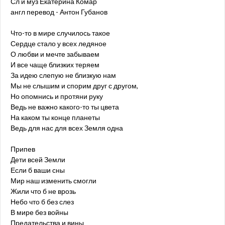
Сл и муз Екатерина Комар
англ перевод - Антон Губанов
Что-то в мире случилось такое
Сердце стало у всех ледяное
О любви и мечте забываем
И все чаще близких теряем
За идею слепую не близкую нам
Мы не слышим и спорим друг с другом,
Но опомнись и протяни руку
Ведь не важно какого-то ты цвета
На каком ты конце планеты
Ведь для нас для всех Земля одна
Припев
Дети всей Земли
Если б ваши сны
Мир наш изменить смогли
Жили что б не врозь
Небо что б без слез
В мире без войны
Предательства и вины