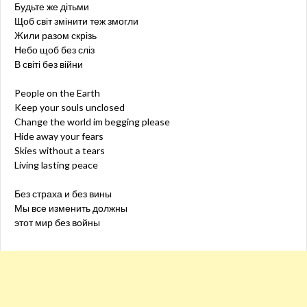
Будьте же дітьми
Щоб світ змінити теж змогли
Жили разом скрізь
Небо щоб без сліз
В світі без війни
People on the Earth
Keep your souls unclosed
Change the world im begging please
Hide away your fears
Skies without a tears
Living lasting peace
Без страха и без вины
Мы все изменить должны
этот мир без войны