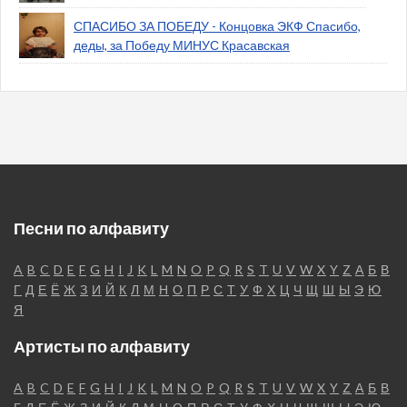
СПАСИБО ЗА ПОБЕДУ - Концовка ЭКФ Спасибо,
деды, за Победу МИНУС Красавская
Песни по алфавиту
A
B
C
D
E
F
G
H
I
J
K
L
M
N
O
P
Q
R
S
T
U
V
W
X
Y
Z
А
Б
В
Г
Д
Е
Ё
Ж
З
И
Й
К
Л
М
Н
О
П
Р
С
Т
У
Ф
Х
Ц
Ч
Щ
Ш
Ы
Э
Ю
Я
Артисты по алфавиту
A
B
C
D
E
F
G
H
I
J
K
L
M
N
O
P
Q
R
S
T
U
V
W
X
Y
Z
А
Б
В