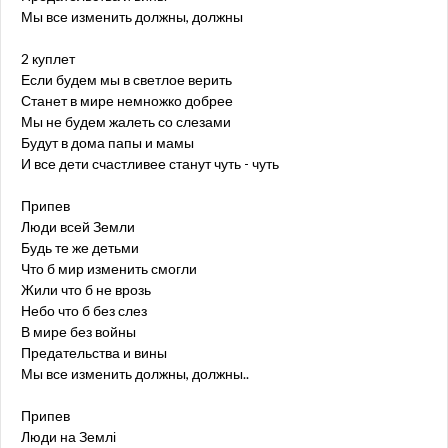
Мы все изменить должны, должны
2 куплет
Если будем мы в светлое верить
Станет в мире немножко добрее
Мы не будем жалеть со слезами
Будут в дома папы и мамы
И все дети счастливее станут чуть - чуть
Припев
Люди всей Земли
Будь те же детьми
Что б мир изменить смогли
Жили что б не врозь
Небо что б без слез
В мире без войны
Предательства и вины
Мы все изменить должны, должны..
Припев
Люди на Землі