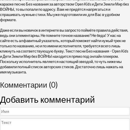
караоке песню Без названия за авторством Open Kids и Дети Земли Мир без
ВОЙНЫ, то вы попали по адресу. Вам не придётся напрягаться и
спрашивать нужные стихи. Мы уже подготовили их для Вас в удобном
формате.
Даже если вы новичок в интернете вы запросто поймёте правила действия,
ведь они элементарны. Не помните точное название? Не беда! У нас на
сайте есть алфавитный указатель, который поможет найти нужый трек не
только по названию, но и по имени исполнителя, требуется всего лишь
кликнуть на соответствующую букву. Текст песни Без названия - Open Kids
и Дети Земли Мир без ВОЙНЫ находится прямо под онлайн плеером.
Поскольку исполнитель является настоящий звездой, то чуть ниже мы
добавили полный список авторских стихов. Достаточно лишь нажать на
имя музыканта.
Комментарии (0)
Добавить комментарий