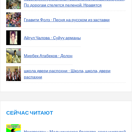
По дорогам стелется пеленой. Нравятся
Гравити Фолз - Песня на русском из заставки
Айгул Чалова - Суйуу арманы
Мирбек Атабеков - Долон
школа двери распохни - Школа, школа, двери
распахни
СЕЙЧАС ЧИТАЮТ
Неизвестен - Мальчишеское братство, союз учителей