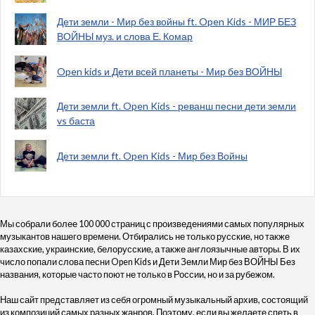
Дети земли - Мир без войны ft. Open Kids - МИР БЕЗ
ВОЙНЫ муз. и слова Е. Комар
Open kids и Дети всей планеты - Мир без ВОЙНЫ
Дети земли ft. Open Kids - реванш песни дети земли
vs баста
Дети земли ft. Open Kids - Мир без Войны
Мы собрали более 100 000 страниц с произведениями самых популярных
музыкантов нашего времени. Отбирались не только русские, но также
казахские, украинские, белорусские, а также англоязычные авторы. В их
число попали слова песни Open Kids и Дети Земли Мир без ВОЙНЫ Без
названия, которые часто поют не только в России, но и за рубежом.
Наш сайт представляет из себя огромный музыкальный архив, состоящий
из композиций самых разных жанров. Поэтому, если вы желаете спеть в