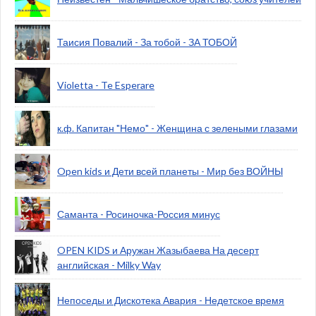
Таисия Повалий - За тобой - ЗА ТОБОЙ
Violetta - Te Esperare
к.ф. Капитан "Немо" - Женщина с зелеными глазами
Open kids и Дети всей планеты - Мир без ВОЙНЫ
Саманта - Росиночка-Россия минус
OPEN KIDS и Аружан Жазыбаева На десерт
английская - Milky Way
Непоседы и Дискотека Авария - Недетское время