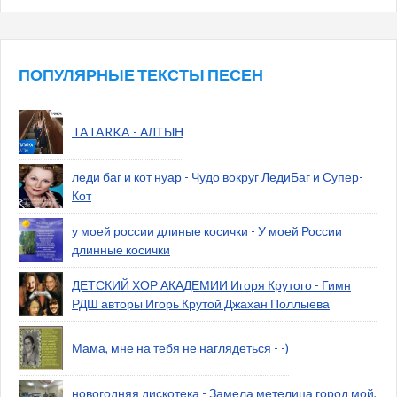
ПОПУЛЯРНЫЕ ТЕКСТЫ ПЕСЕН
TATARKA - АЛТЫН
леди баг и кот нуар - Чудо вокруг ЛедиБаг и Супер-
Кот
у моей россии длиные косички - У моей России
длинные косички
ДЕТСКИЙ ХОР АКАДЕМИИ Игоря Крутого - Гимн
РДШ авторы Игорь Крутой Джахан Поллыева
Мама, мне на тебя не наглядеться - -)
новогодняя дискотека - Замела метелица город мой,