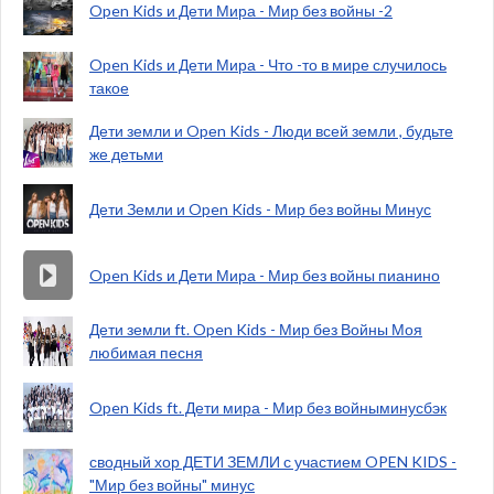
Open Kids и Дети Мира - Мир без войны -2
Open Kids и Дети Мира - Что -то в мире случилось
такое
Дети земли и Opеn Kids - Люди всей земли , будьте
же детьми
Дети Земли и Open Kids - Мир без войны Минус
Open Kids и Дети Мира - Мир без войны пианино
Дети земли ft. Open Kids - Мир без Войны Моя
любимая песня
Open Kids ft. Дети мира - Мир без войныминусбэк
сводный хор ДЕТИ ЗЕМЛИ с участием OPEN KIDS -
"Мир без войны" минус