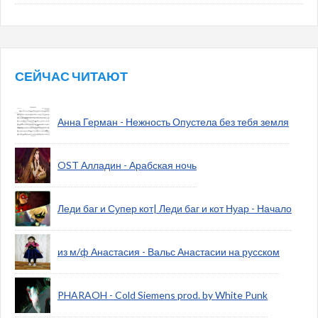
СЕЙЧАС ЧИТАЮТ
Анна Герман - Нежность Опустела без тебя земля
OST Алладин - Арабская ночь
Леди баг и Супер кот| Леди баг и кот Нуар - Начало
из м/ф Анастасия - Вальс Анастасии на русском
PHARAOH - Cold Siemens prod. by White Punk