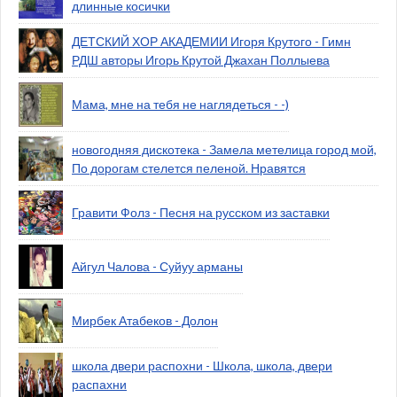
длинные косички
ДЕТСКИЙ ХОР АКАДЕМИИ Игоря Крутого - Гимн
РДШ авторы Игорь Крутой Джахан Поллыева
Мама, мне на тебя не наглядеться - -)
новогодняя дискотека - Замела метелица город мой,
По дорогам стелется пеленой. Нравятся
Гравити Фолз - Песня на русском из заставки
Айгул Чалова - Суйуу арманы
Мирбек Атабеков - Долон
школа двери распохни - Школа, школа, двери
распахни