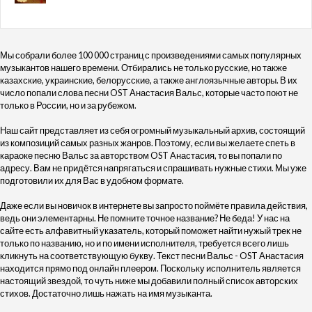
Мы собрали более 100 000 страниц с произведениями самых популярных
музыкантов нашего времени. Отбирались не только русские, но также
казахские, украинские, белорусские, а также англоязычные авторы. В их
число попали слова песни OST Анастасия Вальс, которые часто поют не
только в России, но и за рубежом.
Наш сайт представляет из себя огромный музыкальный архив, состоящий
из композиций самых разных жанров. Поэтому, если вы желаете спеть в
караоке песню Вальс за авторством OST Анастасия, то вы попали по
адресу. Вам не придётся напрягаться и спрашивать нужные стихи. Мы уже
подготовили их для Вас в удобном формате.
Даже если вы новичок в интернете вы запросто поймёте правила действия,
ведь они элементарны. Не помните точное название? Не беда! У нас на
сайте есть алфавитный указатель, который поможет найти нужый трек не
только по названию, но и по имени исполнителя, требуется всего лишь
кликнуть на соответствующую букву. Текст песни Вальс - OST Анастасия
находится прямо под онлайн плеером. Поскольку исполнитель является
настоящий звездой, то чуть ниже мы добавили полный список авторских
стихов. Достаточно лишь нажать на имя музыканта.