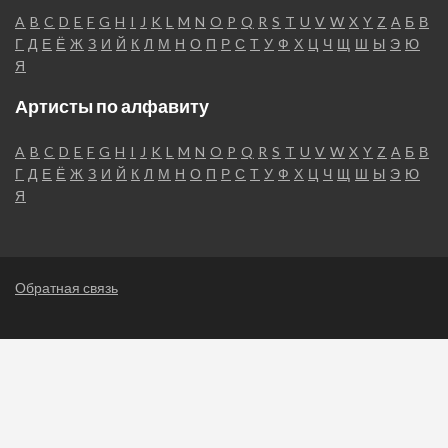
A
B
C
D
E
F
G
H
I
J
K
L
M
N
O
P
Q
R
S
T
U
V
W
X
Y
Z
А
Б
В
Г
Д
Е
Ё
Ж
З
И
Й
К
Л
М
Н
О
П
Р
С
Т
У
Ф
Х
Ц
Ч
Щ
Ш
Ы
Э
Ю
Я
Артисты по алфавиту
A
B
C
D
E
F
G
H
I
J
K
L
M
N
O
P
Q
R
S
T
U
V
W
X
Y
Z
А
Б
В
Г
Д
Е
Ё
Ж
З
И
Й
К
Л
М
Н
О
П
Р
С
Т
У
Ф
Х
Ц
Ч
Щ
Ш
Ы
Э
Ю
Я
Обратная связь