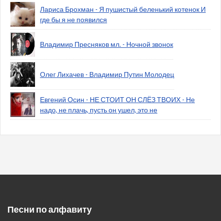
Лариса Брохман - Я пушистый беленький котенок И
где бы я не появился
Владимир Пресняков мл. - Ночной звонок
Олег Лихачев - Владимир Путин Молодец
Евгений Осин - НЕ СТОИТ ОН СЛЁЗ ТВОИХ - Не
надо, не плачь, пусть он ушел, это не
Песни по алфавиту