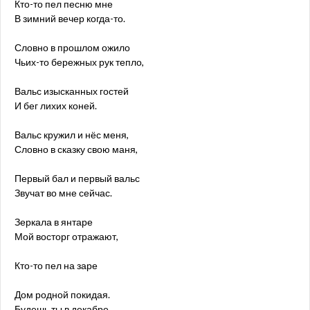
Кто-то пел песню мне
В зимний вечер когда-то.
Словно в прошлом ожило
Чьих-то бережных рук тепло,
Вальс изысканных гостей
И бег лихих коней.
Вальс кружил и нёс меня,
Словно в сказку свою маня,
Первый бал и первый вальс
Звучат во мне сейчас.
Зеркала в янтаре
Мой восторг отражают,
Кто-то пел на заре
Дом родной покидая.
Будешь ты в декабре