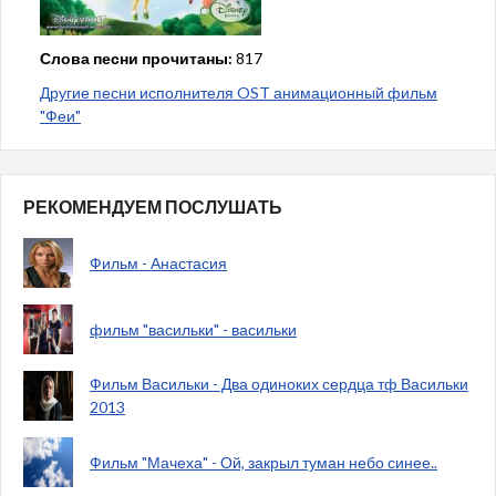
Слова песни прочитаны:
817
Другие песни исполнителя OST анимационный фильм
"Феи"
РЕКОМЕНДУЕМ ПОСЛУШАТЬ
Фильм - Анастасия
фильм "васильки" - васильки
Фильм Васильки - Два одиноких сердца тф Васильки
2013
Фильм "Мачеха" - Ой, закрыл туман небо синее..