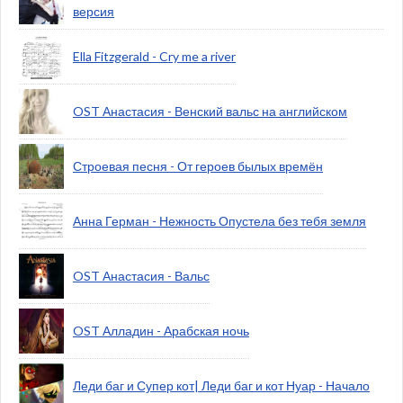
версия
Ella Fitzgerald - Cry me a river
OST Анастасия - Венский вальс на английском
Строевая песня - От героев былых времён
Анна Герман - Нежность Опустела без тебя земля
OST Анастасия - Вальс
OST Алладин - Арабская ночь
Леди баг и Супер кот| Леди баг и кот Нуар - Начало