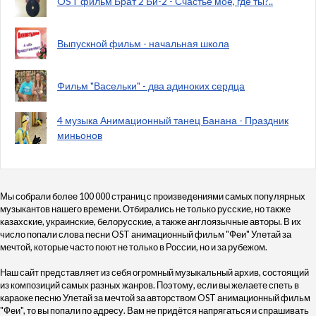
OST фильм Брат 2 Би-2 - Счастье моё, где ты?..
Выпускной фильм - начальная школа
Фильм "Васельки" - два адиноких сердца
4 музыка Анимационный танец Банана - Праздник
миньонов
Мы собрали более 100 000 страниц с произведениями самых популярных
музыкантов нашего времени. Отбирались не только русские, но также
казахские, украинские, белорусские, а также англоязычные авторы. В их
число попали слова песни OST анимационный фильм "Феи" Улетай за
мечтой, которые часто поют не только в России, но и за рубежом.
Наш сайт представляет из себя огромный музыкальный архив, состоящий
из композиций самых разных жанров. Поэтому, если вы желаете спеть в
караоке песню Улетай за мечтой за авторством OST анимационный фильм
"Феи", то вы попали по адресу. Вам не придётся напрягаться и спрашивать