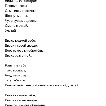
Видишь, как с ветром
Пляшут цветы,
Слышишь, снежинки
Шепчут мечты.
Чувствуешь радость,
Смело мечтай,
Улетай,
Ввысь к самой себе,
Вверх к своей звезде.
Верь и, крылья обретёшь,
Ввысь за мечтой...
Радуги в небе
Тихо коснись,
Чуду земному
Ты улыбнись,
Волшебной пыльцой запасись и мечтай, улетай.
Ввысь к самой себе,
Вверх к своей звезде.
Верь ты, крылья обретёшь,