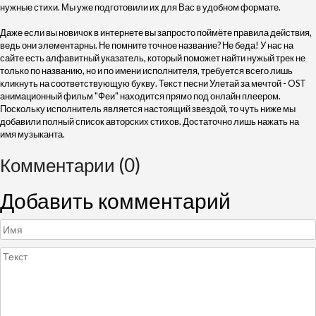
нужные стихи. Мы уже подготовили их для Вас в удобном формате.
Даже если вы новичок в интернете вы запросто поймёте правила действия,
ведь они элементарны. Не помните точное название? Не беда! У нас на
сайте есть алфавитный указатель, который поможет найти нужый трек не
только по названию, но и по имени исполнителя, требуется всего лишь
кликнуть на соответствующую букву. Текст песни Улетай за мечтой - OST
анимационный фильм "Феи" находится прямо под онлайн плеером.
Поскольку исполнитель является настоящий звездой, то чуть ниже мы
добавили полный список авторских стихов. Достаточно лишь нажать на
имя музыканта.
Комментарии (0)
Добавить комментарий