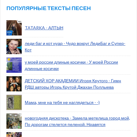
ПОПУЛЯРНЫЕ ТЕКСТЫ ПЕСЕН
TATARKA - АЛТЫН
леди баг и кот нуар - Чудо вокруг ЛедиБаг и Супер-
Кот
у моей россии длиные косички - У моей России
длинные косички
ДЕТСКИЙ ХОР АКАДЕМИИ Игоря Крутого - Гимн
РДШ авторы Игорь Крутой Джахан Поллыева
Мама, мне на тебя не наглядеться - -)
новогодняя дискотека - Замела метелица город мой,
По дорогам стелется пеленой. Нравятся