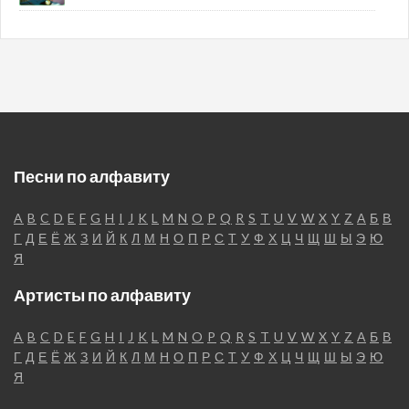
Песни по алфавиту
A
B
C
D
E
F
G
H
I
J
K
L
M
N
O
P
Q
R
S
T
U
V
W
X
Y
Z
А
Б
В
Г
Д
Е
Ё
Ж
З
И
Й
К
Л
М
Н
О
П
Р
С
Т
У
Ф
Х
Ц
Ч
Щ
Ш
Ы
Э
Ю
Я
Артисты по алфавиту
A
B
C
D
E
F
G
H
I
J
K
L
M
N
O
P
Q
R
S
T
U
V
W
X
Y
Z
А
Б
В
Г
Д
Е
Ё
Ж
З
И
Й
К
Л
М
Н
О
П
Р
С
Т
У
Ф
Х
Ц
Ч
Щ
Ш
Ы
Э
Ю
Я