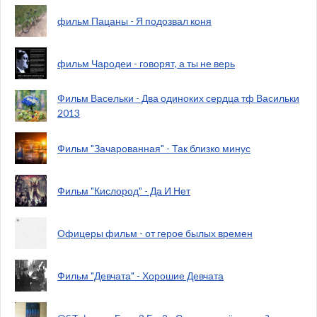
фильм Пацаны - Я подозвал коня
фильм Чародеи - говорят, а ты не верь
Фильм Васельки - Два одиноких сердца тф Васильки
2013
Фильм "Зачарованная" - Так близко минус
Фильм "Кислород" - Да И Нет
Офицеры фильм - от герое былых времен
Фильм "Девчата" - Хорошие Девчата