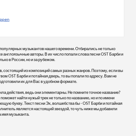
appen
 популярных музыкантов нашего времени. Отбирались не только
кже англоязычные авторы. В их число попали слова песни OST Барби и
ько в России, но и за рубежом.
, состоящий из композиций самых разных жанров. Поэтому, если вы
вом OST Барби и потайная дверь, то вы попали по адресу. Вам не
одготовили их для Вас в удобном формате.
ила действия, ведь они элементарны. Не помните точное название?
 поможет найти нужый трек не только по названию, но и по имени
ющую букву. Текст песни Эх, волшебства бы - OST Барби и потайная
лнитель является настоящий звездой, то чуть ниже мы добавили
а имя музыканта.