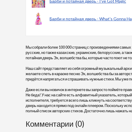
Барби и потайная дверь - I've Got Magic
Барби и потайная дверь - What's Gonna H
Мы собрали более 100 000 страниц с произведениями самых
русские, но также казахские, украинские, белорусские, а та
потайная дверь Эх, волшебства бы, которые часто поют не тол
Наш сайт представляет из себя огромный музыкальный архив
желаете спеть в караоке песню Эх, волшебства бы за авторст
придётся напрягаться и спрашивать нужные стихи. Мы уже п
Даже если вы новичок в интернете вы запросто поймёте прав
Не беда! У нас на сайте есть алфавитный указатель, который
исполнителя, требуется всего лишь кликнуть на соответству
дверь находится прямо под онлайн плеером. Поскольку испо
полный список авторских стихов. Достаточно лишь нажать н
Комментарии (0)