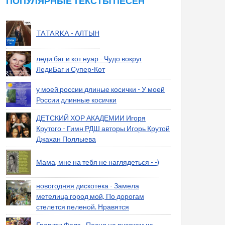
ПОПУЛЯРНЫЕ ТЕКСТЫ ПЕСЕН
TATARKA - АЛТЫН
леди баг и кот нуар - Чудо вокруг
ЛедиБаг и Супер-Кот
у моей россии длиные косички - У моей
России длинные косички
ДЕТСКИЙ ХОР АКАДЕМИИ Игоря
Крутого - Гимн РДШ авторы Игорь Крутой
Джахан Поллыева
Мама, мне на тебя не наглядеться - -)
новогодняя дискотека - Замела
метелица город мой, По дорогам
стелется пеленой. Нравятся
Гравити Фолз - Песня на русском из