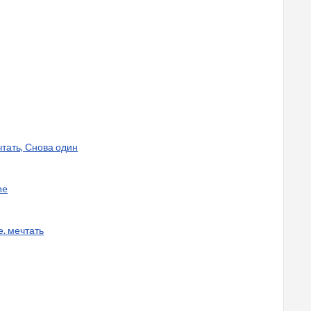
чтать, Снова один
me
е. мечтать