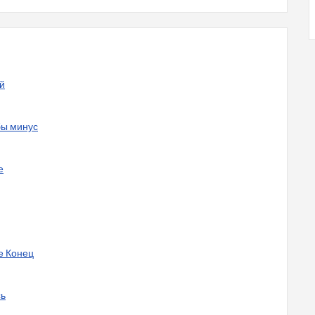
ой
бы минус
е
е Конец
сь