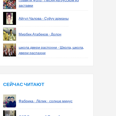
заставки
Айгул Чалова - Суйуу арманы
Мирбек Атабеков - Долон
школа двери распохни - Школа, школа,
двери распахни
СЕЙЧАС ЧИТАЮТ
Фабрика - Лёлик - солнце минус