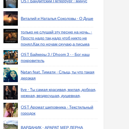
OST Бандитский Петербург - минус
Виталий и Наталья Соколовы - О Душе
только не слушай эту песню на ночь.. -
Просто надо так,надо чтоб никто не
понял.Как по ночам скучаю,а письма
OST Байкеры 3 / Dhoom 3 - - Бог наш
покровитель
Natan feat. Тимати - Слыш, ты что такая
дерзкая
live - Ты самая красивая, милая, добрая,
нежная, вездесущая, душевная,
OST Аромат шиповника - Текстильный
городок
ВАРДАНИК - АРАРАТ МЕР ЛЕРНА