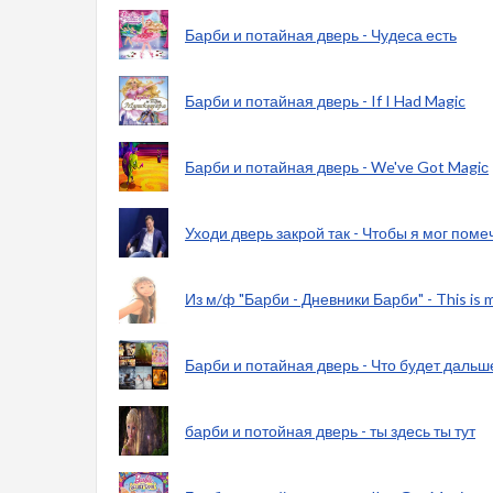
Барби и потайная дверь - Чудеса есть
Барби и потайная дверь - If I Had Magic
Барби и потайная дверь - We've Got Magiс
Уходи дверь закрой так - Чтобы я мог поме
Из м/ф "Барби - Дневники Барби" - This is 
Барби и потайная дверь - Что будет дальш
барби и потойная дверь - ты здесь ты тут