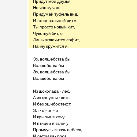
Придут мои друзья,
На чашку чая.
Придумай туфель вид,
И танцевальный ритм.
Ты просто новый хит,
Чувствуй бит, е
Лишь включится софит,
Начну кружится я.
Эх, волшебства бы
Волшебства бы
Эх, волшебства бы
Волшебства бы
Из шоколада - лес,
А из капусты - кекс
И без ошибок текст,
Эл - о - эл - е
И крылья я хочу,
И птицей я взлечу
Промчусь сквозь небеса,
И летом как роса.