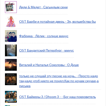
Диди & Медет - Сагындым сени
OST Барби и потайная дверь - Эх, волшебства бы
Фабрика - Лёлик - солнце минус
OST Бандитский Петербург - минус
Виталий и Наталья Соколовы - О Душе
только не слушай эту песню на ночь.. - Просто надо
так,надо чтоб никто не понял.Как по ночам скучаю,а
письма
OST Байкеры 3 / Dhoom 3 - - Бог наш покровитель