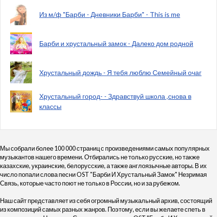
Из м/ф "Барби - Дневники Барби" - This is me
Барби и хрустальный замок - Далеко дом родной
Хрустальный дождь - Я тебя люблю Семейный очаг
Хрустальный город- - Здравствуй школа ,снова в
классы
Мы собрали более 100 000 страниц с произведениями самых популярных
музыкантов нашего времени. Отбирались не только русские, но также
казахские, украинские, белорусские, а также англоязычные авторы. В их
число попали слова песни OST "Барби И Хрустальный Замок" Незримая
Связь, которые часто поют не только в России, но и за рубежом.
Наш сайт представляет из себя огромный музыкальный архив, состоящий
из композиций самых разных жанров. Поэтому, если вы желаете спеть в