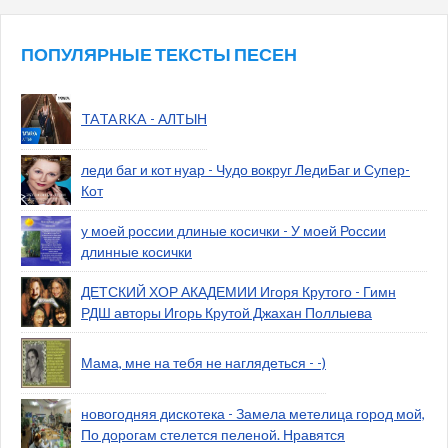
ПОПУЛЯРНЫЕ ТЕКСТЫ ПЕСЕН
TATARKA - АЛТЫН
леди баг и кот нуар - Чудо вокруг ЛедиБаг и Супер-
Кот
у моей россии длиные косички - У моей России
длинные косички
ДЕТСКИЙ ХОР АКАДЕМИИ Игоря Крутого - Гимн
РДШ авторы Игорь Крутой Джахан Поллыева
Мама, мне на тебя не наглядеться - -)
новогодняя дискотека - Замела метелица город мой,
По дорогам стелется пеленой. Нравятся