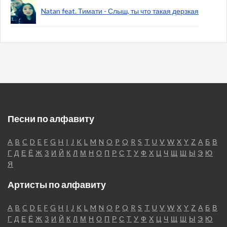
Natan feat. Тимати - Слыш, ты что такая дерзкая
Песни по алфавиту
A
B
C
D
E
F
G
H
I
J
K
L
M
N
O
P
Q
R
S
T
U
V
W
X
Y
Z
А
Б
В
Г
Д
Е
Ё
Ж
З
И
Й
К
Л
М
Н
О
П
Р
С
Т
У
Ф
Х
Ц
Ч
Щ
Ш
Ы
Э
Ю
Я
Артисты по алфавиту
A
B
C
D
E
F
G
H
I
J
K
L
M
N
O
P
Q
R
S
T
U
V
W
X
Y
Z
А
Б
В
Г
Д
Е
Ё
Ж
З
И
Й
К
Л
М
Н
О
П
Р
С
Т
У
Ф
Х
Ц
Ч
Щ
Ш
Ы
Э
Ю