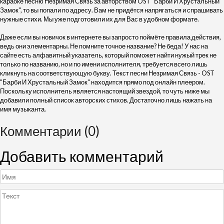
караоке песню Незримая Связь за авторством OST "Барби И Хрустальный
Замок", то вы попали по адресу. Вам не придётся напрягаться и спрашивать
нужные стихи. Мы уже подготовили их для Вас в удобном формате.
Даже если вы новичок в интернете вы запросто поймёте правила действия,
ведь они элементарны. Не помните точное название? Не беда! У нас на
сайте есть алфавитный указатель, который поможет найти нужый трек не
только по названию, но и по имени исполнителя, требуется всего лишь
кликнуть на соответствующую букву. Текст песни Незримая Связь - OST
"Барби И Хрустальный Замок" находится прямо под онлайн плеером.
Поскольку исполнитель является настоящий звездой, то чуть ниже мы
добавили полный список авторских стихов. Достаточно лишь нажать на
имя музыканта.
Комментарии (0)
Добавить комментарий