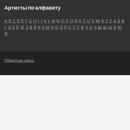
Артисты по алфавиту
A
B
C
D
E
F
G
H
I
J
K
L
M
N
O
P
Q
R
S
T
U
V
W
X
Y
Z
А
Б
В
Г
Д
Е
Ё
Ж
З
И
Й
К
Л
М
Н
О
П
Р
С
Т
У
Ф
Х
Ц
Ч
Щ
Ш
Ы
Э
Ю
Я
Обратная связь