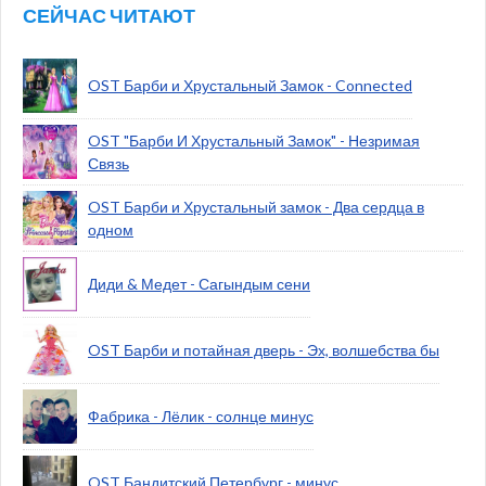
СЕЙЧАС ЧИТАЮТ
OST Барби и Хрустальный Замок - Connected
OST "Барби И Хрустальный Замок" - Незримая
Связь
OST Барби и Хрустальный замок - Два сердца в
одном
Диди & Медет - Сагындым сени
OST Барби и потайная дверь - Эх, волшебства бы
Фабрика - Лёлик - солнце минус
OST Бандитский Петербург - минус