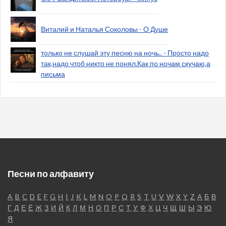
Виталий и Наталья Соколовы - О Душе
только не слушай эту песню на ночь.. - Просто надо
так,надо чтоб никто не понял.Как по ночам скучаю,а
письма
Песни по алфавиту
A
B
C
D
E
F
G
H
I
J
K
L
M
N
O
P
Q
R
S
T
U
V
W
X
Y
Z
А
Б
В
Г
Д
Е
Ё
Ж
З
И
Й
К
Л
М
Н
О
П
Р
С
Т
У
Ф
Х
Ц
Ч
Щ
Ш
Ы
Э
Ю
Я