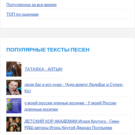
Популярное за все время
ТОП по оценкам
ПОПУЛЯРНЫЕ ТЕКСТЫ ПЕСЕН
TATARKA - АЛТЫН
леди баг и кот нуар - Чудо вокруг ЛедиБаг и Супер-
Кот
у моей россии длиные косички - У моей России
длинные косички
ДЕТСКИЙ ХОР АКАДЕМИИ Игоря Крутого - Гимн
РДШ авторы Игорь Крутой Джахан Поллыева