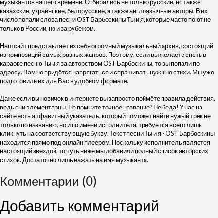
музыкантов нашего времени. Отбирались не только русские, но также
казахские, украинские, белорусские, а также англоязычные авторы. В их
число попали слова песни OST Барбоскины Ты и я, которые часто поют не
только в России, но и за рубежом.
Наш сайт представляет из себя огромный музыкальный архив, состоящий
из композиций самых разных жанров. Поэтому, если вы желаете спеть в
караоке песню Ты и я за авторством OST Барбоскины, то вы попали по
адресу. Вам не придётся напрягаться и спрашивать нужные стихи. Мы уже
подготовили их для Вас в удобном формате.
Даже если вы новичок в интернете вы запросто поймёте правила действия,
ведь они элементарны. Не помните точное название? Не беда! У нас на
сайте есть алфавитный указатель, который поможет найти нужый трек не
только по названию, но и по имени исполнителя, требуется всего лишь
кликнуть на соответствующую букву. Текст песни Ты и я - OST Барбоскины
находится прямо под онлайн плеером. Поскольку исполнитель является
настоящий звездой, то чуть ниже мы добавили полный список авторских
стихов. Достаточно лишь нажать на имя музыканта.
Комментарии (0)
Добавить комментарий