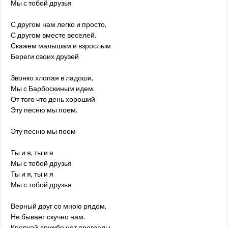
Мы с тобой друзья
С другом нам легко и просто,
С другом вместе веселей.
Скажем малышам и взрослым
Береги своих друзей
Звонко хлопая в ладоши,
Мы с Барбоскиным идем.
От того что день хороший
Эту песню мы поем.
Эту песню мы поем
Ты и я, ты и я
Мы с тобой друзья
Ты и я, ты и я
Мы с тобой друзья
Верный друг со мною рядом,
Не бывает скучно нам.
Крепкой дружбе нет преграды,