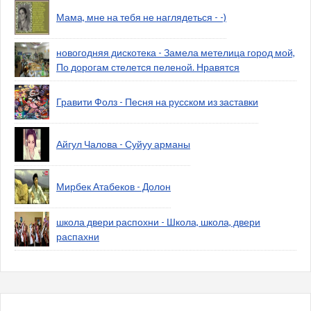
Мама, мне на тебя не наглядеться - -)
новогодняя дискотека - Замела метелица город мой,
По дорогам стелется пеленой. Нравятся
Гравити Фолз - Песня на русском из заставки
Айгул Чалова - Суйуу арманы
Мирбек Атабеков - Долон
школа двери распохни - Школа, школа, двери
распахни