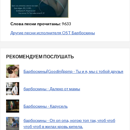
Слова песни прочитаны:
9633
Другие песни исполнителя OST Барбоскины
РЕКОМЕНДУЕМ ПОСЛУШАТЬ
Барбоскины[Goodini]ррпр - Ты и я, мы с тобой друзья
барбоскины - Далеко от мамы
Барбоскины - Карусель
барбоскины - Оп оп опа, ногою топ так, чтоб чтоб
чтоб чтоб в жилах кровь кипела.