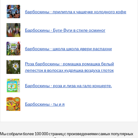
барбоскины - прилипла к чашечке холодного кофе
Барбоскины - Буги-Вуги в стиле осминог
барбоскины - школа школа двери распахни
Роза барбоскины - ромашка ромашка белый
лепесток в волосах кудряшка воздуха глоток
Барбоскины - роза и лиза на гало концерте.
Барбоскины - ты и я
Мы собрали более 100 000 страниц с произведениями самых популярных