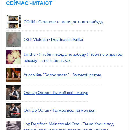
СЕЙЧАС ЧИТАЮТ
СОЧИ - Остановите меня, хоть кто-нибудь
OST Violetta - Destinada a Brillar
Jandro - Я тебя никогда не забуду Я тебя не отдал бы
никому Ты не знаешь как
Ансамбль "Белое злато" - За тихой рекою
Ost Up Остап - Ты моё всё - минус
Ost Up Остап - Ты мое все, ты моя вся
Log Dog feat. MainstreaM One - Ты на Каене под
свежим белым/На танцполе ты по 40 минут с