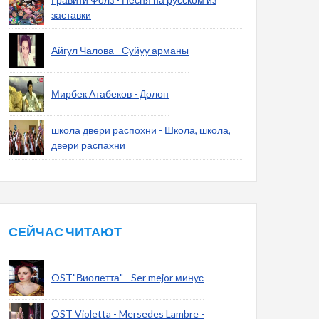
заставки
Айгул Чалова - Суйуу арманы
Мирбек Атабеков - Долон
школа двери распохни - Школа, школа,
двери распахни
СЕЙЧАС ЧИТАЮТ
OST"Виолетта" - Ser mejor минус
OST Violetta - Mersedes Lambre -