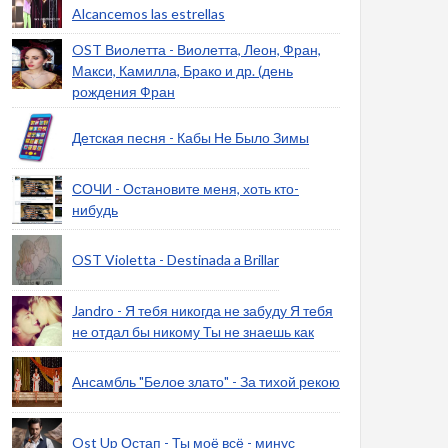
Alcancemos las estrellas
OST Виолетта - Виолетта, Леон, Фран,
Макси, Камилла, Брако и др. (день
рождения Фран
Детская песня - Кабы Не Было Зимы
СОЧИ - Остановите меня, хоть кто-
нибудь
OST Violetta - Destinada a Brillar
Jandro - Я тебя никогда не забуду Я тебя
не отдал бы никому Ты не знаешь как
Ансамбль "Белое злато" - За тихой рекою
Ost Up Остап - Ты моё всё - минус