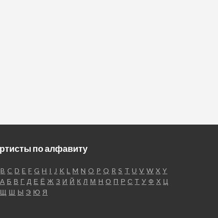
ртисты по алфавиту
B
C
D
E
F
G
H
I
J
K
L
M
N
O
P
Q
R
S
T
U
V
W
X
Y
А
Б
В
Г
Д
Е
Ё
Ж
З
И
Й
К
Л
М
Н
О
П
Р
С
Т
У
Ф
Х
Ц
Щ
Ш
Ы
Э
Ю
Я