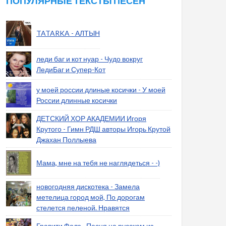
ПОПУЛЯРНЫЕ ТЕКСТЫ ПЕСЕН
TATARKA - АЛТЫН
леди баг и кот нуар - Чудо вокруг
ЛедиБаг и Супер-Кот
у моей россии длиные косички - У моей
России длинные косички
ДЕТСКИЙ ХОР АКАДЕМИИ Игоря
Крутого - Гимн РДШ авторы Игорь Крутой
Джахан Поллыева
Мама, мне на тебя не наглядеться - -)
новогодняя дискотека - Замела
метелица город мой, По дорогам
стелется пеленой. Нравятся
Гравити Фолз - Песня на русском из