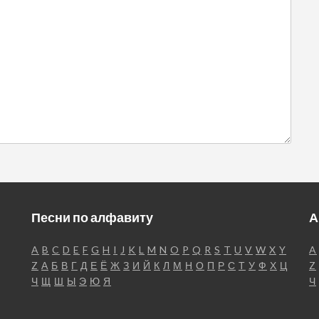
Песни по алфавиту
А
A
B
C
D
E
F
G
H
I
J
K
L
M
N
O
P
Q
R
S
T
U
V
W
X
Y
A
Z
А
Б
В
Г
Д
Е
Ё
Ж
З
И
Й
К
Л
М
Н
О
П
Р
С
Т
У
Ф
Х
Ц
Z
Ч
Щ
Ш
Ы
Э
Ю
Я
Ч