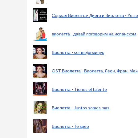
Сериал Виолетта- Диего и Виолетта - Yo so
виолетта - давай поговорим на испанском
Виолетта - ser mejorминус
OST Виолетта - Виолетта, Леон, Фран, Мак
Виолетта - Tienes el talento
Виолетта - Juntos somos mas
Виолетта - Те крео