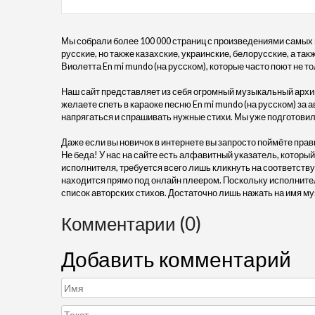
Мы собрали более 100 000 страниц с произведениями самых
русские, но также казахские, украинские, белорусские, а та
Виолетта En mi mundo (на русском), которые часто поют не то
Наш сайт представляет из себя огромный музыкальный архив
желаете спеть в караоке песню En mi mundo (на русском) за 
напрягаться и спрашивать нужные стихи. Мы уже подготовил
Даже если вы новичок в интернете вы запросто поймёте прав
Не беда! У нас на сайте есть алфавитный указатель, который
исполнителя, требуется всего лишь кликнуть на соответству
находится прямо под онлайн плеером. Поскольку исполните
список авторских стихов. Достаточно лишь нажать на имя му
Комментарии (0)
Добавить комментарий