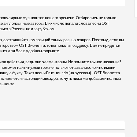
 популярных музыкантов нашего времени. Отбирались не только
кже англоязычные авторы. В их число попали слова песни OST
лько в России, но и за рубежом.
, состоящий из композиций самых разных жанров. Поэтому, если вы
авторством OST Виолетта, то вы попали по адресу. Вам не придётся
и их для Вас в удобном формате.
ила действия, ведь они элементарны. Не помните точное название?
 поможет найти нужый трек не только по названию, но и по имени
ющую букву. Текст песни En mi mundo (на русском) - OST Виолетта
ль является настоящий звездой, то чуть ниже мы добавили полный
зыканта.