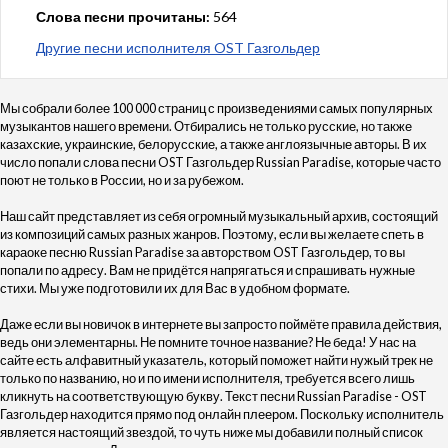
Слова песни прочитаны:
564
Другие песни исполнителя OST Газгольдер
Мы собрали более 100 000 страниц с произведениями самых популярных
музыкантов нашего времени. Отбирались не только русские, но также
казахские, украинские, белорусские, а также англоязычные авторы. В их
число попали слова песни OST Газгольдер Russian Paradise, которые часто
поют не только в России, но и за рубежом.
Наш сайт представляет из себя огромный музыкальный архив, состоящий
из композиций самых разных жанров. Поэтому, если вы желаете спеть в
караоке песню Russian Paradise за авторством OST Газгольдер, то вы
попали по адресу. Вам не придётся напрягаться и спрашивать нужные
стихи. Мы уже подготовили их для Вас в удобном формате.
Даже если вы новичок в интернете вы запросто поймёте правила действия,
ведь они элементарны. Не помните точное название? Не беда! У нас на
сайте есть алфавитный указатель, который поможет найти нужый трек не
только по названию, но и по имени исполнителя, требуется всего лишь
кликнуть на соответствующую букву. Текст песни Russian Paradise - OST
Газгольдер находится прямо под онлайн плеером. Поскольку исполнитель
является настоящий звездой, то чуть ниже мы добавили полный список