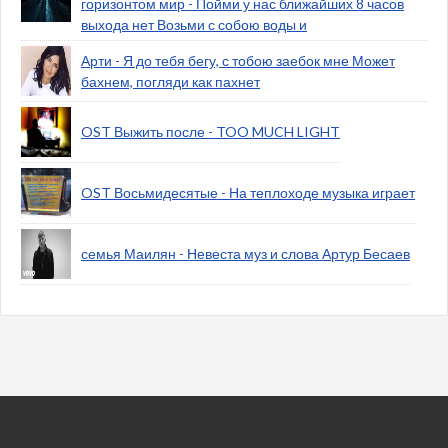
горизонтом мир - Пойми у нас ближайших 8 часов
выхода нет Возьми с собою воды и
Арти - Я до тебя бегу, с тобою заебок мне Может
бахнем, погляди как пахнет
OST Выжить после - TOO MUCH LIGHT
OST Восьмидесятые - На теплоходе музыка играет
семья Маилян - Невеста муз и слова Артур Бесаев