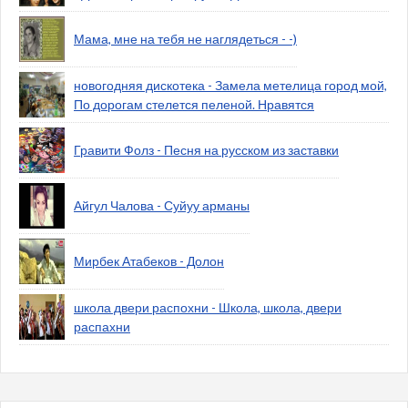
Мама, мне на тебя не наглядеться - -)
новогодняя дискотека - Замела метелица город мой,
По дорогам стелется пеленой. Нравятся
Гравити Фолз - Песня на русском из заставки
Айгул Чалова - Суйуу арманы
Мирбек Атабеков - Долон
школа двери распохни - Школа, школа, двери
распахни