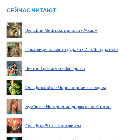
СЕЙЧАС ЧИТАЮТ
Зульфия Мифтахетдинова - Абыем
Пока живут на свете дураки - Из к/ф Буратино
Виктор Третьяков - Звёздочка
Ost Джамайка - Через тернии к звездам
Бумбокс - Настроение держать на 8 этаже
Ost Дети 90-х - Так и живем