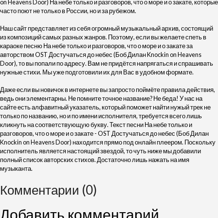
on Heavens Door) На небе только и разговоров, что о море и о закате, которые
часто поют не только в России, но и за рубежом.
Наш сайт представляет из себя огромный музыкальный архив, состоящий
из композиций самых разных жанров. Поэтому, если вы желаете спеть в
караоке песню На небе только и разговоров, что о море и о закате за
авторством OST Достучаться до небес (Боб Дилан Knockin on Heavens
Door), то вы попали по адресу. Вам не придётся напрягаться и спрашивать
нужные стихи. Мы уже подготовили их для Вас в удобном формате.
Даже если вы новичок в интернете вы запросто поймёте правила действия,
ведь они элементарны. Не помните точное название? Не беда! У нас на
сайте есть алфавитный указатель, который поможет найти нужый трек не
только по названию, но и по имени исполнителя, требуется всего лишь
кликнуть на соответствующую букву. Текст песни На небе только и
разговоров, что о море и о закате - OST Достучаться до небес (Боб Дилан
Knockin on Heavens Door) находится прямо под онлайн плеером. Поскольку
исполнитель является настоящий звездой, то чуть ниже мы добавили
полный список авторских стихов. Достаточно лишь нажать на имя
музыканта.
Комментарии (0)
Добавить комментарий