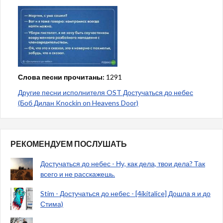
Слова песни прочитаны:
1291
Другие песни исполнителя OST Достучаться до небес
(Боб Дилан Knockin on Heavens Door)
РЕКОМЕНДУЕМ ПОСЛУШАТЬ
Достучаться до небес - Ну, как дела, твои дела? Так
всего и не расскажешь.
Stim - Достучаться до небес - [4ikitalice] Дошла я и до
Стима)