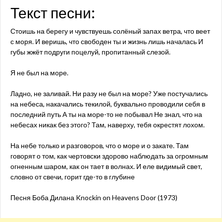
Текст песни:
Стоишь на берегу и чувствуешь солёный запах ветра, что веет
с моря. И веришь, что свободен ты и жизнь лишь началась И
губы жжёт подруги поцелуй, пропитанный слезой.
Я не был на море.
Ладно, не заливай. Ни разу не был на море? Уже постучались
на небеса, накачались текилой, буквально проводили себя в
последний путь А ты на море-то не побывал Не знал, что на
небесах никак без этого? Там, наверху, тебя окрестят лохом.
На небе только и разговоров, что о море и о закате. Там
говорят о том, как чертовски здорово наблюдать за огромным
огненным шаром, как он тает в волнах. И еле видимый свет,
словно от свечи, горит где-то в глубине
Песня Боба Дилана Knockin on Heavens Door (1973)