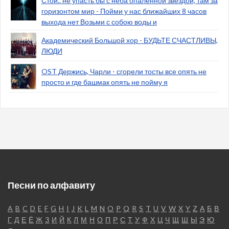
Стой.. не упасть бы с неба опалённой звездой, там за
горизонтом мир - Пойми у нас ближайших 8 часов
выхода нет Возьми с собою воды и
Академический Большой хор - БУДЬТЕ СЧАСТЛИВЫ,
ЛЮДИ
OST Держись, Чарли - сгорели тосты все опять не
просто и где башмак опять не пойму я
Песни по алфавиту
A
B
C
D
E
F
G
H
I
J
K
L
M
N
O
P
Q
R
S
T
U
V
W
X
Y
Z
А
Б
В
Г
Д
Е
Ё
Ж
З
И
Й
К
Л
М
Н
О
П
Р
С
Т
У
Ф
Х
Ц
Ч
Щ
Ш
Ы
Э
Ю