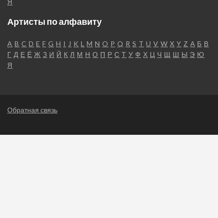
Я
Артисты по алфавиту
A
B
C
D
E
F
G
H
I
J
K
L
M
N
O
P
Q
R
S
T
U
V
W
X
Y
Z
А
Б
В
Г
Д
Е
Ё
Ж
З
И
Й
К
Л
М
Н
О
П
Р
С
Т
У
Ф
Х
Ц
Ч
Щ
Ш
Ы
Э
Ю
Я
Обратная связь