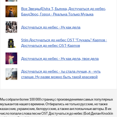
Все Звезды(Elvira T, Бьянка, Достучаться до небес,
БандЭрос, Город - Реальна Только Музыка
Достучаться до небес - Ну как дела
Stim Достучаться до небес OST "Глухарь"-Карпов -
Достучаться до небес OST-Карпов
Достучаться до небес - Ну как дела, твои дела
Достучаться до небес - ты стала лучше, я - чуть
старше. Ну разве можно быть такой красивой
Мы собрали более 100 000 страниц с произведениями самых популярных
музыкантов нашего времени. Отбирались не только русские, но также
казахские, украинские, белорусские, а также англоязычные авторы. В их
число попали слова песни OST Достучаться до небес (Боб Дилан Knockin