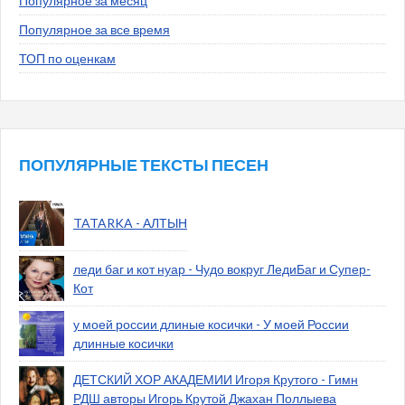
Популярное за месяц
Популярное за все время
ТОП по оценкам
ПОПУЛЯРНЫЕ ТЕКСТЫ ПЕСЕН
TATARKA - АЛТЫН
леди баг и кот нуар - Чудо вокруг ЛедиБаг и Супер-
Кот
у моей россии длиные косички - У моей России
длинные косички
ДЕТСКИЙ ХОР АКАДЕМИИ Игоря Крутого - Гимн
РДШ авторы Игорь Крутой Джахан Поллыева