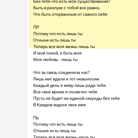
Без тебя что есть мое существование?
Быть в разлуке с тобой все равно,
Что быть оторванным от самого себя
ПР
Потому что есть лишь ты
Отныне есть лишь ты
Теперь вся моя жизнь-лишь ты
И мой покой, и боль моя
Моя любовь - лишь ты
Что за связь соединила нас?
Лишь миг вдали и тот невыносим
Каждый день я живу лишь ради тебя.
Все свое время я посвятил тебе
Пусть не будет ни единой секунды без тебя
В Каждом вздохе твое имя
Пр
Потому что есть лишь ты
Отныне есть лишь ты
Теперь вся моя жизнь-лишь ты