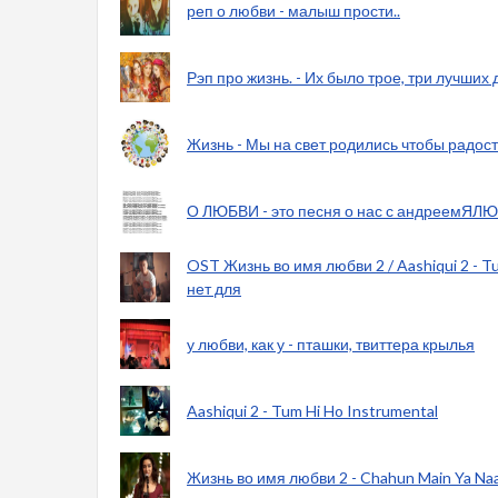
реп о любви - малыш прости..
Рэп про жизнь. - Их было трое, три лучших 
Жизнь - Мы на свет родились чтобы радост
О ЛЮБВИ - это песня о нас с андреемЯЛ
OST Жизнь во имя любви 2 / Aashiqui 2 - Tu
нет для
у любви, как у - пташки, твиттера крылья
Aashiqui 2 - Tum Hi Ho Instrumental
Жизнь во имя любви 2 - Chahun Main Ya Na