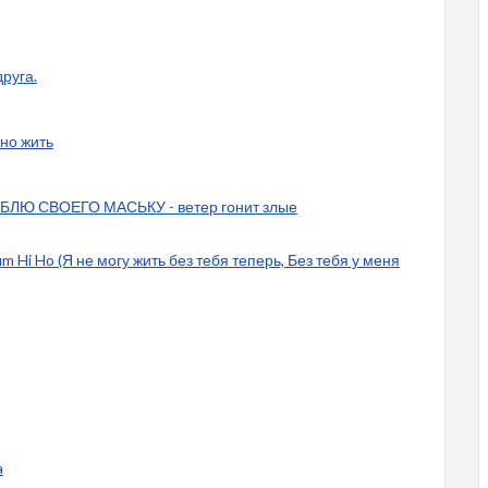
друга.
но жить
ЮБЛЮ СВОЕГО МАСЬКУ - ветер гонит злые
m Hi Ho (Я не могу жить без тебя теперь, Без тебя у меня
a