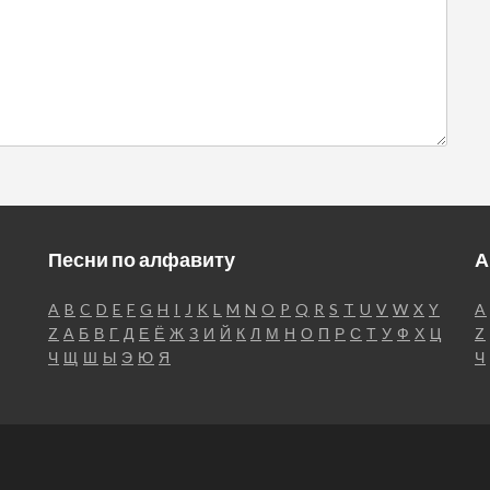
Песни по алфавиту
А
A
B
C
D
E
F
G
H
I
J
K
L
M
N
O
P
Q
R
S
T
U
V
W
X
Y
A
Z
А
Б
В
Г
Д
Е
Ё
Ж
З
И
Й
К
Л
М
Н
О
П
Р
С
Т
У
Ф
Х
Ц
Z
Ч
Щ
Ш
Ы
Э
Ю
Я
Ч