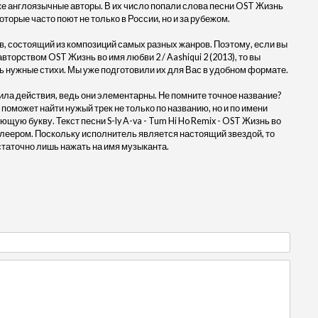
акже англоязычные авторы. В их число попали слова песни OST Жизнь
, которые часто поют не только в России, но и за рубежом.
, состоящий из композиций самых разных жанров. Поэтому, если вы
 авторством OST Жизнь во имя любви 2 / Aashiqui 2 (2013), то вы
ть нужные стихи. Мы уже подготовили их для Вас в удобном формате.
ила действия, ведь они элементарны. Не помните точное название?
 поможет найти нужый трек не только по названию, но и по имени
щую букву. Текст песни S-ly A-va - Tum Hi Ho Remix - OST Жизнь во
н плеером. Поскольку исполнитель является настоящий звездой, то
статочно лишь нажать на имя музыканта.