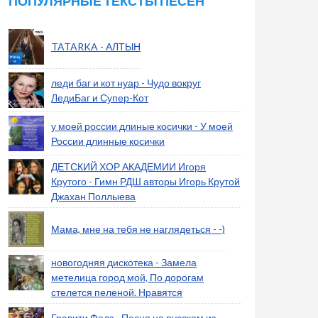
ПОПУЛЯРНЫЕ ТЕКСТЫ ПЕСЕН
TATARKA - АЛТЫН
леди баг и кот нуар - Чудо вокруг
ЛедиБаг и Супер-Кот
у моей россии длиные косички - У моей
России длинные косички
ДЕТСКИЙ ХОР АКАДЕМИИ Игоря
Крутого - Гимн РДШ авторы Игорь Крутой
Джахан Поллыева
Мама, мне на тебя не наглядеться - -)
новогодняя дискотека - Замела
метелица город мой, По дорогам
стелется пеленой. Нравятся
Гравити Фолз - Песня на русском из