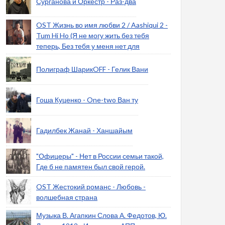
Сурганова и Оркестр - Раз-два
OST Жизнь во имя любви 2 / Aashiqui 2 -
Tum Hi Ho (Я не могу жить без тебя
теперь, Без тебя у меня нет для
Полиграф ШарикOFF - Гелик Вани
Гоша Куценко - One-two Ван ту
Гадилбек Жанай - Ханшайым
"Офицеры" - Нет в России семьи такой,
Где б не памятен был свой герой.
OST Жестокий романс - Любовь -
волшебная страна
Музыка В. Агапкин Слова А. Федотов, Ю.