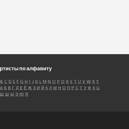
ртисты по алфавиту
B
C
D
E
F
G
H
I
J
K
L
M
N
O
P
Q
R
S
T
U
V
W
X
Y
А
Б
В
Г
Д
Е
Ё
Ж
З
И
Й
К
Л
М
Н
О
П
Р
С
Т
У
Ф
Х
Ц
Щ
Ш
Ы
Э
Ю
Я