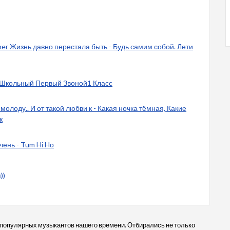
er Жизнь давно перестала быть - Будь самим собой. Лети
 Школьный Первый Звоной1 Класс
молоду.. И от такой любви к - Какая ночка тёмная, Какие
к
ень - Tum Hi Hо
))
 популярных музыкантов нашего времени. Отбирались не только