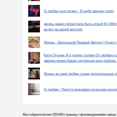
О любви под гитару - В небе звезды горят
жизнь давно перестала быть игрой-By Winn
вслед за своей мечтой.
Жизнь - Школьный Первый Звонок 1 Класс
Катя Огонек-И я теряю голову От любви и с
звёзды яркие Какая неуёмная моя любовь 
Жизнь во имя любви слова трогательные оч
О любви - Просто красивая польская песня
Мы собрали более 100 000 страниц с произведениями самых