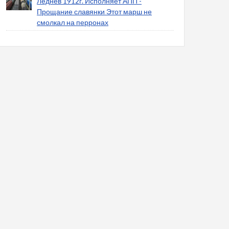
Леднев 1912г. Исполняет АПП -
Прощание славянки Этот марш не
смолкал на перронах