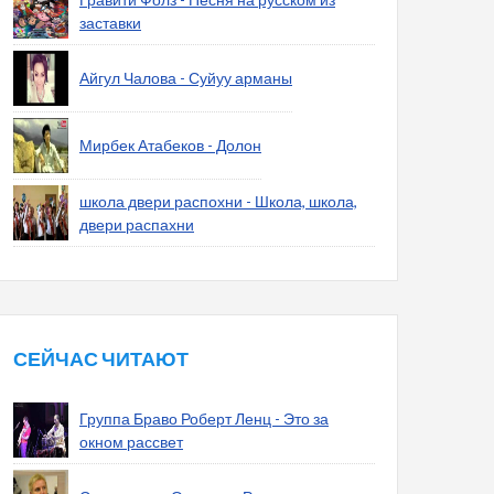
заставки
Айгул Чалова - Суйуу арманы
Мирбек Атабеков - Долон
школа двери распохни - Школа, школа,
двери распахни
СЕЙЧАС ЧИТАЮТ
Группа Браво Роберт Ленц - Это за
окном рассвет