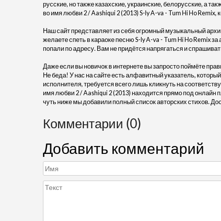
русские, но также казахские, украинские, белорусские, а т
во имя любви 2 / Aashiqui 2 (2013) S-ly A-va - Tum Hi Ho Remix
Наш сайт представляет из себя огромный музыкальный архив
желаете спеть в караоке песню S-ly A-va - Tum Hi Ho Remix за
попали по адресу. Вам не придётся напрягаться и спрашива
Даже если вы новичок в интернете вы запросто поймёте прав
Не беда! У нас на сайте есть алфавитный указатель, который
исполнителя, требуется всего лишь кликнуть на соответствую
имя любви 2 / Aashiqui 2 (2013) находится прямо под онлай
чуть ниже мы добавили полный список авторских стихов. До
Комментарии (0)
Добавить комментарий