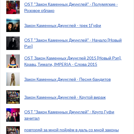
OST "Закон Каменных Джунглей" - Полумягкие -
Розовое облако
Закон Каменных Джунглей - трек 1Гуфи
OST "Закон Каменных Джунглей" - Начало [Новый
Рэп]
OST Закон Каменных Джунглей 2015 [Новый Рэп].
Кравц, Тимати, IMPERIA - Слова 2015
Закон Каменных Джунглей - Песня бандитов
Закон Каменных Джунглей - Крутой вираж
OST "Закон Каменных Джунглей" - Круто Гуфи
зачитал
повторяй за мной пойдём в даль со мной законы