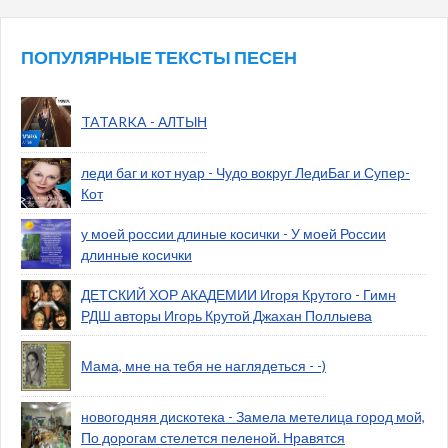
ПОПУЛЯРНЫЕ ТЕКСТЫ ПЕСЕН
TATARKA - АЛТЫН
леди баг и кот нуар - Чудо вокруг ЛедиБаг и Супер-
Кот
у моей россии длиные косички - У моей России
длинные косички
ДЕТСКИЙ ХОР АКАДЕМИИ Игоря Крутого - Гимн
РДШ авторы Игорь Крутой Джахан Поллыева
Мама, мне на тебя не наглядеться - -)
новогодняя дискотека - Замела метелица город мой,
По дорогам стелется пеленой. Нравятся