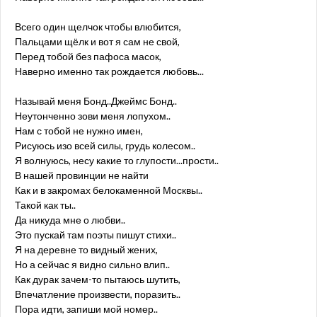
Всего один щелчок чтобы влюбится,
Пальцами щёлк и вот я сам не свой,
Перед тобой без пафоса масок,
Наверно именно так рождается любовь...
Называй меня Бонд..Джеймс Бонд..
Неутонченно зови меня лопухом..
Нам с тобой не нужно имен,
Рисуюсь изо всей силы, грудь колесом..
Я волнуюсь, несу какие то глупости...прости..
В нашей провинции не найти
Как и в закромах белокаменной Москвы..
Такой как ты..
Да никуда мне о любви..
Это пускай там поэты пишут стихи..
Я на деревне то видный жених,
Но а сейчас я видно сильно влип..
Как дурак зачем-то пытаюсь шутить,
Впечатление произвести, поразить..
Пора идти, запиши мой номер..