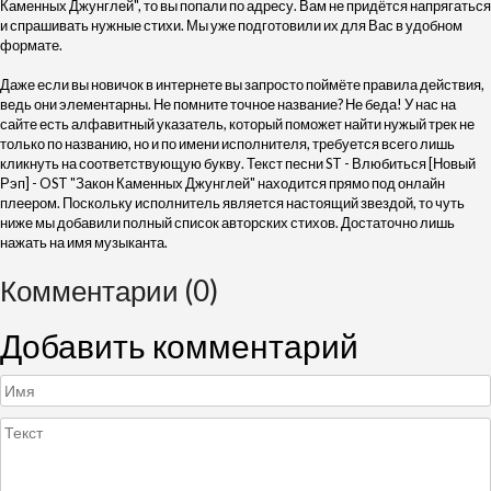
Каменных Джунглей", то вы попали по адресу. Вам не придётся напрягаться
и спрашивать нужные стихи. Мы уже подготовили их для Вас в удобном
формате.
Даже если вы новичок в интернете вы запросто поймёте правила действия,
ведь они элементарны. Не помните точное название? Не беда! У нас на
сайте есть алфавитный указатель, который поможет найти нужый трек не
только по названию, но и по имени исполнителя, требуется всего лишь
кликнуть на соответствующую букву. Текст песни ST - Влюбиться [Новый
Рэп] - OST "Закон Каменных Джунглей" находится прямо под онлайн
плеером. Поскольку исполнитель является настоящий звездой, то чуть
ниже мы добавили полный список авторских стихов. Достаточно лишь
нажать на имя музыканта.
Комментарии (0)
Добавить комментарий