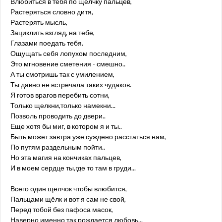
Влюбиться в тебя по щелчку пальцев,
Растеряться словно дитя,
Растерять мысль,
Зациклить взгляд, на тебе,
Глазами поедать тебя.
Ощущать себя лопухом последним,
Это мгновение сметения - смешно..
А ты смотришь так с умилением,
Ты давно не встречала таких чудаков.
Я готов врагов перебить сотни,
Только щелкни,только намекни...
Позволь проводить до двери..
Еще хотя бы миг, в котором я и ты..
Быть может завтра уже суждено расстаться нам,
По путям раздельным пойти..
Но эта магия на кончиках пальцев,
И в моем сердце ты,где то там в груди...
Всего один щелчок чтобы влюбится,
Пальцами щёлк и вот я сам не свой,
Перед тобой без пафоса масок,
Наверно именно так рождается любовь...