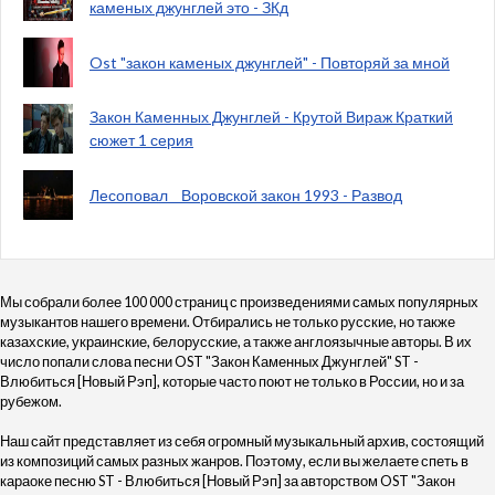
каменых джунглей это - ЗКд
Ost "закон каменых джунглей" - Повторяй за мной
Закон Каменных Джунглей - Крутой Вираж Краткий
сюжет 1 серия
Лесоповал _ Воровской закон 1993 - Развод
Мы собрали более 100 000 страниц с произведениями самых популярных
музыкантов нашего времени. Отбирались не только русские, но также
казахские, украинские, белорусские, а также англоязычные авторы. В их
число попали слова песни OST "Закон Каменных Джунглей" ST -
Влюбиться [Новый Рэп], которые часто поют не только в России, но и за
рубежом.
Наш сайт представляет из себя огромный музыкальный архив, состоящий
из композиций самых разных жанров. Поэтому, если вы желаете спеть в
караоке песню ST - Влюбиться [Новый Рэп] за авторством OST "Закон