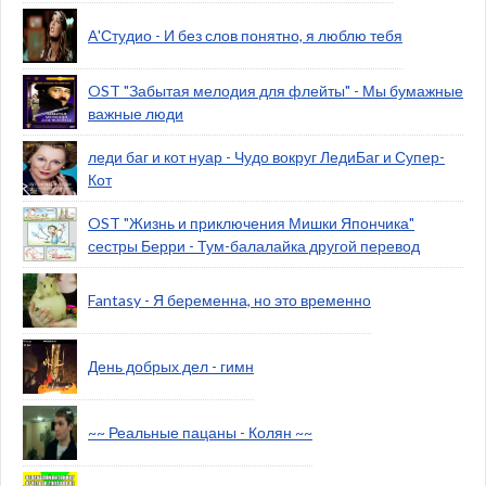
А'Студио - И без слов понятно, я люблю тебя
OST "Забытая мелодия для флейты" - Мы бумажные
важные люди
леди баг и кот нуар - Чудо вокруг ЛедиБаг и Супер-
Кот
OST "Жизнь и приключения Мишки Япончика"
сестры Берри - Тум-балалайка другой перевод
Fantasy - Я беременна, но это временно
День добрых дел - гимн
~~ Реальные пацаны - Колян ~~