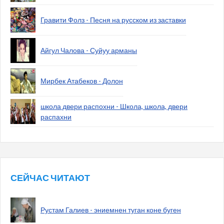
Гравити Фолз - Песня на русском из заставки
Айгул Чалова - Суйуу арманы
Мирбек Атабеков - Долон
школа двери распохни - Школа, школа, двери
распахни
СЕЙЧАС ЧИТАЮТ
Рустам Галиев - эниемнен туган коне буген