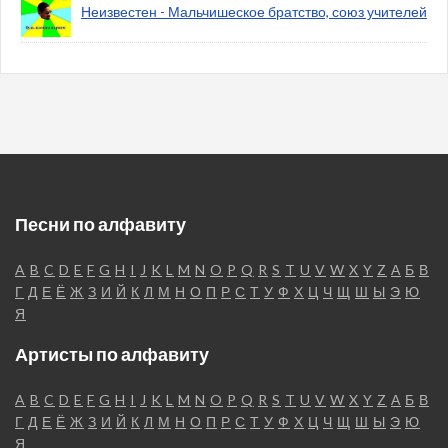
Неизвестен - Мальчишеское братство, союз учителей
Песни по алфавиту
A
B
C
D
E
F
G
H
I
J
K
L
M
N
O
P
Q
R
S
T
U
V
W
X
Y
Z
А
Б
В
Г
Д
Е
Ё
Ж
З
И
Й
К
Л
М
Н
О
П
Р
С
Т
У
Ф
Х
Ц
Ч
Щ
Ш
Ы
Э
Ю
Я
Артисты по алфавиту
A
B
C
D
E
F
G
H
I
J
K
L
M
N
O
P
Q
R
S
T
U
V
W
X
Y
Z
А
Б
В
Г
Д
Е
Ё
Ж
З
И
Й
К
Л
М
Н
О
П
Р
С
Т
У
Ф
Х
Ц
Ч
Щ
Ш
Ы
Э
Ю
Я