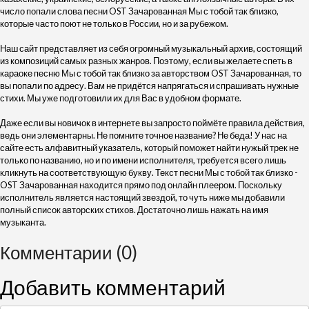
число попали слова песни OST Зачарованная Мы с тобой так близко,
которые часто поют не только в России, но и за рубежом.
Наш сайт представляет из себя огромный музыкальный архив, состоящий
из композиций самых разных жанров. Поэтому, если вы желаете спеть в
караоке песню Мы с тобой так близко за авторством OST Зачарованная, то
вы попали по адресу. Вам не придётся напрягаться и спрашивать нужные
стихи. Мы уже подготовили их для Вас в удобном формате.
Даже если вы новичок в интернете вы запросто поймёте правила действия,
ведь они элементарны. Не помните точное название? Не беда! У нас на
сайте есть алфавитный указатель, который поможет найти нужый трек не
только по названию, но и по имени исполнителя, требуется всего лишь
кликнуть на соответствующую букву. Текст песни Мы с тобой так близко -
OST Зачарованная находится прямо под онлайн плеером. Поскольку
исполнитель является настоящий звездой, то чуть ниже мы добавили
полный список авторских стихов. Достаточно лишь нажать на имя
музыканта.
Комментарии (0)
Добавить комментарий