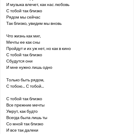
И музыка влечет, как нас любовь
С тобой так близко
Рядом мы сейчас
Так близко, увидим мы вновь
Что жизнь как миг,
Мечты ее как сны
Пройдут и их уж нет, но как в кино
С тобой так близко
Сбудутся они
И мне нужно лишь одно
Только быть рядом,
С тобою... С тобой...
С тобой так близко
Все прежние мечты
Умрут, как будто
Всегда была лишь ты
Со мной так близко
И все так далеки