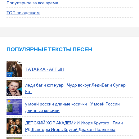
Популярное за все время
ТОП по оценкам
ПОПУЛЯРНЫЕ ТЕКСТЫ ПЕСЕН
TATARKA - АЛТЫН
леди баг и кот нуар - Чудо вокруг ЛедиБаг и Супер-
Кот
у моей россии длиные косички - У моей России
длинные косички
ДЕТСКИЙ ХОР АКАДЕМИИ Игоря Крутого - Гимн
РДШ авторы Игорь Крутой Джахан Поллыева