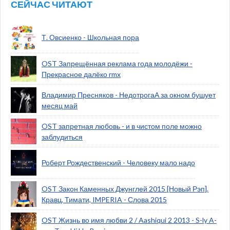
СЕЙЧАС ЧИТАЮТ
Т. Овсиенко - Школьная пора
OST Запрещённая реклама года молодёжи -
Прекрасное далёко rmx
Владимир Пресняков - НедотрогаА за окном бушует
месяц май
OST запретная любовь - и в чистом поле можно
заблудиться
Роберт Рождественский - Человеку мало надо
OST Закон Каменных Джунглей 2015 [Новый Рэп].
Кравц, Тимати, IMPERIA - Слова 2015
OST Жизнь во имя любви 2 / Aashiqui 2 2013 - S-ly A-