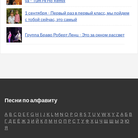
va - Tum Hi Ho Remix
1 сентября - Первый раз в первый класс, мы пойдем
с тобой сейчас, это самый
Группа Браво Роберт Ленц - Это за окном рассвет
Песни по алфавиту
A
B
C
D
E
F
G
H
I
J
K
L
M
N
O
P
Q
R
S
T
U
V
W
X
Y
Z
А
Б
В
Г
Д
Е
Ё
Ж
З
И
Й
К
Л
М
Н
О
П
Р
С
Т
У
Ф
Х
Ц
Ч
Щ
Ш
Ы
Э
Ю
Я