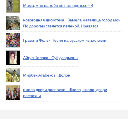
Мама, мне на тебя не наглядеться - -)
новогодняя дискотека - Замела метелица город мой,
По дорогам стелется пеленой. Нравятся
Гравити Фолз - Песня на русском из заставки
Айгул Чалова - Суйуу арманы
Мирбек Атабеков - Долон
школа двери распохни - Школа, школа, двери
распахни