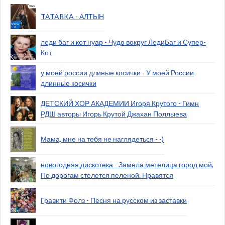
TATARKA - АЛТЫН
леди баг и кот нуар - Чудо вокруг ЛедиБаг и Супер-
Кот
у моей россии длиные косички - У моей России
длинные косички
ДЕТСКИЙ ХОР АКАДЕМИИ Игоря Крутого - Гимн
РДШ авторы Игорь Крутой Джахан Поллыева
Мама, мне на тебя не наглядеться - -)
новогодняя дискотека - Замела метелица город мой,
По дорогам стелется пеленой. Нравятся
Гравити Фолз - Песня на русском из заставки