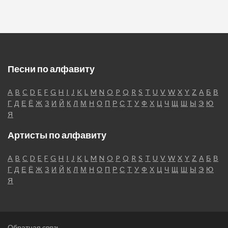
Песни по алфавиту
A
B
C
D
E
F
G
H
I
J
K
L
M
N
O
P
Q
R
S
T
U
V
W
X
Y
Z
А
Б
В
Г
Д
Е
Ё
Ж
З
И
Й
К
Л
М
Н
О
П
Р
С
Т
У
Ф
Х
Ц
Ч
Щ
Ш
Ы
Э
Ю
Я
Артисты по алфавиту
A
B
C
D
E
F
G
H
I
J
K
L
M
N
O
P
Q
R
S
T
U
V
W
X
Y
Z
А
Б
В
Г
Д
Е
Ё
Ж
З
И
Й
К
Л
М
Н
О
П
Р
С
Т
У
Ф
Х
Ц
Ч
Щ
Ш
Ы
Э
Ю
Я
Обратная связь