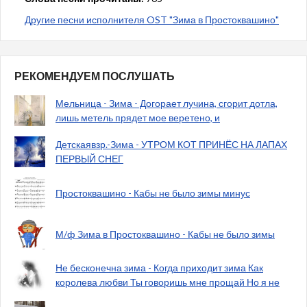
Другие песни исполнителя OST "Зима в Простоквашино"
РЕКОМЕНДУЕМ ПОСЛУШАТЬ
Мельница - Зима - Догорает лучина, сгорит дотла,
лишь метель прядет мое веретено, и
Детскаявзр.-Зима - УТРОМ КОТ ПРИНЁС НА ЛАПАХ
ПЕРВЫЙ СНЕГ
Простоквашино - Кабы не было зимы минус
М/ф Зима в Простоквашино - Кабы не было зимы
Не бесконечна зима - Когда приходит зима Как
королева любви Ты говоришь мне прощай Но я не