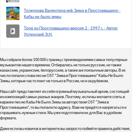
Толкунова Валентина мф Зима в Простоквашино -
Кабы не было зимы
Трое из Простоквашино версия 2 - 1997 г. - Автор
Успенский Э.Н.
Мы собрали более 100 000 страниц с произведениями самых популярных
музыкантов нашего времени. Отбирались не только русские, но также
казахские, украинские, белорусские, а также англоязычные авторы. В их
число попали слова песни OST "Зима в Простоквашино" Кабы Не Было
Зимы, которые часто поют не только в России, но и за рубежом.
Наш сайт представляет из себя огромный музыкальный архив, состоящий
из композиций самых разных жанров. Поэтому, если вы желаете спеть в
караоке песню Кабы Не Было Зимы за авторством OST "Зима в
Простоквашино", то вы попали по адресу. Вам не придётся напрягаться и
спрашивать нужные стихи. Мы уже подготовили их для Вас в удобном
формате.
Даже если вы новичок в интернете вы запросто поймёте правила действия,