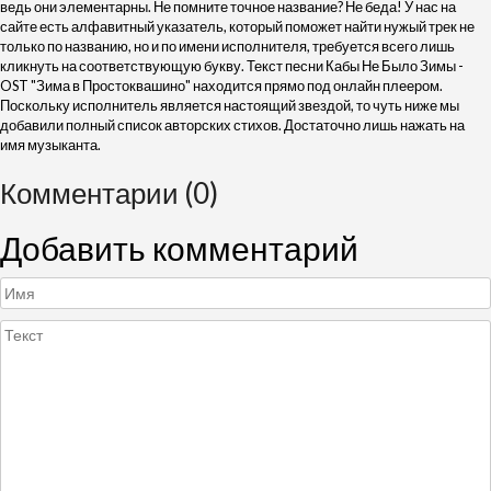
ведь они элементарны. Не помните точное название? Не беда! У нас на
сайте есть алфавитный указатель, который поможет найти нужый трек не
только по названию, но и по имени исполнителя, требуется всего лишь
кликнуть на соответствующую букву. Текст песни Кабы Не Было Зимы -
OST "Зима в Простоквашино" находится прямо под онлайн плеером.
Поскольку исполнитель является настоящий звездой, то чуть ниже мы
добавили полный список авторских стихов. Достаточно лишь нажать на
имя музыканта.
Комментарии (0)
Добавить комментарий