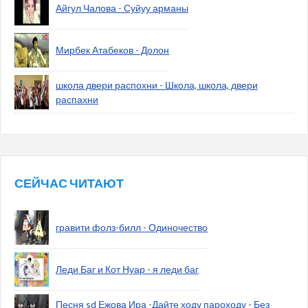
Айгул Чалова - Суйуу арманы
Мирбек Атабеков - Долон
школа двери распохни - Школа, школа, двери
распахни
СЕЙЧАС ЧИТАЮТ
гравити фолз-билл - Одиночество
Леди Баг и Кот Нуар - я леди баг
Песня sd Ежова Ира -Дайте ходу пароходу - Без