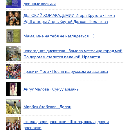
длинные косички
ДЕТСКИЙ ХОР АКАДЕМИИ Игоря Крутого - Гимн
РДШ авторы Игорь Крутой Джахан Поллыева
Мама, мне на тебя не наглядеться - -)
новогодняя дискотека - Замела метелица город мой,
По дорогам стелется пеленой. Нравятся
Гравити Фолз - Песня на русском из заставки
Айгул Чалова - Суйуу арманы
Мирбек Атабеков - Долон
школа двери распохни - Школа, школа, двери
распахни