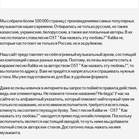
Мы собрали более 100 000 страниц с произведениями самых популярных
музыкантов нашего времени. Отбирались не только русские, но также
казахские, украинские, белорусские, а также англоязычные авторы. В их
число попали слова песни OST " Как назвать эту любовь? " Rabba ve,
которые часто поют не только в России, но и за рубежом.
Наш сайт представляет из себя огромный музыкальный архив, состоящий
из композиций самых разных жанров. Поэтому, если вы желаете спеть в
караоке песню Rabba ve за авторством OST " Как назвать эту любовь? ", то
вы попали по адресу. Вам не придётся напрягаться и спрашивать нужные
стихи. Мы уже подготовили их для Вас в удобном формате.
Даже если вы новичок в интернете вы запросто поймёте правила действия,
ведь они элементарны. Не помните точное название? Не беда! У нас на
сайте есть алфавитный указатель, который поможет найти нужый трек не
только по названию, но и по имени исполнителя, требуется всего лишь
кликнуть на соответствующую букву. Текст песни Rabba ve - OST " Как
назвать эту любовь? " находится прямо под онлайн плеером. Поскольку
исполнитель является настоящий звездой, то чуть ниже мы добавили
полный список авторских стихов. Достаточно лишь нажать на имя
музыканта.