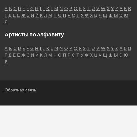
A
B
C
D
E
F
G
H
I
J
K
L
M
N
O
P
Q
R
S
T
U
V
W
X
Y
Z
А
Б
В
Г
Д
Е
Ё
Ж
З
И
Й
К
Л
М
Н
О
П
Р
С
Т
У
Ф
Х
Ц
Ч
Щ
Ш
Ы
Э
Ю
Я
Артисты по алфавиту
A
B
C
D
E
F
G
H
I
J
K
L
M
N
O
P
Q
R
S
T
U
V
W
X
Y
Z
А
Б
В
Г
Д
Е
Ё
Ж
З
И
Й
К
Л
М
Н
О
П
Р
С
Т
У
Ф
Х
Ц
Ч
Щ
Ш
Ы
Э
Ю
Я
Обратная связь