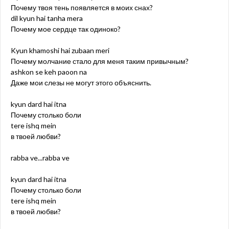
Почему твоя тень появляется в моих снах?
dil kyun hai tanha mera
Почему мое сердце так одиноко?
Kyun khamoshi hai zubaan meri
Почему молчание стало для меня таким привычным?
ashkon se keh paoon na
Даже мои слезы не могут этого объяснить.
kyun dard hai itna
Почему столько боли
tere ishq mein
в твоей любви?
rabba ve...rabba ve
kyun dard hai itna
Почему столько боли
tere ishq mein
в твоей любви?