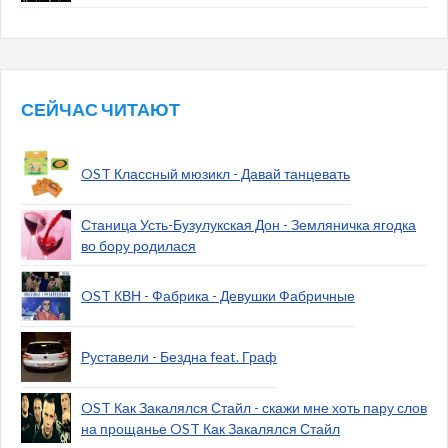
СЕЙЧАС ЧИТАЮТ
OST Классный мюзикл - Давай танцевать
Станица Усть-Бузулукская Дон - Земляничка ягодка
во бору родилася
OST КВН - Фабрика - Девушки Фабричные
Руставели - Бездна feat. Граф
OST Как Закалялся Стайл - скажи мне хоть пару слов
на прощанье OST Как Закалялся Стайл