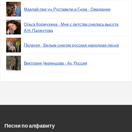
Маклай при уч. Руставели и Гном - Ожидание
Ольга Кормухина - Мне с детства снилась высота
А.Н. Пахмутова
Пелагея - Белым снегом русская народная песня
Виктория Черенцова - Ах, Россия
Песни по алфавиту