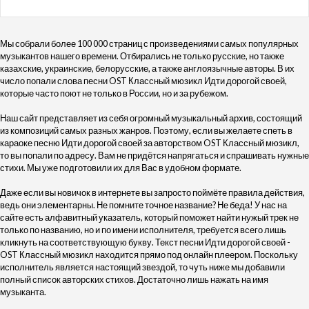
Мы собрали более 100 000 страниц с произведениями самых популярных
музыкантов нашего времени. Отбирались не только русские, но также
казахские, украинские, белорусские, а также англоязычные авторы. В их
число попали слова песни OST Классный мюзикл Идти дорогой своей,
которые часто поют не только в России, но и за рубежом.
Наш сайт представляет из себя огромный музыкальный архив, состоящий
из композиций самых разных жанров. Поэтому, если вы желаете спеть в
караоке песню Идти дорогой своей за авторством OST Классный мюзикл,
то вы попали по адресу. Вам не придётся напрягаться и спрашивать нужные
стихи. Мы уже подготовили их для Вас в удобном формате.
Даже если вы новичок в интернете вы запросто поймёте правила действия,
ведь они элементарны. Не помните точное название? Не беда! У нас на
сайте есть алфавитный указатель, который поможет найти нужый трек не
только по названию, но и по имени исполнителя, требуется всего лишь
кликнуть на соответствующую букву. Текст песни Идти дорогой своей -
OST Классный мюзикл находится прямо под онлайн плеером. Поскольку
исполнитель является настоящий звездой, то чуть ниже мы добавили
полный список авторских стихов. Достаточно лишь нажать на имя
музыканта.