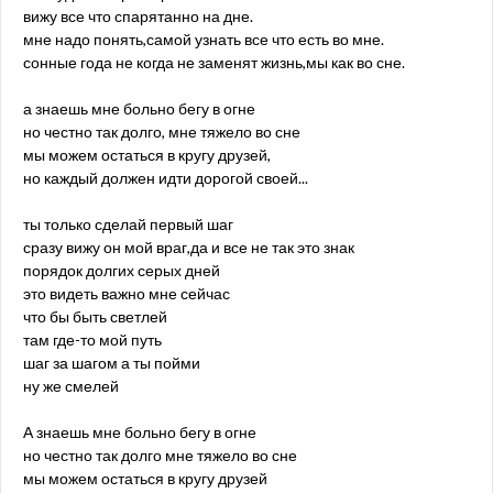
вижу все что спарятанно на дне.
мне надо понять,самой узнать все что есть во мне.
сонные года не когда не заменят жизнь,мы как во сне.
а знаешь мне больно бегу в огне
но честно так долго, мне тяжело во сне
мы можем остаться в кругу друзей,
но каждый должен идти дорогой своей...
ты только сделай первый шаг
сразу вижу он мой враг,да и все не так это знак
порядок долгих серых дней
это видеть важно мне сейчас
что бы быть светлей
там где-то мой путь
шаг за шагом а ты пойми
ну же смелей
А знаешь мне больно бегу в огне
но честно так долго мне тяжело во сне
мы можем остаться в кругу друзей