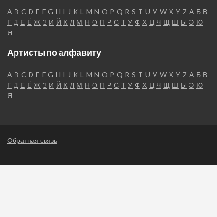
A
B
C
D
E
F
G
H
I
J
K
L
M
N
O
P
Q
R
S
T
U
V
W
X
Y
Z
А
Б
В
Г
Д
Е
Ё
Ж
З
И
Й
К
Л
М
Н
О
П
Р
С
Т
У
Ф
Х
Ц
Ч
Щ
Ш
Ы
Э
Ю
Я
Артисты по алфавиту
A
B
C
D
E
F
G
H
I
J
K
L
M
N
O
P
Q
R
S
T
U
V
W
X
Y
Z
А
Б
В
Г
Д
Е
Ё
Ж
З
И
Й
К
Л
М
Н
О
П
Р
С
Т
У
Ф
Х
Ц
Ч
Щ
Ш
Ы
Э
Ю
Я
Обратная связь