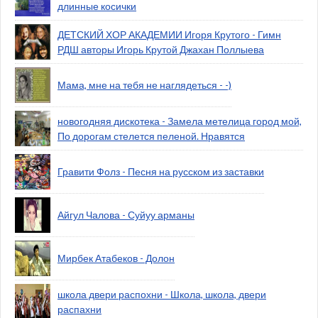
длинные косички
ДЕТСКИЙ ХОР АКАДЕМИИ Игоря Крутого - Гимн
РДШ авторы Игорь Крутой Джахан Поллыева
Мама, мне на тебя не наглядеться - -)
новогодняя дискотека - Замела метелица город мой,
По дорогам стелется пеленой. Нравятся
Гравити Фолз - Песня на русском из заставки
Айгул Чалова - Суйуу арманы
Мирбек Атабеков - Долон
школа двери распохни - Школа, школа, двери
распахни