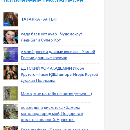
ПОПУЛЯРНЫЕ ТЕКСТЫ ПЕСЕН
TATARKA - АЛТЫН
леди баг и кот нуар - Чудо вокруг
ЛедиБаг и Супер-Кот
у моей россии длиные косички - У моей
России длинные косички
ДЕТСКИЙ ХОР АКАДЕМИИ Игоря
Крутого - Гимн РДШ авторы Игорь Крутой
Джахан Поллыева
Мама, мне на тебя не наглядеться - -)
новогодняя дискотека - Замела
метелица город мой, По дорогам
стелется пеленой. Нравятся
Гравити Фолз - Песня на русском из