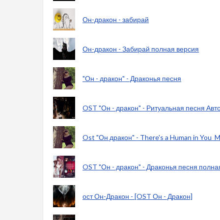
Он-дракон - забирай
Он-дракон - Забирай полная версия
"Он - дракон" - Драконья песня
OST "Он - дракон" - Ритуальная песня Ав
Ost "Он дракон" - There's a Human in You_
OST "Он - дракон" - Драконья песня полна
ост Он-Дракон - [OST Он - Дракон]