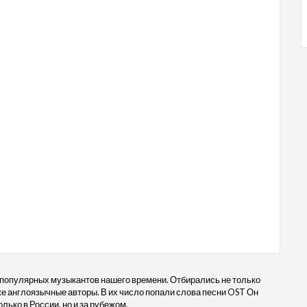
 популярных музыкантов нашего времени. Отбирались не только
кже англоязычные авторы. В их число попали слова песни OST Он
лько в России, но и за рубежом.