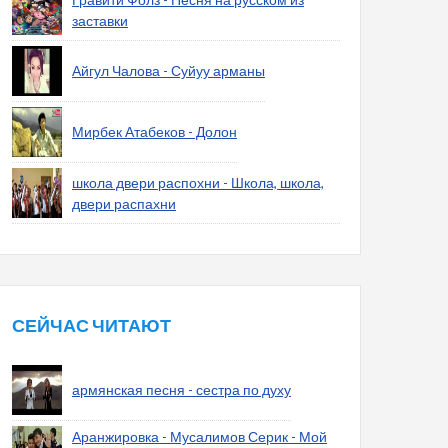
заставки
Айгул Чалова - Суйуу арманы
Мирбек Атабеков - Долон
школа двери распохни - Школа, школа,
двери распахни
СЕЙЧАС ЧИТАЮТ
армянская песня - сестра по духу
Аранжировка - Мусалимов Серик - Мой