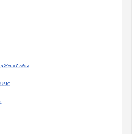
тор Женя Любич
MUSIC
я