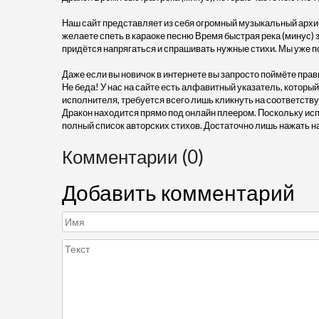
Наш сайт представляет из себя огромный музыкальный архив
желаете спеть в караоке песню Время быстрая река (минус) з
придётся напрягаться и спрашивать нужные стихи. Мы уже п
Даже если вы новичок в интернете вы запросто поймёте прав
Не беда! У нас на сайте есть алфавитный указатель, который
исполнителя, требуется всего лишь кликнуть на соответству
Дракон находится прямо под онлайн плеером. Поскольку исп
полный список авторских стихов. Достаточно лишь нажать н
Комментарии (0)
Добавить комментарий