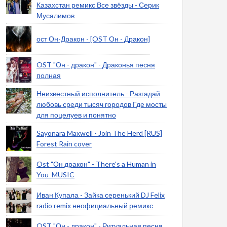
Казахстан ремикс Все звёзды - Серик
Мусалимов
ост Он-Дракон - [OST Он - Дракон]
OST "Он - дракон" - Драконья песня
полная
Неизвестный исполнитель - Разгадай
любовь среди тысяч городов Где мосты
для поцелуев и понятно
Sayonara Maxwell - Join The Herd [RUS]
Forest Rain cover
Ost "Он дракон" - There's a Human in
You_MUSIC
Иван Купала - Зайка серенький DJ Felix
radio remix неофициальный ремикс
OST "Он - дракон" - Ритуальная песня