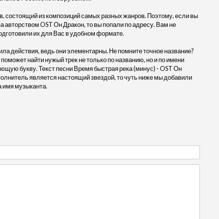
, состоящий из композиций самых разных жанров. Поэтому, если вы
а авторством OST Он Дракон, то вы попали по адресу. Вам не
одготовили их для Вас в удобном формате.
ила действия, ведь они элементарны. Не помните точное название?
 поможет найти нужый трек не только по названию, но и по имени
ющую букву. Текст песни Время быстрая река (минус) - OST Он
олнитель является настоящий звездой, то чуть ниже мы добавили
а имя музыканта.