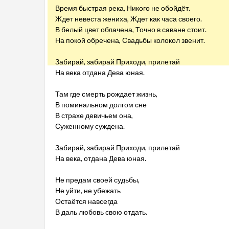
Время быстрая река, Никого не обойдёт.
Ждет невеста жениха, Ждет как часа своего.
В белый цвет облачена, Точно в саване стоит.
На покой обречена, Свадьбы колокол звенит.
Забирай, забирай Приходи, прилетай
На века отдана Дева юная.
Там где смерть рождает жизнь,
В поминальном долгом сне
В страхе девичьем она,
Суженному суждена.
Забирай, забирай Приходи, прилетай
На века, отдана Дева юная.
Не предам своей судьбы,
Не уйти, не убежать
Остаётся навсегда
В даль любовь свою отдать.