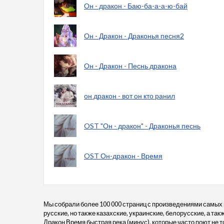
Он - дракон - Баю-ба-а-а-ю-бай
Он - Дракон - Драконья песня2
Он - Дракон - Песнь дракона
он дракон - вот он кто ранил
OST "Он - дракон" - Драконья песнь
OST Он-дракон - Время
Мы собрали более 100 000 страниц с произведениями самых
русские, но также казахские, украинские, белорусские, а та
Дракон Время быстрая река (минус), которые часто поют не то