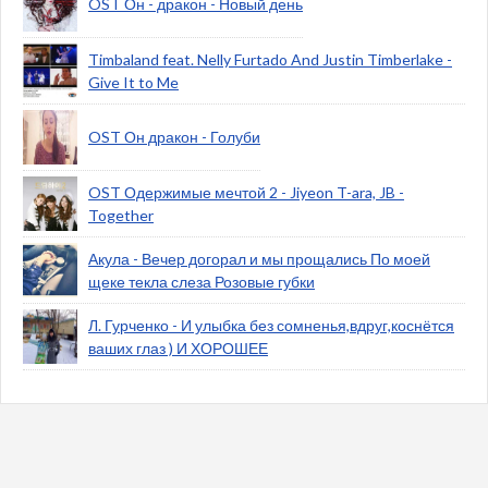
OST Он - дракон - Новый день
Timbaland feat. Nelly Furtado And Justin Timberlake -
Give It to Me
OST Он дракон - Голуби
OST Одержимые мечтой 2 - Jiyeon T-ara, JB -
Together
Акула - Вечер догорал и мы прощались По моей
щеке текла слеза Розовые губки
Л. Гурченко - И улыбка без сомненья,вдруг,коснётся
ваших глаз ) И ХОРОШЕЕ