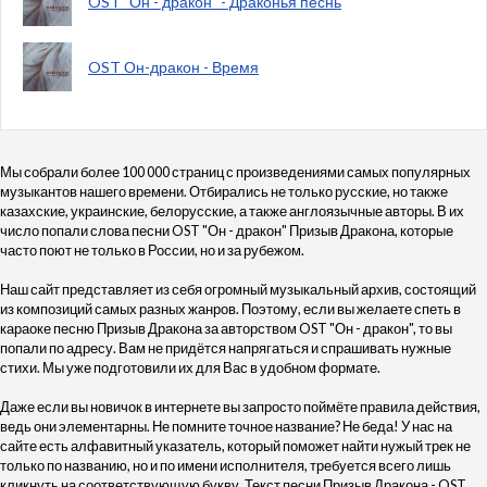
OST "Он - дракон" - Драконья песнь
OST Он-дракон - Время
Мы собрали более 100 000 страниц с произведениями самых популярных
музыкантов нашего времени. Отбирались не только русские, но также
казахские, украинские, белорусские, а также англоязычные авторы. В их
число попали слова песни OST "Он - дракон" Призыв Дракона, которые
часто поют не только в России, но и за рубежом.
Наш сайт представляет из себя огромный музыкальный архив, состоящий
из композиций самых разных жанров. Поэтому, если вы желаете спеть в
караоке песню Призыв Дракона за авторством OST "Он - дракон", то вы
попали по адресу. Вам не придётся напрягаться и спрашивать нужные
стихи. Мы уже подготовили их для Вас в удобном формате.
Даже если вы новичок в интернете вы запросто поймёте правила действия,
ведь они элементарны. Не помните точное название? Не беда! У нас на
сайте есть алфавитный указатель, который поможет найти нужый трек не
только по названию, но и по имени исполнителя, требуется всего лишь
кликнуть на соответствующую букву. Текст песни Призыв Дракона - OST