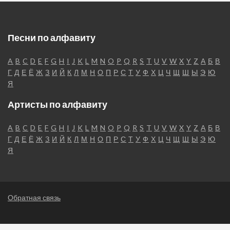
Песни по алфавиту
A
B
C
D
E
F
G
H
I
J
K
L
M
N
O
P
Q
R
S
T
U
V
W
X
Y
Z
А
Б
В
Г
Д
Е
Ё
Ж
З
И
Й
К
Л
М
Н
О
П
Р
С
Т
У
Ф
Х
Ц
Ч
Щ
Ш
Ы
Э
Ю
Я
Артисты по алфавиту
A
B
C
D
E
F
G
H
I
J
K
L
M
N
O
P
Q
R
S
T
U
V
W
X
Y
Z
А
Б
В
Г
Д
Е
Ё
Ж
З
И
Й
К
Л
М
Н
О
П
Р
С
Т
У
Ф
Х
Ц
Ч
Щ
Ш
Ы
Э
Ю
Я
Обратная связь