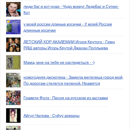
леди баг и кот нуар - Чудо вокруг ЛедиБаг и Супер-
Кот
у моей россии длиные косички - У моей России
длинные косички
ДЕТСКИЙ ХОР АКАДЕМИИ Игоря Крутого - Гимн
РДШ авторы Игорь Крутой Джахан Поллыева
Мама, мне на тебя не наглядеться - -)
новогодняя дискотека - Замела метелица город мой,
По дорогам стелется пеленой. Нравятся
Гравити Фолз - Песня на русском из заставки
Айгул Чалова - Суйуу арманы