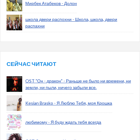
Мирбек Атабеков - Долон
школа двери распохни - Школа, школа, двери
распахни
СЕЙЧАС ЧИТАЮТ
OST "Он - дракон" - Раньше не было ни времени, ни
земли, ни пыли, ничего забыли все.
Kesian Brasko - Я Люблю Тебя, моя Крошка
любимому - Я буду ждать тебя всегда