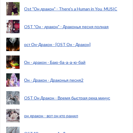
Ost "Он дракон" - There's a Human in You_MUSIC
OST "Он - дракон" - Драконья песня полная
ост Он-Дракон - [OST Он - Дракон]
Он - дракон - Баю-ба-а-а-ю-бай
Он - Дракон - Драконья песня2
OST Он Дракон - Время быстрая река минус
он дракон - вот он кто ранил