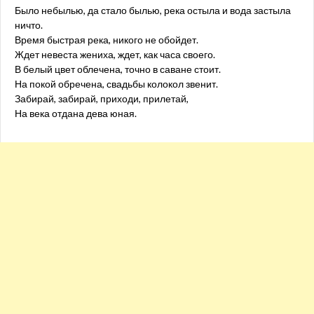
Было небылью, да стало былью, река остыла и вода застыла
ничто.
Время быстрая река, никого не обойдет.
Ждет невеста жениха, ждет, как часа своего.
В белый цвет облечена, точно в саване стоит.
На покой обречена, свадьбы колокол звенит.
Забирай, забирай, приходи, прилетай,
На века отдана дева юная.