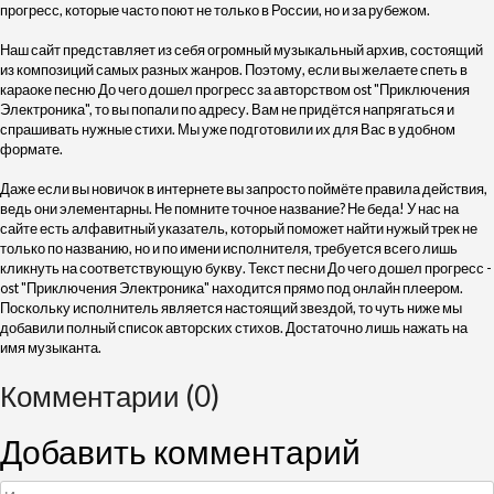
прогресс, которые часто поют не только в России, но и за рубежом.
Наш сайт представляет из себя огромный музыкальный архив, состоящий
из композиций самых разных жанров. Поэтому, если вы желаете спеть в
караоке песню До чего дошел прогресс за авторством ost "Приключения
Электроника", то вы попали по адресу. Вам не придётся напрягаться и
спрашивать нужные стихи. Мы уже подготовили их для Вас в удобном
формате.
Даже если вы новичок в интернете вы запросто поймёте правила действия,
ведь они элементарны. Не помните точное название? Не беда! У нас на
сайте есть алфавитный указатель, который поможет найти нужый трек не
только по названию, но и по имени исполнителя, требуется всего лишь
кликнуть на соответствующую букву. Текст песни До чего дошел прогресс -
ost "Приключения Электроника" находится прямо под онлайн плеером.
Поскольку исполнитель является настоящий звездой, то чуть ниже мы
добавили полный список авторских стихов. Достаточно лишь нажать на
имя музыканта.
Комментарии (0)
Добавить комментарий