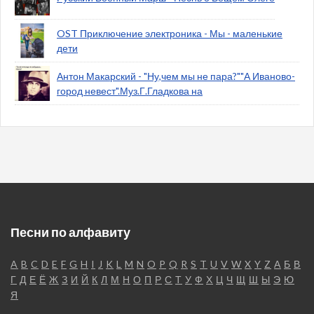
OST Приключение электроника - Мы - маленькие
дети
Антон Макарский - "Ну,чем мы не пара?""А Иваново-
город невест".Муз.Г.Гладкова на
Песни по алфавиту
A
B
C
D
E
F
G
H
I
J
K
L
M
N
O
P
Q
R
S
T
U
V
W
X
Y
Z
А
Б
В
Г
Д
Е
Ё
Ж
З
И
Й
К
Л
М
Н
О
П
Р
С
Т
У
Ф
Х
Ц
Ч
Щ
Ш
Ы
Э
Ю
Я