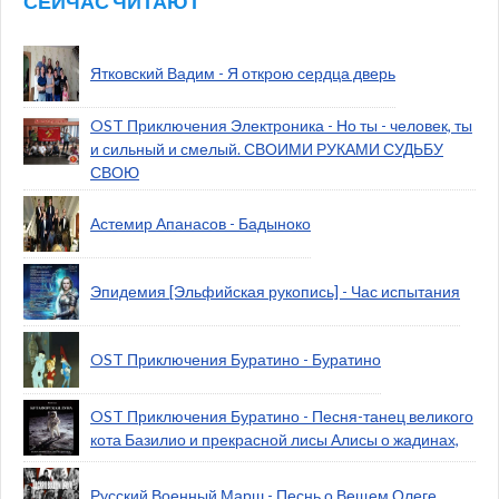
СЕЙЧАС ЧИТАЮТ
Ятковский Вадим - Я открою сердца дверь
OST Приключения Электроника - Но ты - человек, ты
и сильный и смелый. СВОИМИ РУКАМИ СУДЬБУ
СВОЮ
Астемир Апанасов - Бадыноко
Эпидемия [Эльфийская рукопись] - Час испытания
OST Приключения Буратино - Буратино
OST Приключения Буратино - Песня-танец великого
кота Базилио и прекрасной лисы Алисы о жадинах,
Русский Военный Марш - Песнь о Вещем Олеге