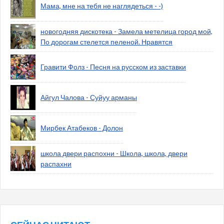
Мама, мне на тебя не наглядеться - -)
новогодняя дискотека - Замела метелица город мой,
По дорогам стелется пеленой. Нравятся
Гравити Фолз - Песня на русском из заставки
Айгул Чалова - Суйуу арманы
Мирбек Атабеков - Долон
школа двери распохни - Школа, школа, двери
распахни