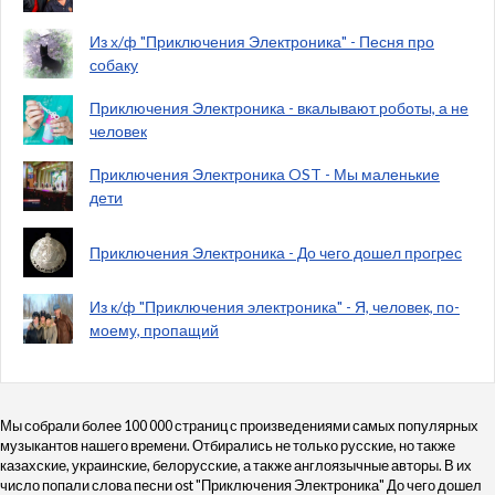
Из х/ф "Приключения Электроника" - Песня про
собаку
Приключения Электроника - вкалывают роботы, а не
человек
Приключения Электроника OST - Мы маленькие
дети
Приключения Электроника - До чего дошел прогрес
Из к/ф "Приключения электроника" - Я, человек, по-
моему, пропащий
Мы собрали более 100 000 страниц с произведениями самых популярных
музыкантов нашего времени. Отбирались не только русские, но также
казахские, украинские, белорусские, а также англоязычные авторы. В их
число попали слова песни ost "Приключения Электроника" До чего дошел