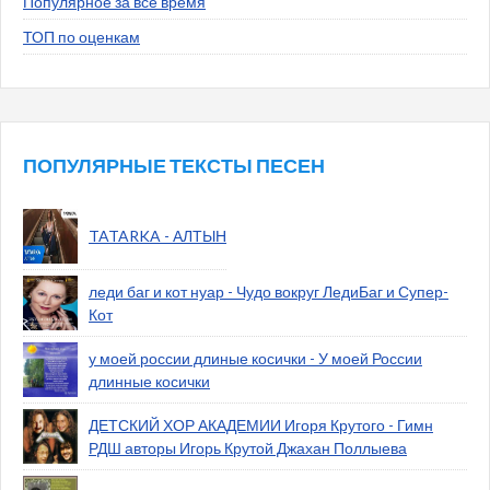
Популярное за все время
ТОП по оценкам
ПОПУЛЯРНЫЕ ТЕКСТЫ ПЕСЕН
TATARKA - АЛТЫН
леди баг и кот нуар - Чудо вокруг ЛедиБаг и Супер-
Кот
у моей россии длиные косички - У моей России
длинные косички
ДЕТСКИЙ ХОР АКАДЕМИИ Игоря Крутого - Гимн
РДШ авторы Игорь Крутой Джахан Поллыева