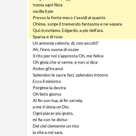
trema ogni fibra
vacilla il pie
Presso la fonte meco t'assidi al quanto
Ohime, sorge il tremendo fantasma e ne separa
Qui ricovriamo, Edgardo, a pie dell'ara.
Sparsa e di rose
Un armonia celeste, di, non ascolti?
Ah, l'inno suona di nozze
Il rito per noi s'appresta Oh, me felice
Oh gioia che si sente, e non si dice
Ardon gl'incensi
Splendon le sacre faci, splendon intorno
Ecco il ministro
Porgime la destra
Oh lieto giorno
Al fin son tua, al fin sei mia,
a me ti dona un Dio.
Ogni piacer piu grato,
mi fia con te diviso
Del ciel clemente un riso
la vita a noi sara.