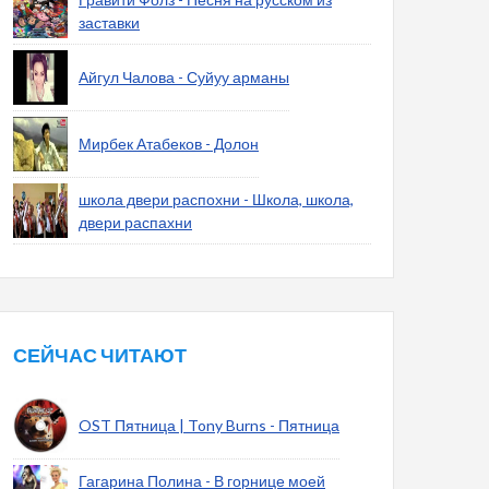
заставки
Айгул Чалова - Суйуу арманы
Мирбек Атабеков - Долон
школа двери распохни - Школа, школа,
двери распахни
СЕЙЧАС ЧИТАЮТ
OST Пятница | Tony Burns - Пятница
Гагарина Полина - В горнице моей