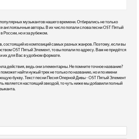
 популярных музыкантов нашего времени. Отбирались не только
кже англоязычные авторы. В их число попали слова песни OST Пятый
 России, но и за рубежом.
, состоящий из композиций самых разных жанров. Поэтому, если вы
рством OST Пятый Элемент, то вы попали по адресу. Вам не придётся
и их для Вас в удобном формате.
ила действия, ведь они элементарны. Не помните точное название?
 поможет найти нужый трек не только по названию, но и по имени
ующую букву. Текст песни Песня Оперной Дивы - OST Пятый Элемент
ль является настоящий звездой, то чуть ниже мы добавили полный
зыканта.