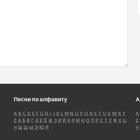
Песни по алфавиту
А
A
B
C
D
E
F
G
H
I
J
K
L
M
N
O
P
Q
R
S
T
U
V
W
X
Y
A
Z
А
Б
В
Г
Д
Е
Ё
Ж
З
И
Й
К
Л
М
Н
О
П
Р
С
Т
У
Ф
Х
Ц
Z
Ч
Щ
Ш
Ы
Э
Ю
Я
Ч