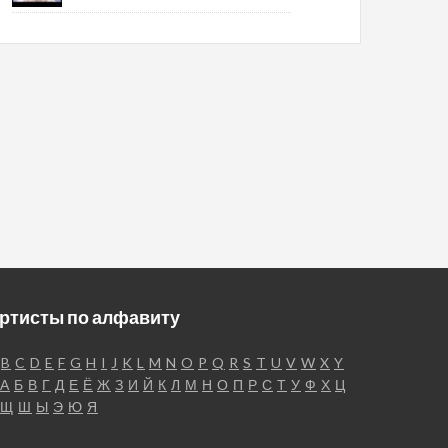
ртисты по алфавиту
B
C
D
E
F
G
H
I
J
K
L
M
N
O
P
Q
R
S
T
U
V
W
X
Y
А
Б
В
Г
Д
Е
Ё
Ж
З
И
Й
К
Л
М
Н
О
П
Р
С
Т
У
Ф
Х
Ц
Щ
Ш
Ы
Э
Ю
Я