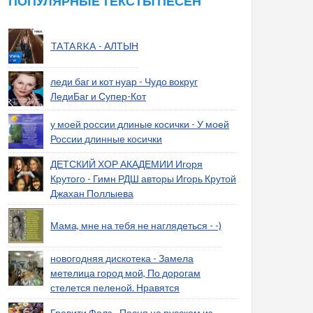
ПОПУЛЯРНЫЕ ТЕКСТЫ ПЕСЕН
TATARKA - АЛТЫН
леди баг и кот нуар - Чудо вокруг
ЛедиБаг и Супер-Кот
у моей россии длиные косички - У моей
России длинные косички
ДЕТСКИЙ ХОР АКАДЕМИИ Игоря
Крутого - Гимн РДШ авторы Игорь Крутой
Джахан Поллыева
Мама, мне на тебя не наглядеться - -)
новогодняя дискотека - Замела
метелица город мой, По дорогам
стелется пеленой. Нравятся
Гравити Фолз - Песня на русском из