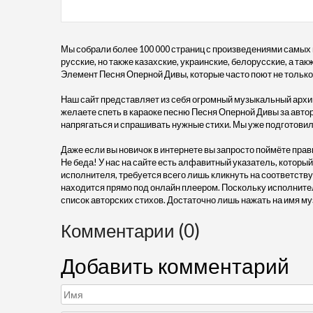
Мы собрали более 100 000 страниц с произведениями самых
русские, но также казахские, украинские, белорусские, а та
Элемент Песня Оперной Дивы, которые часто поют не только в
Наш сайт представляет из себя огромный музыкальный архив
желаете спеть в караоке песню Песня Оперной Дивы за авто
напрягаться и спрашивать нужные стихи. Мы уже подготовил
Даже если вы новичок в интернете вы запросто поймёте прав
Не беда! У нас на сайте есть алфавитный указатель, который
исполнителя, требуется всего лишь кликнуть на соответств
находится прямо под онлайн плеером. Поскольку исполните
список авторских стихов. Достаточно лишь нажать на имя му
Комментарии (0)
Добавить комментарий