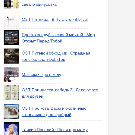
светло минусовка
OST Пятница | Biffy Clyro - Biblical
Просто следуй за своей мечтой - Мир
Открыт Перед Тобой
OST Путевой обходчик - Страшная
колыбельная Dubstep
Максим - Про школу
OST Принцесса-лебедь 2 - Делают все
для друзей
OST Про кота, Васю и охотничью
катавасию - День добрый
Таисия Повалий - Пiсня про маму