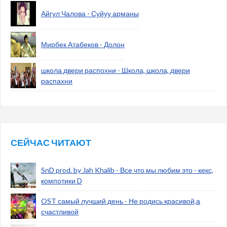
Айгул Чалова - Суйуу арманы
Мирбек Атабеков - Долон
школа двери распохни - Школа, школа, двери
распахни
СЕЙЧАС ЧИТАЮТ
SnD prod. by Jah Khalib - Все что мы любим это - кекс,
компотики D
OST самый лучший день - Не родись красивой,а
счастливой