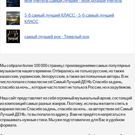
мой учитель самый лучший - Мой добрый учитель
5-б самый лучший КЛАСС - 5-б самый лучший
КЛАСС
самый лучший рок - Тяжелый рок
Мы собрали более 100 000 страниц с произведениями самых популярных
музыкантов нашего времени. Отбирались не только русские, но также
казахские, украинские, белорусские, а также англоязычные авторы. В их
число попали слова песни ost Самый Лучший ДЕНЬ Спасибо за день,
спасибо за ночь.., которые часто поют не только в России, но и за рубежом.
Наш сайт представляет из себя огромный музыкальный архив, состоящий
из композиций самых разных жанров. Поэтому, если вы желаете спеть в
караоке песню Спасибо за день, спасибо за ночь.. за авторством ost Самый
Лучший ДЕНЬ, то вы попали по адресу. Вам не придётся напрягаться и
спрашивать нужные стихи. Мы уже подготовили их для Вас в удобном
формате.