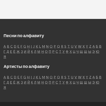
Песни по алфавиту
A
B
C
D
E
F
G
H
I
J
K
L
M
N
O
P
Q
R
S
T
U
V
W
X
Y
Z
А
Б
В
Г
Д
Е
Ё
Ж
З
И
Й
К
Л
М
Н
О
П
Р
С
Т
У
Ф
Х
Ц
Ч
Щ
Ш
Ы
Э
Ю
Я
Артисты по алфавиту
A
B
C
D
E
F
G
H
I
J
K
L
M
N
O
P
Q
R
S
T
U
V
W
X
Y
Z
А
Б
В
Г
Д
Е
Ё
Ж
З
И
Й
К
Л
М
Н
О
П
Р
С
Т
У
Ф
Х
Ц
Ч
Щ
Ш
Ы
Э
Ю
Я