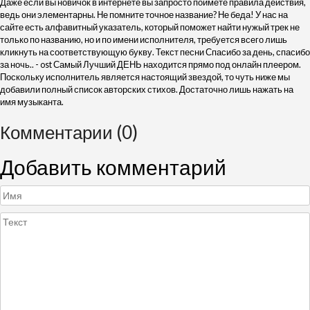
Даже если вы новичок в интернете вы запросто поймёте правила действия,
ведь они элементарны. Не помните точное название? Не беда! У нас на
сайте есть алфавитный указатель, который поможет найти нужый трек не
только по названию, но и по имени исполнителя, требуется всего лишь
кликнуть на соответствующую букву. Текст песни Спасибо за день, спасибо
за ночь.. - ost Самый Лучший ДЕНЬ находится прямо под онлайн плеером.
Поскольку исполнитель является настоящий звездой, то чуть ниже мы
добавили полный список авторских стихов. Достаточно лишь нажать на
имя музыканта.
Комментарии (0)
Добавить комментарий