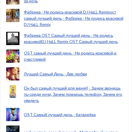
за ночь
Фабрика - Не родись красивой DJ HaLL Remixост
самый лучший день - Фабрика - Не родись красивой
DJ HaLL Remix
Фабрика OST Самый лучший день - Не родись
красивойDJ HaLL Remix OST Самый лучший день
OST самый лучший день - Не родись красивой,а
счастливой
Лучший Самый День - Две любви
Он был самый лучший для меня(( - Зачем звонишь
ты среди ночи, Зачем ломаешь телефон, Зачем его
увидеть
OST Самый лучший день - батарейка