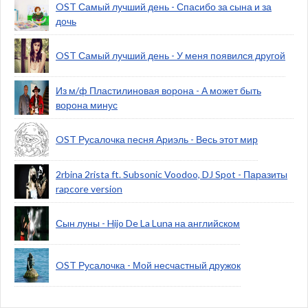
OST Самый лучший день - Спасибо за сына и за
дочь
OST Самый лучший день - У меня появился другой
Из м/ф Пластилиновая ворона - А может быть
ворона минус
OST Русалочка песня Ариэль - Весь этот мир
2rbina 2rista ft. Subsonic Voodoo, DJ Spot - Паразиты
rapcore version
Сын луны - Hijo De La Luna на английском
OST Русалочка - Мой несчастный дружок