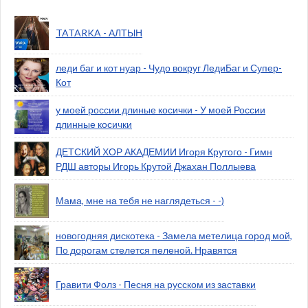
TATARKA - АЛТЫН
леди баг и кот нуар - Чудо вокруг ЛедиБаг и Супер-
Кот
у моей россии длиные косички - У моей России
длинные косички
ДЕТСКИЙ ХОР АКАДЕМИИ Игоря Крутого - Гимн
РДШ авторы Игорь Крутой Джахан Поллыева
Мама, мне на тебя не наглядеться - -)
новогодняя дискотека - Замела метелица город мой,
По дорогам стелется пеленой. Нравятся
Гравити Фолз - Песня на русском из заставки