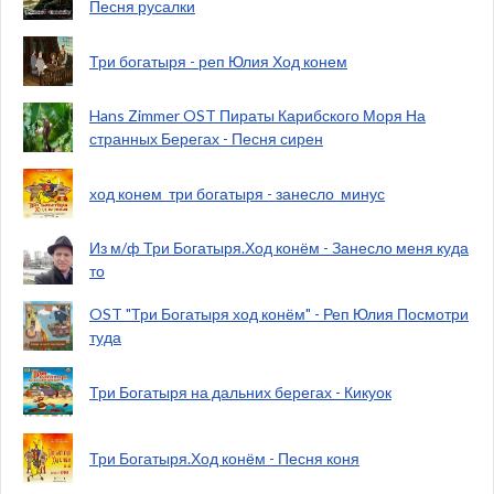
Песня русалки
Три богатыря - реп Юлия Ход конем
Hans Zimmer OST Пираты Карибского Моря На
странных Берегах - Песня сирен
ход конем_три богатыря - занесло_минус
Из м/ф Три Богатыря.Ход конём - Занесло меня куда
то
OST "Три Богатыря ход конём" - Реп Юлия Посмотри
туда
Три Богатыря на дальних берегах - Кикуок
Три Богатыря.Ход конём - Песня коня