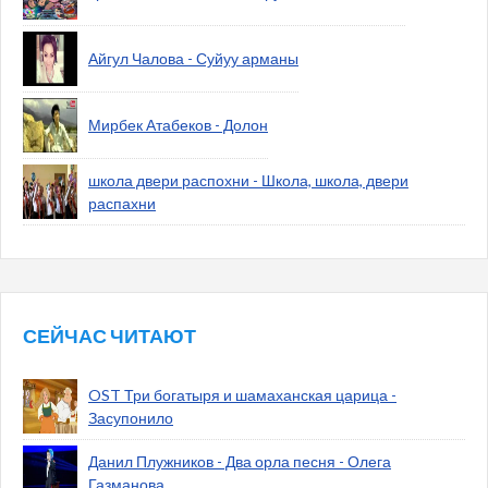
Айгул Чалова - Суйуу арманы
Мирбек Атабеков - Долон
школа двери распохни - Школа, школа, двери
распахни
СЕЙЧАС ЧИТАЮТ
OST Три богатыря и шамаханская царица -
Засупонило
Данил Плужников - Два орла песня - Олега
Газманова