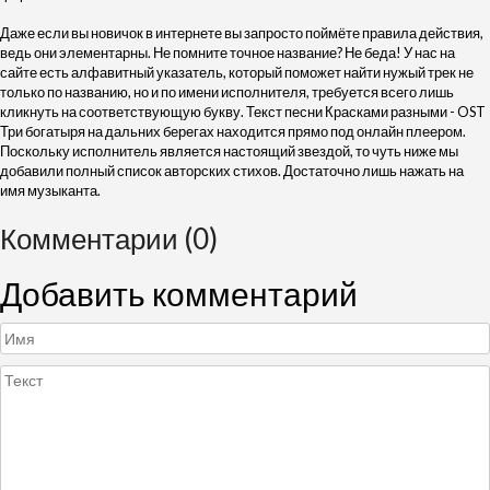
Даже если вы новичок в интернете вы запросто поймёте правила действия,
ведь они элементарны. Не помните точное название? Не беда! У нас на
сайте есть алфавитный указатель, который поможет найти нужый трек не
только по названию, но и по имени исполнителя, требуется всего лишь
кликнуть на соответствующую букву. Текст песни Красками разными - OST
Три богатыря на дальних берегах находится прямо под онлайн плеером.
Поскольку исполнитель является настоящий звездой, то чуть ниже мы
добавили полный список авторских стихов. Достаточно лишь нажать на
имя музыканта.
Комментарии (0)
Добавить комментарий