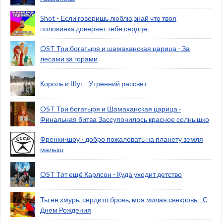
Shot - Если говоришь люблю,знай что твоя
половинка доверяет тебе сердце.
OST Три богатыря и шамаханская царица - За
лесами за горами
Король и Шут - Утренний рассвет
OST Три богатыря и Шамаханская царица -
Финальная битва Зассупонилось красное солнышко
Френки-шоу - добро пожаловать на планету земля
малыш
OST Тот ещё Карлсон - Куда уходит детство
Ты не хмурь, сердито бровь, моя милая свекровь - С
Днем Рождения