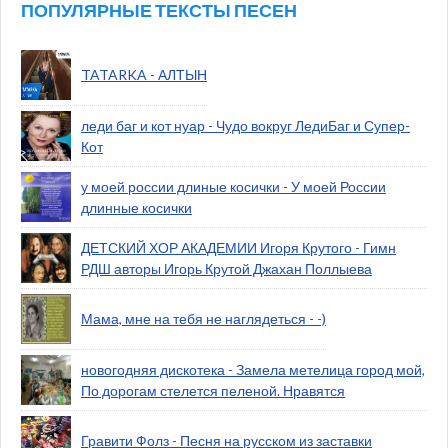
ПОПУЛЯРНЫЕ ТЕКСТЫ ПЕСЕН
TATARKA - АЛТЫН
леди баг и кот нуар - Чудо вокруг ЛедиБаг и Супер-
Кот
у моей россии длиные косички - У моей России
длинные косички
ДЕТСКИЙ ХОР АКАДЕМИИ Игоря Крутого - Гимн
РДШ авторы Игорь Крутой Джахан Поллыева
Мама, мне на тебя не наглядеться - -)
новогодняя дискотека - Замела метелица город мой,
По дорогам стелется пеленой. Нравятся
Гравити Фолз - Песня на русском из заставки