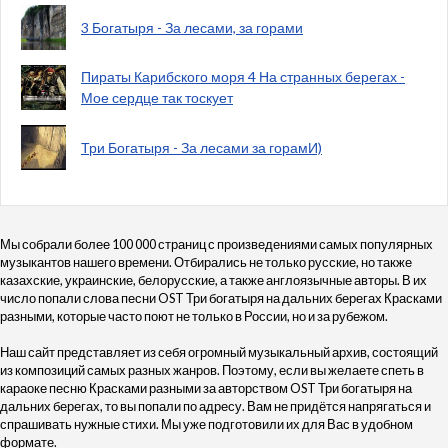
3 Богатыря - За лесами, за горами
Пираты Карибского моря 4 На странных берегах -
Мое сердце так тоскует
Три Богатыря - За лесами за горамИ)
Мы собрали более 100 000 страниц с произведениями самых популярных
музыкантов нашего времени. Отбирались не только русские, но также
казахские, украинские, белорусские, а также англоязычные авторы. В их
число попали слова песни OST Три богатыря на дальних берегах Красками
разными, которые часто поют не только в России, но и за рубежом.
Наш сайт представляет из себя огромный музыкальный архив, состоящий
из композиций самых разных жанров. Поэтому, если вы желаете спеть в
караоке песню Красками разными за авторством OST Три богатыря на
дальних берегах, то вы попали по адресу. Вам не придётся напрягаться и
спрашивать нужные стихи. Мы уже подготовили их для Вас в удобном
формате.