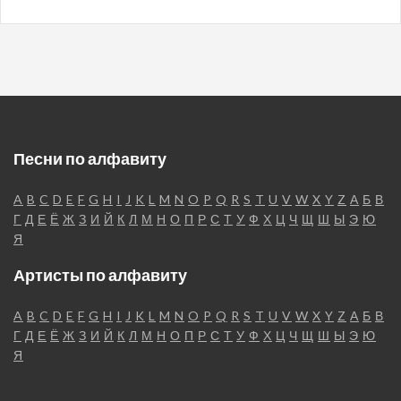
Песни по алфавиту
A
B
C
D
E
F
G
H
I
J
K
L
M
N
O
P
Q
R
S
T
U
V
W
X
Y
Z
А
Б
В
Г
Д
Е
Ё
Ж
З
И
Й
К
Л
М
Н
О
П
Р
С
Т
У
Ф
Х
Ц
Ч
Щ
Ш
Ы
Э
Ю
Я
Артисты по алфавиту
A
B
C
D
E
F
G
H
I
J
K
L
M
N
O
P
Q
R
S
T
U
V
W
X
Y
Z
А
Б
В
Г
Д
Е
Ё
Ж
З
И
Й
К
Л
М
Н
О
П
Р
С
Т
У
Ф
Х
Ц
Ч
Щ
Ш
Ы
Э
Ю
Я