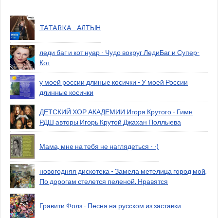
TATARKA - АЛТЫН
леди баг и кот нуар - Чудо вокруг ЛедиБаг и Супер-
Кот
у моей россии длиные косички - У моей России
длинные косички
ДЕТСКИЙ ХОР АКАДЕМИИ Игоря Крутого - Гимн
РДШ авторы Игорь Крутой Джахан Поллыева
Мама, мне на тебя не наглядеться - -)
новогодняя дискотека - Замела метелица город мой,
По дорогам стелется пеленой. Нравятся
Гравити Фолз - Песня на русском из заставки