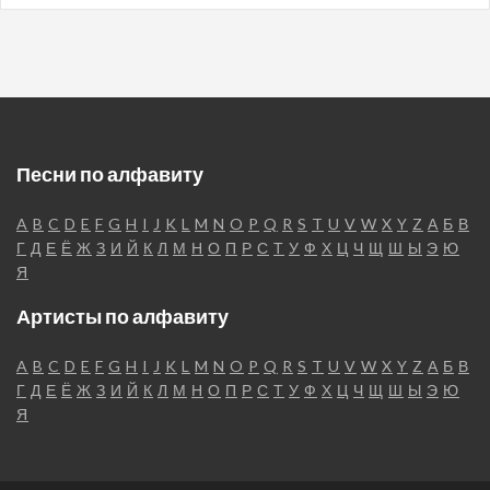
Песни по алфавиту
A
B
C
D
E
F
G
H
I
J
K
L
M
N
O
P
Q
R
S
T
U
V
W
X
Y
Z
А
Б
В
Г
Д
Е
Ё
Ж
З
И
Й
К
Л
М
Н
О
П
Р
С
Т
У
Ф
Х
Ц
Ч
Щ
Ш
Ы
Э
Ю
Я
Артисты по алфавиту
A
B
C
D
E
F
G
H
I
J
K
L
M
N
O
P
Q
R
S
T
U
V
W
X
Y
Z
А
Б
В
Г
Д
Е
Ё
Ж
З
И
Й
К
Л
М
Н
О
П
Р
С
Т
У
Ф
Х
Ц
Ч
Щ
Ш
Ы
Э
Ю
Я