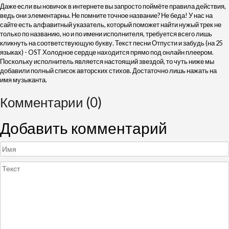
Даже если вы новичок в интернете вы запросто поймёте правила действия,
ведь они элементарны. Не помните точное название? Не беда! У нас на
сайте есть алфавитный указатель, который поможет найти нужый трек не
только по названию, но и по имени исполнителя, требуется всего лишь
кликнуть на соответствующую букву. Текст песни Отпусти и забудь (на 25
языках) - OST Холодное сердце находится прямо под онлайн плеером.
Поскольку исполнитель является настоящий звездой, то чуть ниже мы
добавили полный список авторских стихов. Достаточно лишь нажать на
имя музыканта.
Комментарии (0)
Добавить комментарий