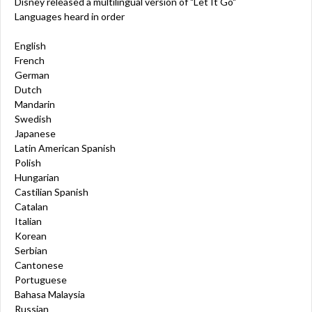
Disney released a multilingual version of "Let It Go"
Languages heard in order
English
French
German
Dutch
Mandarin
Swedish
Japanese
Latin American Spanish
Polish
Hungarian
Castilian Spanish
Catalan
Italian
Korean
Serbian
Cantonese
Portuguese
Bahasa Malaysia
Russian