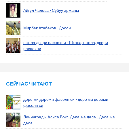
Айгул Чалова - Суйуу арманы
Мирбек Атабеков - Долон
школа двери распохни - Школа, школа, двери
распахни
СЕЙЧАС ЧИТАЮТ
доре ми дореми фасоля си - доре ми дореми
фасоля си
Ленинград и Алиса Вокс-Дала, не дала - Дала, не
дала