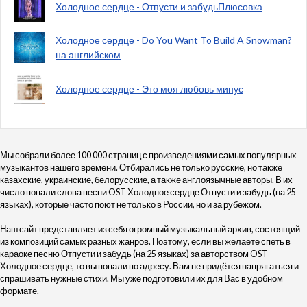
Холодное сердце - Отпусти и забудьПлюсовка
Холодное сердце - Do You Want To Build A Snowman?
на английском
Холодное сердце - Это моя любовь минус
Мы собрали более 100 000 страниц с произведениями самых популярных
музыкантов нашего времени. Отбирались не только русские, но также
казахские, украинские, белорусские, а также англоязычные авторы. В их
число попали слова песни OST Холодное сердце Отпусти и забудь (на 25
языках), которые часто поют не только в России, но и за рубежом.
Наш сайт представляет из себя огромный музыкальный архив, состоящий
из композиций самых разных жанров. Поэтому, если вы желаете спеть в
караоке песню Отпусти и забудь (на 25 языках) за авторством OST
Холодное сердце, то вы попали по адресу. Вам не придётся напрягаться и
спрашивать нужные стихи. Мы уже подготовили их для Вас в удобном
формате.