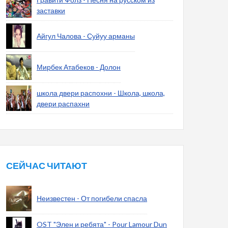
заставки
Айгул Чалова - Суйуу арманы
Мирбек Атабеков - Долон
школа двери распохни - Школа, школа,
двери распахни
СЕЙЧАС ЧИТАЮТ
Неизвестен - От погибели спасла
OST "Элен и ребята" - Pour Lamour Dun