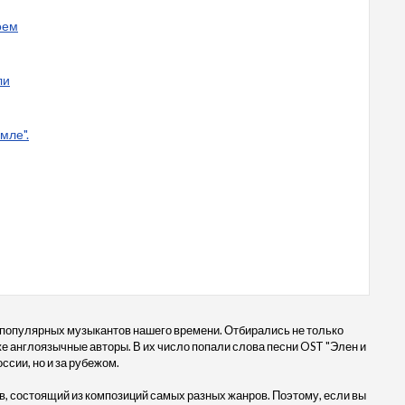
оем
ли
мле".
 популярных музыкантов нашего времени. Отбирались не только
кже англоязычные авторы. В их число попали слова песни OST "Элен и
оссии, но и за рубежом.
, состоящий из композиций самых разных жанров. Поэтому, если вы