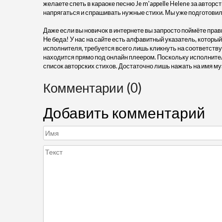
желаете спеть в караоке песню Je m'appelle Helene за авторс
напрягаться и спрашивать нужные стихи. Мы уже подготовил
Даже если вы новичок в интернете вы запросто поймёте прав
Не беда! У нас на сайте есть алфавитный указатель, который
исполнителя, требуется всего лишь кликнуть на соответствую
находится прямо под онлайн плеером. Поскольку исполните
список авторских стихов. Достаточно лишь нажать на имя му
Комментарии (0)
Добавить комментарий