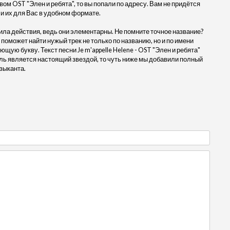
твом OST "Элен и ребята", то вы попали по адресу. Вам не придётся
и их для Вас в удобном формате.
ила действия, ведь они элементарны. Не помните точное название?
 поможет найти нужый трек не только по названию, но и по имени
щую букву. Текст песни Je m'appelle Helene - OST "Элен и ребята"
ль является настоящий звездой, то чуть ниже мы добавили полный
зыканта.