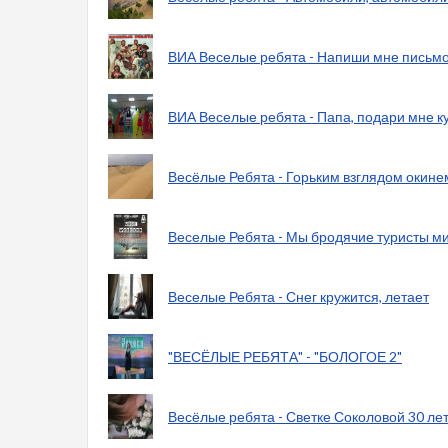
ВИА Веселые ребята - Напиши мне письм
ВИА Веселые ребята - Папа, подари мне к
Весёлые Ребята - Горьким взглядом окин
Веселые Ребята - Мы бродячие туристы м
Веселые Ребята - Снег кружится, летает
"ВЕСЁЛЫЕ РЕБЯТА" - "БОЛОГОЕ 2"
Весёлые ребята - Светке Соколовой 30 ле