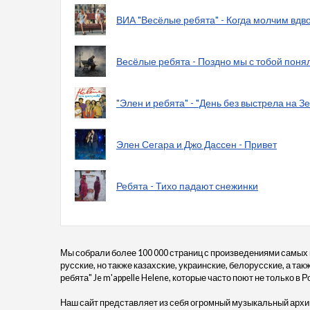
ВИА "Весёлые ребята" - Когда молчим вдв
Весёлые ребята - Поздно мы с тобой поня
"Элен и ребята" - "День без выстрела на Зе
Элен Сегара и Джо Дассен - Привет
Ребята - Тихо падают снежинки
Мы собрали более 100 000 страниц с произведениями самых
русские, но также казахские, украинские, белорусские, а та
ребята" Je m'appelle Helene, которые часто поют не только в Р
Наш сайт представляет из себя огромный музыкальный архив