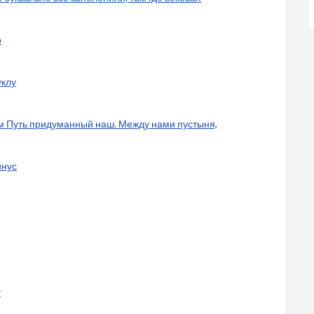
о
уклу
ем Путь придуманный наш. Между нами пустыня,
инус
т