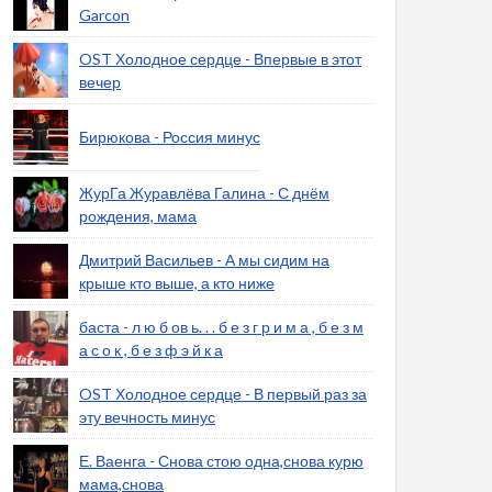
Garcon
OST Холодное сердце - Впервые в этот
вечер
Бирюкова - Россия минус
ЖурГа Журавлёва Галина - С днём
рождения, мама
Дмитрий Васильев - А мы сидим на
крыше кто выше, а кто ниже
баста - л ю б ов ь. . . б е з г р и м а , б е з м
а с о к , б е з ф э й к а
OST Холодное сердце - В первый раз за
эту вечность минус
Е. Ваенга - Снова стою одна,снова курю
мама,снова