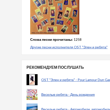
Слова песни прочитаны:
1258
Другие песни исполнителя OST "Элен и ребята"
РЕКОМЕНДУЕМ ПОСЛУШАТЬ
OST "Элен и ребята" - Pour Lamour Dun Ga
Веселые ребята - День рождения
Веселые ребята - Автомобили, автомобили 