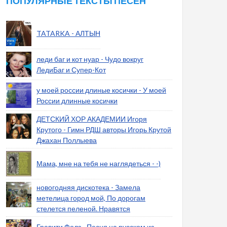
ПОПУЛЯРНЫЕ ТЕКСТЫ ПЕСЕН
TATARKA - АЛТЫН
леди баг и кот нуар - Чудо вокруг
ЛедиБаг и Супер-Кот
у моей россии длиные косички - У моей
России длинные косички
ДЕТСКИЙ ХОР АКАДЕМИИ Игоря
Крутого - Гимн РДШ авторы Игорь Крутой
Джахан Поллыева
Мама, мне на тебя не наглядеться - -)
новогодняя дискотека - Замела
метелица город мой, По дорогам
стелется пеленой. Нравятся
Гравити Фолз - Песня на русском из