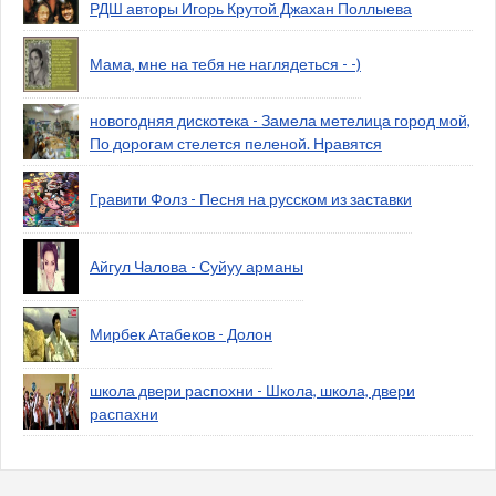
РДШ авторы Игорь Крутой Джахан Поллыева
Мама, мне на тебя не наглядеться - -)
новогодняя дискотека - Замела метелица город мой,
По дорогам стелется пеленой. Нравятся
Гравити Фолз - Песня на русском из заставки
Айгул Чалова - Суйуу арманы
Мирбек Атабеков - Долон
школа двери распохни - Школа, школа, двери
распахни