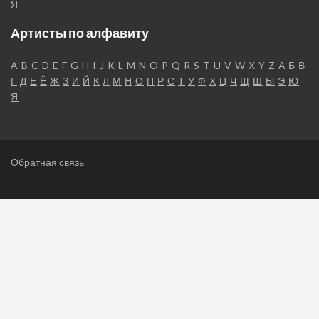
Я
Артисты по алфавиту
A
B
C
D
E
F
G
H
I
J
K
L
M
N
O
P
Q
R
S
T
U
V
W
X
Y
Z
А
Б
В
Г
Д
Е
Ё
Ж
З
И
Й
К
Л
М
Н
О
П
Р
С
Т
У
Ф
Х
Ц
Ч
Щ
Ш
Ы
Э
Ю
Я
Обратная связь