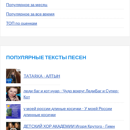
Популярное за месяц
Популярное за все время
ТОП по оценкам
ПОПУЛЯРНЫЕ ТЕКСТЫ ПЕСЕН
TATARKA - АЛТЫН
леди баг и кот нуар - Чудо вокруг ЛедиБаг и Супер-
Кот
у моей россии длиные косички - У моей России
длинные косички
ДЕТСКИЙ ХОР АКАДЕМИИ Игоря Крутого - Гимн