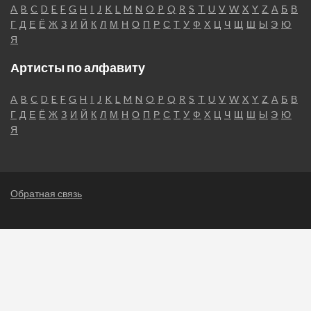
A
B
C
D
E
F
G
H
I
J
K
L
M
N
O
P
Q
R
S
T
U
V
W
X
Y
Z
А
Б
В
Г
Д
Е
Ё
Ж
З
И
Й
К
Л
М
Н
О
П
Р
С
Т
У
Ф
Х
Ц
Ч
Щ
Ш
Ы
Э
Ю
Я
Артисты по алфавиту
A
B
C
D
E
F
G
H
I
J
K
L
M
N
O
P
Q
R
S
T
U
V
W
X
Y
Z
А
Б
В
Г
Д
Е
Ё
Ж
З
И
Й
К
Л
М
Н
О
П
Р
С
Т
У
Ф
Х
Ц
Ч
Щ
Ш
Ы
Э
Ю
Я
Обратная связь