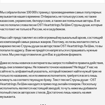
Мы собрали более 100 000 страниц с произведениями самых популярных
музыкантов нашего времени. Отбирались не только русские, но также
казахские, украинские, белорусские, а также англоязычные авторы. В их
число попали слова песни OST Heartstrings Ли Шин Струны души, которые
часто поют не только в России, но и за рубежом.
Наш сайт представляет из себя огромный музыкальный архив, состоящий
из композиций самых разных жанров. Поэтому, если вы желаете спеть в
караоке песню Струны души за авторством OST Heartstrings Ли Шин, то вы
попали по адресу. Вам не придётся напрягаться и спрашивать нужные
стихи. Мы уже подготовили их для Вас в удобном формате.
Даже если вы новичок в интернете вы запросто поймёте правила действия,
ведь они элементарны. Не помните точное название? Не беда! У нас на
сайте есть алфавитный указатель, который поможет найти нужый трек не
только по названию, но и по имени исполнителя, требуется всего лишь
кликнуть на соответствующую букву. Текст песни Струны души - OST
Heartstrings Ли Шин находится прямо под онлайн плеером. Поскольку
исполнитель является настоящий звездой, то чуть ниже мы добавили
полный список авторских стихов. Достаточно лишь нажать на имя
музыканта.