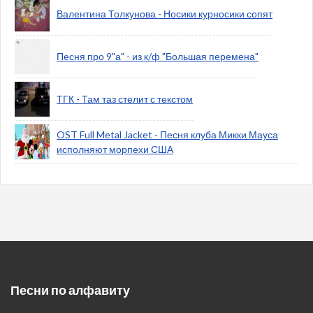
Валентина Толкунова - Носики курносики сопят
Песня про 9"а" - из к/ф "Большая перемена"
ТГК - Там таз стелит с текстом
OST Full Metal Jacket - Песня клуба Микки Мауса
исполняют морпехи США
Песни по алфавиту