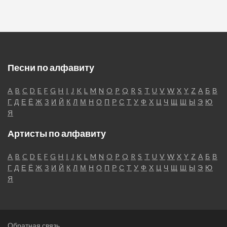
Песни по алфавиту
A
B
C
D
E
F
G
H
I
J
K
L
M
N
O
P
Q
R
S
T
U
V
W
X
Y
Z
А
Б
В
Г
Д
Е
Ё
Ж
З
И
Й
К
Л
М
Н
О
П
Р
С
Т
У
Ф
Х
Ц
Ч
Щ
Ш
Ы
Э
Ю
Я
Артисты по алфавиту
A
B
C
D
E
F
G
H
I
J
K
L
M
N
O
P
Q
R
S
T
U
V
W
X
Y
Z
А
Б
В
Г
Д
Е
Ё
Ж
З
И
Й
К
Л
М
Н
О
П
Р
С
Т
У
Ф
Х
Ц
Ч
Щ
Ш
Ы
Э
Ю
Я
Обратная связь