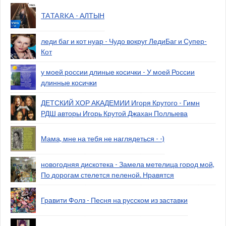
TATARKA - АЛТЫН
леди баг и кот нуар - Чудо вокруг ЛедиБаг и Супер-
Кот
у моей россии длиные косички - У моей России
длинные косички
ДЕТСКИЙ ХОР АКАДЕМИИ Игоря Крутого - Гимн
РДШ авторы Игорь Крутой Джахан Поллыева
Мама, мне на тебя не наглядеться - -)
новогодняя дискотека - Замела метелица город мой,
По дорогам стелется пеленой. Нравятся
Гравити Фолз - Песня на русском из заставки