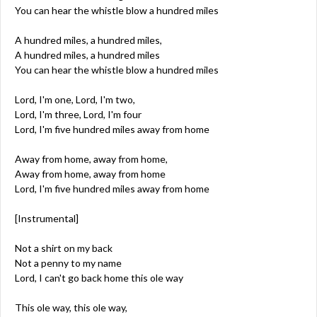
You can hear the whistle blow a hundred miles
A hundred miles, a hundred miles,
A hundred miles, a hundred miles
You can hear the whistle blow a hundred miles
Lord, I'm one, Lord, I'm two,
Lord, I'm three, Lord, I'm four
Lord, I'm five hundred miles away from home
Away from home, away from home,
Away from home, away from home
Lord, I'm five hundred miles away from home
[Instrumental]
Not a shirt on my back
Not a penny to my name
Lord, I can't go back home this ole way
This ole way, this ole way,