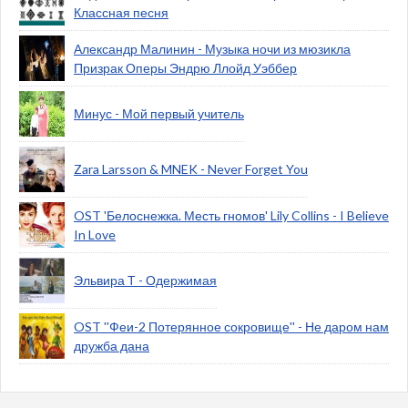
Классная песня
Александр Малинин - Музыка ночи из мюзикла
Призрак Оперы Эндрю Ллойд Уэббер
Минус - Мой первый учитель
Zara Larsson & MNEK - Never Forget You
OST 'Белоснежка. Месть гномов' Lily Collins - I Believe
In Love
Эльвира Т - Одержимая
OST ''Феи-2 Потерянное сокровище'' - Не даром нам
дружба дана