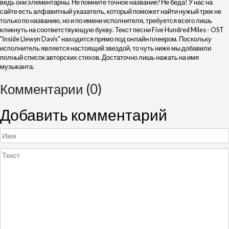
ведь они элементарны. Не помните точное название? Не беда! У нас на
сайте есть алфавитный указатель, который поможет найти нужый трек не
только по названию, но и по имени исполнителя, требуется всего лишь
кликнуть на соответствующую букву. Текст песни Five Hundred Miles - OST
"Inside Llewyn Davis" находится прямо под онлайн плеером. Поскольку
исполнитель является настоящий звездой, то чуть ниже мы добавили
полный список авторских стихов. Достаточно лишь нажать на имя
музыканта.
Комментарии (0)
Добавить комментарий