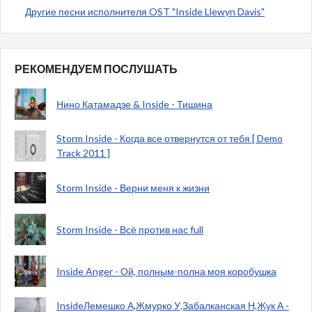
Другие песни исполнителя OST "Inside Llewyn Davis"
РЕКОМЕНДУЕМ ПОСЛУШАТЬ
Нино Катамадзе & Inside - Тишина
Storm Inside - Когда все отвернутся от тебя [ Demo
Track 2011 ]
Storm Inside - Верни меня к жизни
Storm Inside - Всё против нас full
Inside Anger - Ой, полным-полна моя коробушка
InsideЛемешко А,Жмурко У,Забалканская Н,Жук А -