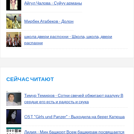
Айгул Чалова - Суйуу арманы
Мирбек Атабеков - Долон
школа двери распохни - Школа, школа, двери
распахни
СЕЙЧАС ЧИТАЮТ
Тимур Темиров - Сотни свечей обжигают разлуку В
сердце его есть и радость и скука
OST "Girls und Panzer" - Выходила на берег Катюша
Лидия - Мин башкорт Всем башкирам посвящается