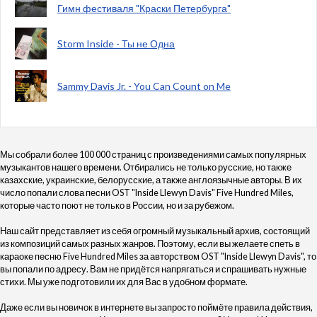
Гимн фестиваля "Краски Петербурга"
Storm Inside - Ты не Одна
Sammy Davis Jr. - You Can Count on Me
Мы собрали более 100 000 страниц с произведениями самых популярных
музыкантов нашего времени. Отбирались не только русские, но также
казахские, украинские, белорусские, а также англоязычные авторы. В их
число попали слова песни OST "Inside Llewyn Davis" Five Hundred Miles,
которые часто поют не только в России, но и за рубежом.
Наш сайт представляет из себя огромный музыкальный архив, состоящий
из композиций самых разных жанров. Поэтому, если вы желаете спеть в
караоке песню Five Hundred Miles за авторством OST "Inside Llewyn Davis", то
вы попали по адресу. Вам не придётся напрягаться и спрашивать нужные
стихи. Мы уже подготовили их для Вас в удобном формате.
Даже если вы новичок в интернете вы запросто поймёте правила действия,