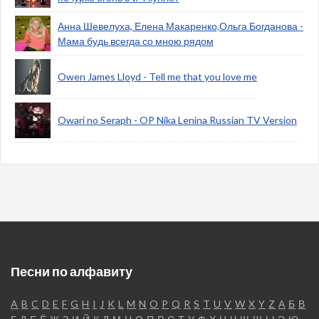
Анна Шевелуха, Елена Макаренко,Ольга Богданова -
Мама будь всегда со мною рядом
Owen James Lloyd - Tell me that you love me
Owari no Seraph - OP Nika Lenina Russian TV Version
Песни по алфавиту
A
B
C
D
E
F
G
H
I
J
K
L
M
N
O
P
Q
R
S
T
U
V
W
X
Y
Z
А
Б
В