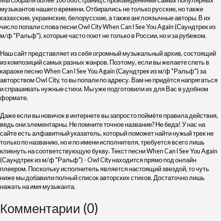
Мы собрали более 100 000 страниц с произведениями самых популярных
музыкантов нашего времени. Отбирались не только русские, но также
казахские, украинские, белорусские, а также англоязычные авторы. В их
число попали слова песни Owl City When Can I See You Again (Саундтрек из
м/ф "Ральф"), которые часто поют не только в России, но и за рубежом.
Наш сайт представляет из себя огромный музыкальный архив, состоящий
из композиций самых разных жанров. Поэтому, если вы желаете спеть в
караоке песню When Can I See You Again (Саундтрек из м/ф "Ральф") за
авторством Owl City, то вы попали по адресу. Вам не придётся напрягаться
и спрашивать нужные стихи. Мы уже подготовили их для Вас в удобном
формате.
Даже если вы новичок в интернете вы запросто поймёте правила действия,
ведь они элементарны. Не помните точное название? Не беда! У нас на
сайте есть алфавитный указатель, который поможет найти нужый трек не
только по названию, но и по имени исполнителя, требуется всего лишь
кликнуть на соответствующую букву. Текст песни When Can I See You Again
(Саундтрек из м/ф "Ральф") - Owl City находится прямо под онлайн
плеером. Поскольку исполнитель является настоящий звездой, то чуть
ниже мы добавили полный список авторских стихов. Достаточно лишь
нажать на имя музыканта.
Комментарии (0)