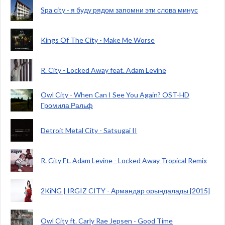
Spa city - я буду рядом запомни эти слова минус
Kings Of The City - Make Me Worse
R. City - Locked Away feat. Adam Levine
Owl City - When Can I See You Again? OST-HD
Громила Ральф
Detroit Metal City - Satsugai II
R. City Ft. Adam Levine - Locked Away Tropical Remix
2KiNG | IRGIZ CITY - Армандар орындалады [2015]
Owl City ft. Carly Rae Jepsen - Good Time