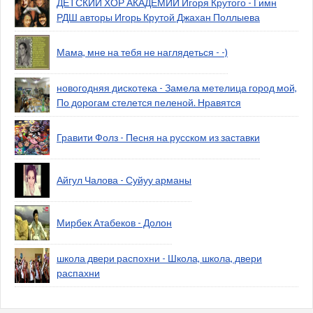
ДЕТСКИЙ ХОР АКАДЕМИИ Игоря Крутого - Гимн
РДШ авторы Игорь Крутой Джахан Поллыева
Мама, мне на тебя не наглядеться - -)
новогодняя дискотека - Замела метелица город мой,
По дорогам стелется пеленой. Нравятся
Гравити Фолз - Песня на русском из заставки
Айгул Чалова - Суйуу арманы
Мирбек Атабеков - Долон
школа двери распохни - Школа, школа, двери
распахни