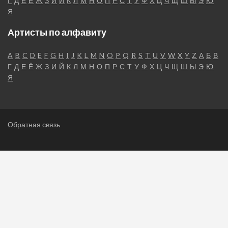
Г
Д
Е
Ё
Ж
З
И
Й
К
Л
М
Н
О
П
Р
С
Т
У
Ф
Х
Ц
Ч
Щ
Ш
Ы
Э
Ю
Я
Артисты по алфавиту
A
B
C
D
E
F
G
H
I
J
K
L
M
N
O
P
Q
R
S
T
U
V
W
X
Y
Z
А
Б
В
Г
Д
Е
Ё
Ж
З
И
Й
К
Л
М
Н
О
П
Р
С
Т
У
Ф
Х
Ц
Ч
Щ
Ш
Ы
Э
Ю
Я
Обратная связь