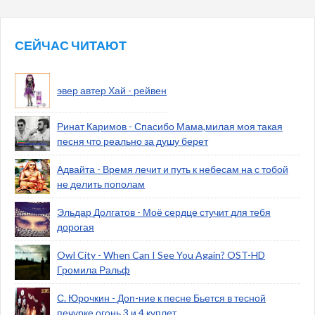
СЕЙЧАС ЧИТАЮТ
эвер автер Хай - рейвен
Ринат Каримов - Спасибо Мама,милая моя такая
песня что реально за душу берет
Адвайта - Время лечит и путь к небесам на с тобой
не делить пополам
Эльдар Долгатов - Моё сердце стучит для тебя
дорогая
Owl City - When Can I See You Again? OST-HD
Громила Ральф
С. Юрочкин - Доп-ние к песне Бьется в тесной
печурке огонь 3 и 4 куплет