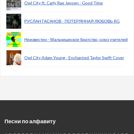
Owl City ft. Carly Rae Jepsen - Good Time
РУСЛАН ГАСАНОВ - ПОТЕРЯННАЯ ЛЮБОВЬ RG
Неизвестен - Мальчишеское братство, союз учителей
Owl City Adam Young - Enchanted Taylor Swift Cover
Песни по алфавиту