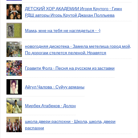
ДЕТСКИЙ ХОР АКАДЕМИИ Игоря Крутого - Гимн
РДШ авторы Игорь Крутой Джахан Поллыева
Мама, мне на тебя не наглядеться - -)
новогодняя дискотека - Замела метелица город мой,
По дорогам стелется пеленой. Нравятся
Гравити Фолз - Песня на русском из заставки
Айгул Чалова - Суйуу арманы
Мирбек Атабеков - Долон
школа двери распохни - Школа, школа, двери
распахни