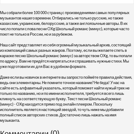
Мы собрали более 100 000 страниц с произведениями самых популярных
музыкантов нашего времени. Отбирались не только русские, но также
казахские, украинские, белорусские, а также англоязычные авторы. В их
число попали слова песни OXg Школьный романс (минус), которые часто
поют не только в России, но и за рубежом.
Наш сайт представляет из себя огромный музыкальный архив, состоящий
из композиций самых разных жанров. Поэтому, если вы желаете спеть в
караоке песню Школьный романс (минус) за авторством OXg, то вы попали
по адресу. Вам не придётся напрягаться и спрашивать нужные стихи. Мы
уже подготовили их для Вас в удобном формате.
Даже если вы новичок в интернете вы запросто поймёте правила действия,
ведь они элементарны. Не помните точное название? Не беда! У нас на
сайте есть алфавитный указатель, который поможет найти нужый трек не
только по названию, но и по имени исполнителя, требуется всего лишь
кликнуть на соответствующую букву. Текст песни Школьный романс
(минус) - OXg находится прямо под онлайн плеером. Поскольку
исполнитель является настоящий звездой, то чуть ниже мы добавили
полный список авторских стихов. Достаточно лишь нажать на имя
музыканта.
Комментарии (0)