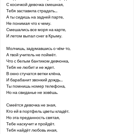
С косичкой девочка смешная,
Тебя заставила страдать...
А ты сидишь на задней парте,
Не понимая что к чему.
Смешались все моря на карте,
И летом выпал снег в Крыму.
Молчишь, задумавшись о чём-то,
А твой учитель не поймёт.
Что с белым бантиком девчонка,
Тебя не любит и не ждет.
В окно стучатся ветки клёна,
И барабанит звонкий дождь...
Ты помнишь номер телефона,
Но на свиданье не зовёшь.
Смеётся девочка не зная,
Кто ей в портфель цветы кладёт.
Но эта преданность святая,
Тебе наскучит и пройдёт.
Тебя найдёт любовь иная,