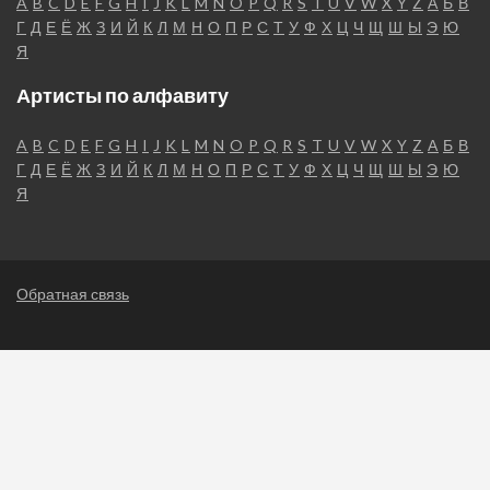
A
B
C
D
E
F
G
H
I
J
K
L
M
N
O
P
Q
R
S
T
U
V
W
X
Y
Z
А
Б
В
Г
Д
Е
Ё
Ж
З
И
Й
К
Л
М
Н
О
П
Р
С
Т
У
Ф
Х
Ц
Ч
Щ
Ш
Ы
Э
Ю
Я
Артисты по алфавиту
A
B
C
D
E
F
G
H
I
J
K
L
M
N
O
P
Q
R
S
T
U
V
W
X
Y
Z
А
Б
В
Г
Д
Е
Ё
Ж
З
И
Й
К
Л
М
Н
О
П
Р
С
Т
У
Ф
Х
Ц
Ч
Щ
Ш
Ы
Э
Ю
Я
Обратная связь