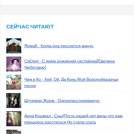
СЕЙЧАС ЧИТАЮТ
ЯрмаК - Когда она проснется минус
OxDem - С днём рождения сестрёнка[Евелина
Чюботарю]
Чиж и Ко - Хей, Ой, Да Конь Мой Воронойказачьи
песни
Штурман Жорж - Одноклассникиминус
Анна Кошмал - Сны(Пусть нашей нет вины что нам
пришлось расстаться Но стала спать