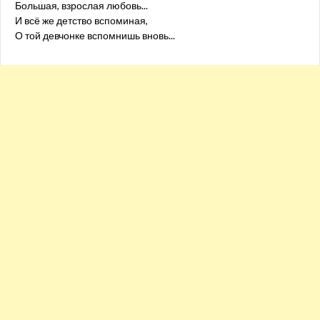
Большая, взрослая любовь...
И всё же детство вспоминая,
О той девчонке вспомнишь вновь...