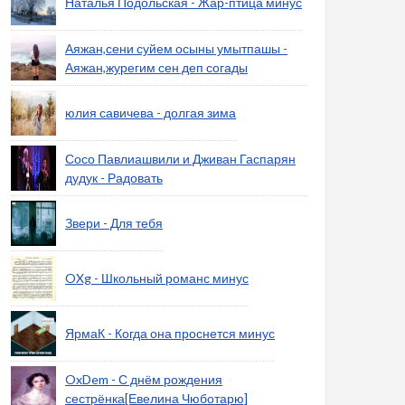
Наталья Подольская - Жар-птица минус
Аяжан,сени суйем осыны умытпашы -
Аяжан,журегим сен деп согады
юлия савичева - долгая зима
Сосо Павлиашвили и Дживан Гаспарян
дудук - Радовать
Звери - Для тебя
OXg - Школьный романс минус
ЯрмаК - Когда она проснется минус
OxDem - С днём рождения
сестрёнка[Евелина Чюботарю]