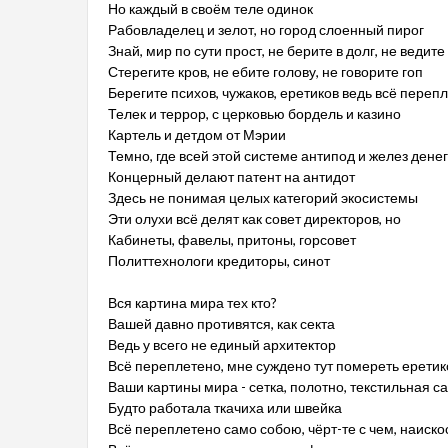
Но каждый в своём теле одинок
Рабовладелец и зелот, но город слоенный пирог
Знай, мир по сути прост, не берите в долг, не ведите
Стерегите кров, не ебите голову, не говорите гоп
Берегите психов, чужаков, еретиков ведь всё переп
Телек и террор, с церковью бордель и казино
Картель и детдом от Мэрии
Темно, где всей этой системе антипод и желез дене
Концерный делают патент на антидот
Здесь не понимая целых категорий экосистемы
Эти олухи всё делят как совет директоров, но
Кабинеты, фавелы, притоны, горсовет
Политтехнологи кредиторы, синот
Вся картина мира тех кто?
Вашей давно противятся, как секта
Ведь у всего не единый архитектор
Всё переплетено, мне суждено тут помереть ерети
Ваши картины мира - сетка, полотно, текстильная с
Будто работала ткачиха или швейка
Всё переплетено само собою, чёрт-те с чем, наиско