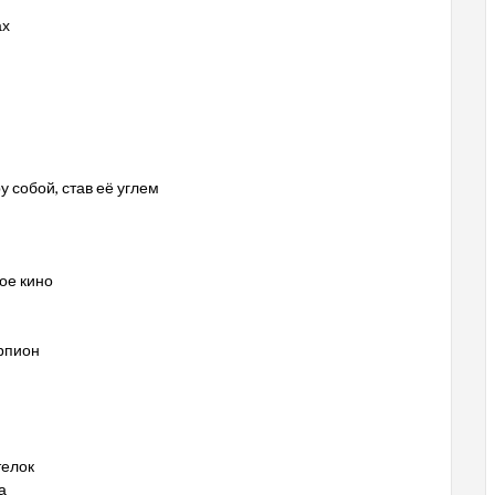
ах
у собой, став её углем
ое кино
орпион
телок
а