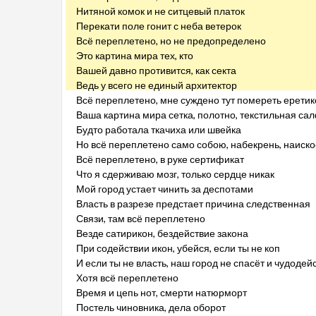
Нитяной комок и не ситцевый платок
Перекати поле гонит с неба ветерок
Всё переплетено, но не предопределено
Это картина мира тех, кто
Вашей давно противится, как секта
Ведь у всего не единый архитектор
Всё переплетено, мне суждено тут помереть ерети
Ваша картина мира сетка, полотно, текстильная са
Будто работала ткачиха или швейка
Но всё переплетено само собою, набекрень, наиско
Всё переплетено, в руке сертификат
Что я сдерживаю мозг, только сердце никак
Мой город устает чинить за деспотами
Власть в разрезе предстает причина следственная
Связи, там всё переплетено
Везде сатирикон, бездействие закона
При содействии икон, убейся, если ты не коп
И если ты не власть, наш город не спасёт и чудоде
Хотя всё переплетено
Время и цепь нот, смерти натюрморт
Постель чиновника, дела оборот