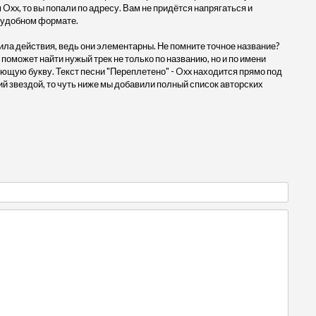
Oxx, то вы попали по адресу. Вам не придётся напрягаться и
в удобном формате.
ила действия, ведь они элементарны. Не помните точное название?
 поможет найти нужый трек не только по названию, но и по имени
ующую букву. Текст песни "Переплетено" - Oxx находится прямо под
 звездой, то чуть ниже мы добавили полный список авторских