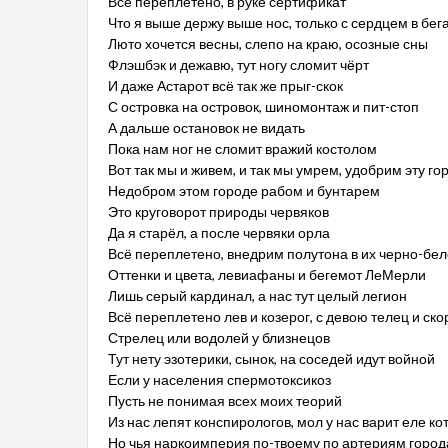
Всё переплетено, в руке сертификат
Что я выше держу выше нос, только с сердцем в бег
Люто хочется весны, слепо на краю, осозные сны
Флэшбэк и дежавю, тут ногу сломит чёрт
И даже Астарот всё так же прыг-скок
С островка на островок, шиномонтаж и пит-стоп
А дальше остановок не видать
Пока нам ног не сломит вражий костолом
Вот так мы и живем, и так мы умрем, удобрим эту гор
Недобром этом городе рабом и бунтарем
Это круговорот природы червяков
Да я старёл, а после червяки орла
Всё переплетено, внедрим полутона в их черно-бел
Оттенки и цвета, левиафаны и бегемот ЛеМерли
Лишь серый кардинал, а нас тут целый легион
Всё переплетено лев и козерог, с девою телец и ск
Стрелец или водолей у близнецов
Тут нету эзотерики, сынок, на соседей идут войной
Если у населения спермотоксикоз
Пусть не понимая всех моих теорий
Из нас лепят конспирологов, мол у нас варит еле ко
Но чья наркоимперия по-твоему по артериям город