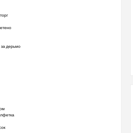
 торг
летено
г за дерьмо
ком
алфетка
сок