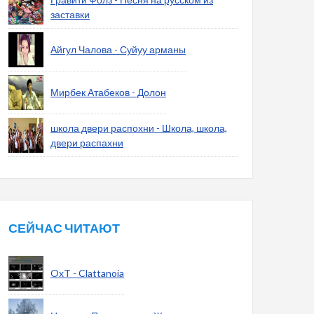
заставки
Айгул Чалова - Суйуу арманы
Мирбек Атабеков - Долон
школа двери распохни - Школа, школа,
двери распахни
СЕЙЧАС ЧИТАЮТ
OxT - Clattanoia