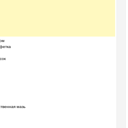
ком
лфетка
сок
йственная мазь