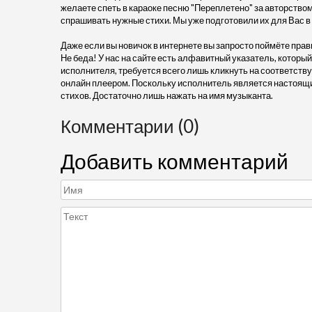
желаете спеть в караоке песню "Переплетено" за авторством 
спрашивать нужные стихи. Мы уже подготовили их для Вас 
Даже если вы новичок в интернете вы запросто поймёте прав
Не беда! У нас на сайте есть алфавитный указатель, который
исполнителя, требуется всего лишь кликнуть на соответств
онлайн плеером. Поскольку исполнитель является настоящий
стихов. Достаточно лишь нажать на имя музыканта.
Комментарии (0)
Добавить комментарий