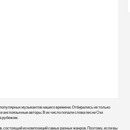
 популярных музыкантов нашего времени. Отбирались не только
кже англоязычные авторы. В их число попали слова песни Oxx
за рубежом.
, состоящий из композиций самых разных жанров. Поэтому, если вы