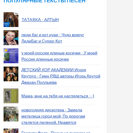
ПОПУЛЯРНЫЕ ТЕКСТЫ ПЕСЕН
TATARKA - АЛТЫН
леди баг и кот нуар - Чудо вокруг
ЛедиБаг и Супер-Кот
у моей россии длиные косички - У моей
России длинные косички
ДЕТСКИЙ ХОР АКАДЕМИИ Игоря
Крутого - Гимн РДШ авторы Игорь Крутой
Джахан Поллыева
Мама, мне на тебя не наглядеться - -)
новогодняя дискотека - Замела
метелица город мой, По дорогам
стелется пеленой. Нравятся
Гравити Фолз - Песня на русском из