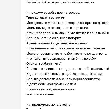
Тут уж либо бэттл-рэп , либо на шею петлю
Я прихожу домой в девять вечера
Тире дождь зпт ветер тчк
Мне здесь не место как немецкой овчарке на детск
Моим пальцам не согрется в перчатках
И тыщу раз прожить мне не хватит что б понять как 
Верил в Бога но он вышел покурить
А деньги манят будто женские коленки
Я как пленный инопланетянин не в своей тарелке
Можете говорить что я позёр , что я позор для рэпа
Что нужен шире диапазон и глубина во всём
Окей , я грубиян и что?
Пойми что я лишь тот кто должен за тебя сказать всё
Ведь я пережил в эмиграции из россии на запад
Больше дерьма чем в канализации асенизатор
И даже если мои трэки ни о чем
Я жму на record, майк включен
помолясь начнём
И я продолжаю жить в говне