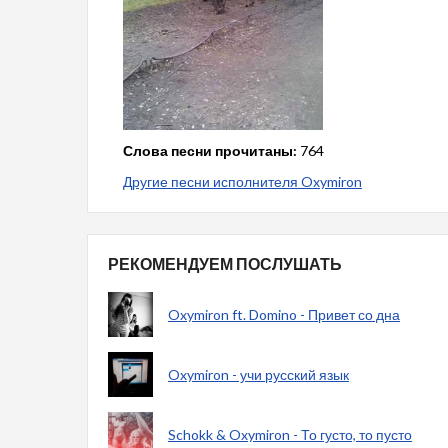
Слова песни прочитаны:
764
Другие песни исполнителя Oxymiron
РЕКОМЕНДУЕМ ПОСЛУШАТЬ
Oxymiron ft. Domino - Привет со дна
Oxymiron - учи русский язык
Schokk & Oxymiron - То густо, то пусто