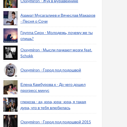
Oxxymiron - Жук в муравейнике
Азамат Мусагалиев и Вячеслав Макаров
- Песня о Сочи
Группа Сион - Молодежь, почему же ты
спишь?
Oxxymiron - Мысли пачкают мозги feat.
Schokk
Oxxymiron - Город под подошвой
Елена Камбурова к - До чего дошел
прогресс минус
глюкоза - ах, юра, юра- юра, я такая
дура, что в тебя влюбилась
Oxxymiron - Город под подошвой 2015