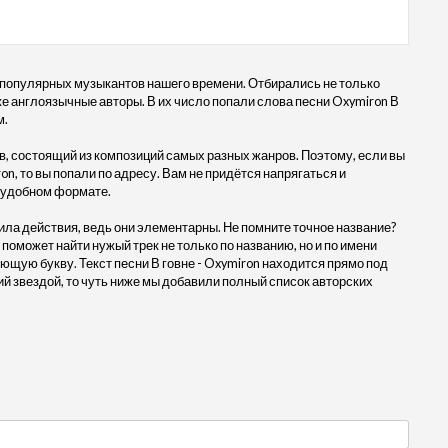
 популярных музыкантов нашего времени. Отбирались не только
кже англоязычные авторы. В их число попали слова песни Oxymiron В
м.
, состоящий из композиций самых разных жанров. Поэтому, если вы
on, то вы попали по адресу. Вам не придётся напрягаться и
в удобном формате.
ила действия, ведь они элементарны. Не помните точное название?
 поможет найти нужый трек не только по названию, но и по имени
ющую букву. Текст песни В говне - Oxymiron находится прямо под
 звездой, то чуть ниже мы добавили полный список авторских