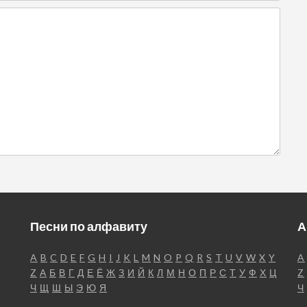
Песни по алфавиту
А
A
B
C
D
E
F
G
H
I
J
K
L
M
N
O
P
Q
R
S
T
U
V
W
X
Y
A
Z
А
Б
В
Г
Д
Е
Ё
Ж
З
И
Й
К
Л
М
Н
О
П
Р
С
Т
У
Ф
Х
Ц
Z
Ч
Щ
Ш
Ы
Э
Ю
Я
Ч