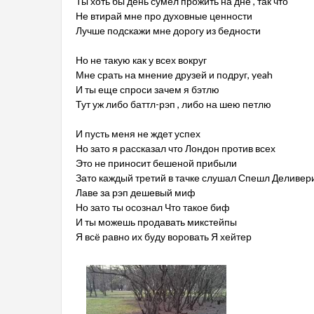
Ты хоть бы день сумел прожить на дне , так что
Не втирай мне про духовные ценности
Лучше подскажи мне дорогу из бедности
Но не такую как у всех вокруг
Мне срать на мнение друзей и подруг, yeah
И ты еще спроси зачем я бэтлю
Тут уж либо баттл-рэп , либо на шею петлю
И пусть меня не ждет успех
Но зато я рассказал что Лондон против всех
Это не приносит бешеной прибыли
Зато каждый третий в тачке слушал Спешл Деливер
Лаве за рэп дешевый миф
Но зато ты осознал Что такое биф
И ты можешь продавать микстейпы
Я всё равно их буду воровать Я хейтер