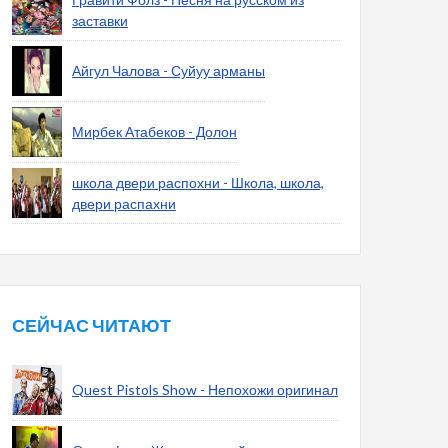
заставки
Айгул Чалова - Суйуу арманы
Мирбек Атабеков - Долон
школа двери распохни - Школа, школа,
двери распахни
СЕЙЧАС ЧИТАЮТ
Quest Pistols Show - Непохожи оригинал