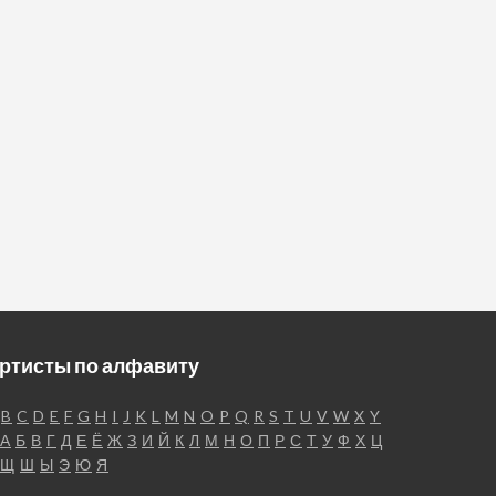
ртисты по алфавиту
B
C
D
E
F
G
H
I
J
K
L
M
N
O
P
Q
R
S
T
U
V
W
X
Y
А
Б
В
Г
Д
Е
Ё
Ж
З
И
Й
К
Л
М
Н
О
П
Р
С
Т
У
Ф
Х
Ц
Щ
Ш
Ы
Э
Ю
Я