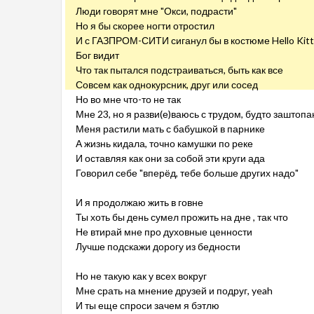
Люди говорят мне "Окси, подрасти"
Но я бы скорее ногти отростил
И с ГАЗПРОМ-СИТИ сиганул бы в костюме Hello Kitty
Бог видит
Что так пытался подстраиваться, быть как все
Совсем как однокурсник, друг или сосед
Но во мне что-то не так
Мне 23, но я разви(е)ваюсь с трудом, будто заштоп
Меня растили мать с бабушкой в парнике
А жизнь кидала, точно камушки по реке
И оставляя как они за собой эти круги ада
Говорил себе "вперёд, тебе больше других надо"
И я продолжаю жить в говне
Ты хоть бы день сумел прожить на дне , так что
Не втирай мне про духовные ценности
Лучше подскажи дорогу из бедности
Но не такую как у всех вокруг
Мне срать на мнение друзей и подруг, yeah
И ты еще спроси зачем я бэтлю