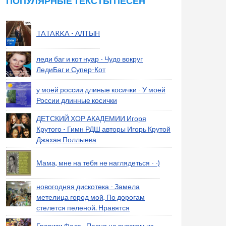
ПОПУЛЯРНЫЕ ТЕКСТЫ ПЕСЕН
TATARKA - АЛТЫН
леди баг и кот нуар - Чудо вокруг
ЛедиБаг и Супер-Кот
у моей россии длиные косички - У моей
России длинные косички
ДЕТСКИЙ ХОР АКАДЕМИИ Игоря
Крутого - Гимн РДШ авторы Игорь Крутой
Джахан Поллыева
Мама, мне на тебя не наглядеться - -)
новогодняя дискотека - Замела
метелица город мой, По дорогам
стелется пеленой. Нравятся
Гравити Фолз - Песня на русском из