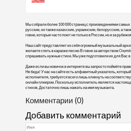
Мы собрали более 100 000 страниц с произведениями самых
русские, но также казахские, украинские, белорусские, а та
говне, которые часто поют не только в России, но и за рубежо
Наш сайт представляет из себя огромный музыкальный архив
желаете спеть в караоке песню В говне за авторством Oxymir
спрашивать нужные стихи. Мы уже подготовили их для Вас 
Даже если вы новичок в интернете вы запросто поймёте прав
Не беда! У нас на сайте есть алфавитный указатель, который
исполнителя, требуется всего лишь кликнуть на соответству
онлайн плеером. Поскольку исполнитель является настоящий
стихов. Достаточно лишь нажать на имя музыканта.
Комментарии (0)
Добавить комментарий