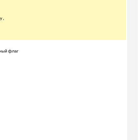
 ,
аный флаг