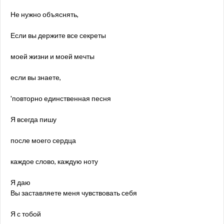
Не нужно объяснять,
Если вы держите все секреты
моей жизни и моей мечты
если вы знаете,
'повторно единственная песня
Я всегда пишу
после моего сердца
каждое слово, каждую ноту
Я даю
Вы заставляете меня чувствовать себя
Я с тобой