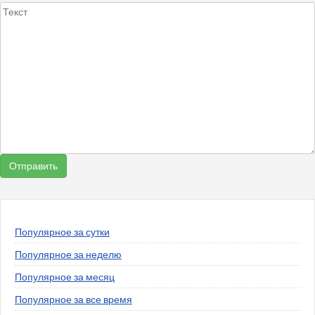
Популярное за сутки
Популярное за неделю
Популярное за месяц
Популярное за все время