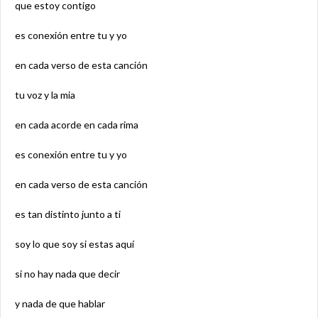
que estoy contigo
es conexión entre tu y yo
en cada verso de esta canción
tu voz y la mia
en cada acorde en cada rima
es conexión entre tu y yo
en cada verso de esta canción
es tan distinto junto a ti
soy lo que soy si estas aquí
si no hay nada que decir
y nada de que hablar