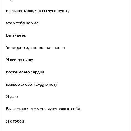
и слышать все, что вы чувствуете,
что у тебя на уме
Вы знаете,
'повторно единственная песня
Я всегда пишу
после моего сердца
каждое слово, каждую ноту
Я даю
Вы заставляете меня чувствовать себя
Я с тобой