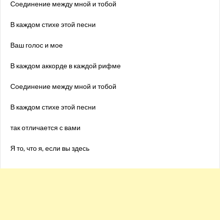
Соединение между мной и тобой
В каждом стихе этой песни
Ваш голос и мое
В каждом аккорде в каждой рифме
Соединение между мной и тобой
В каждом стихе этой песни
так отличается с вами
Я то, что я, если вы здесь