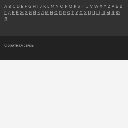
A
B
C
D
E
F
G
H
I
J
K
L
M
N
O
P
Q
R
S
T
U
V
W
X
Y
Z
А
Б
В
Г
Д
Е
Ё
Ж
З
И
Й
К
Л
М
Н
О
П
Р
С
Т
У
Ф
Х
Ц
Ч
Щ
Ш
Ы
Э
Ю
Я
Обратная связь