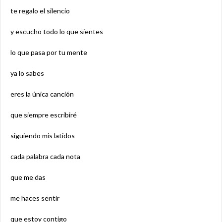
te regalo el silencio
y escucho todo lo que sientes
lo que pasa por tu mente
ya lo sabes
eres la única canción
que siempre escribiré
siguiendo mis latidos
cada palabra cada nota
que me das
me haces sentir
que estoy contigo