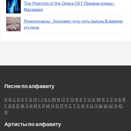
The Phantom of the Opera OST Призрак оперы -
Маскарад
Роднополисы - Холодеет чуть-чуть ладонь В жаркую
эту ночь
Песни по алфавиту
A
B
C
D
E
F
G
H
I
J
K
L
M
N
O
P
Q
R
S
T
U
V
W
X
Y
Z
А
Б
В
Г
Д
Е
Ё
Ж
З
И
Й
К
Л
М
Н
О
П
Р
С
Т
У
Ф
Х
Ц
Ч
Щ
Ш
Ы
Э
Ю
Я
Артисты по алфавиту