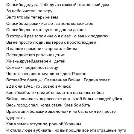
Спасибо деду за Победу , за каждый отстоявший дом
За небо чистое , за веру
За то что мы теперь живем
Спасибо за реки чистые , за поле колосистое
Спасибо , за то что пули не дошли до нас
В который раз вспоминаю я о вас - о ваших подвигах
Вы не просто люди , вы герои с простолюдием
В нашем времени - с простолюбием
Последние кто реально ценит
Жизнь,друзей,матерей - детей
Семью - преданность отцу
Честь свою , честь мундира - долг Родине
Вставайте братцы , Священная Война - Родина зовет
22 июня 1941 - го , ровно в 4 часа
Киев бомбили - нам объявили что началась война
Война началась на рассвете дня - чтоб больше людей убить
Весь город спал , когда стали Киев бомбить
Врагов шли большие эшелоны - и не было сил их просто
удержать
Как в земли вступили, родной Украины
И стали людей убивать - но вы прошли все эти страшные пути