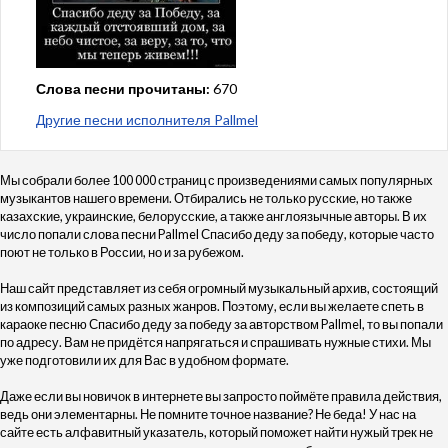
Слова песни прочитаны:
670
Другие песни исполнителя Pallmel
Мы собрали более 100 000 страниц с произведениями самых популярных
музыкантов нашего времени. Отбирались не только русские, но также
казахские, украинские, белорусские, а также англоязычные авторы. В их
число попали слова песни Pallmel Спасибо деду за победу, которые часто
поют не только в России, но и за рубежом.
Наш сайт представляет из себя огромный музыкальный архив, состоящий
из композиций самых разных жанров. Поэтому, если вы желаете спеть в
караоке песню Спасибо деду за победу за авторством Pallmel, то вы попали
по адресу. Вам не придётся напрягаться и спрашивать нужные стихи. Мы
уже подготовили их для Вас в удобном формате.
Даже если вы новичок в интернете вы запросто поймёте правила действия,
ведь они элементарны. Не помните точное название? Не беда! У нас на
сайте есть алфавитный указатель, который поможет найти нужый трек не