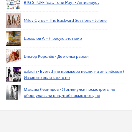
BIG STUFF feat. Тони Раут - Антивирус .
Miley Cyrus - The Backyard Sessions - Jolene
Ермолов А. - Я рисую этот мир
Виктор Королёв - Девчонка рыжая
paladin - Everything премьера песни, на английском (
Извините если как-то не
Максим Леонидов - Я оглянулся посмотреть, не
обернулась ли она, чтоб посмотреть, не