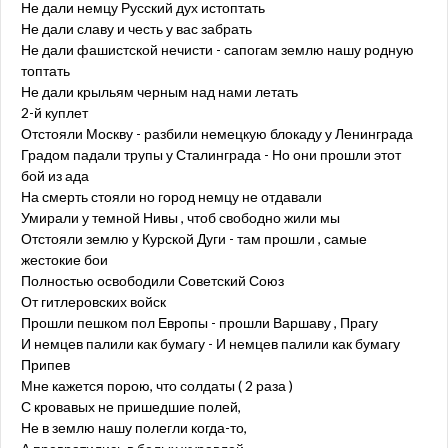
Не дали немцу Русский дух истоптать
Не дали славу и честь у вас забрать
Не дали фашистской нечисти - сапогам землю нашу родную
топтать
Не дали крыльям черным над нами летать
2-й куплет
Отстояли Москву - разбили немецкую блокаду у Ленинграда
Градом падали трупы у Сталинграда - Но они прошли этот
бой из ада
На смерть стояли но город немцу не отдавали
Умирали у темной Нивы , чтоб свободно жили мы
Отстояли землю у Курской Дуги - там прошли , самые
жестокие бои
Полностью освободили Советский Союз
От гитлеровских войск
Прошли пешком пол Европы - прошли Варшаву , Прагу
И немцев палили как бумагу - И немцев палили как бумагу
Припев
Мне кажется порою, что солдаты ( 2 раза )
С кровавых не пришедшие полей,
Не в землю нашу полегли когда-то,