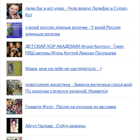
леди баг и кот нуар - Чудо вокруг ЛедиБаг и Супер-
Кот
у моей россии длиные косички - У моей России
длинные косички
ДЕТСКИЙ ХОР АКАДЕМИИ Игоря Крутого - Гимн
РДШ авторы Игорь Крутой Джахан Поллыева
Мама, мне на тебя не наглядеться - -)
новогодняя дискотека - Замела метелица город мой,
По дорогам стелется пеленой. Нравятся
Гравити Фолз - Песня на русском из заставки
Айгул Чалова - Суйуу арманы