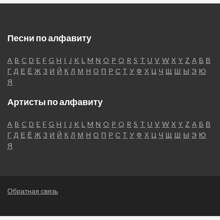
Песни по алфавиту
A
B
C
D
E
F
G
H
I
J
K
L
M
N
O
P
Q
R
S
T
U
V
W
X
Y
Z
А
Б
В
Г
Д
Е
Ё
Ж
З
И
Й
К
Л
М
Н
О
П
Р
С
Т
У
Ф
Х
Ц
Ч
Щ
Ш
Ы
Э
Ю
Я
Артисты по алфавиту
A
B
C
D
E
F
G
H
I
J
K
L
M
N
O
P
Q
R
S
T
U
V
W
X
Y
Z
А
Б
В
Г
Д
Е
Ё
Ж
З
И
Й
К
Л
М
Н
О
П
Р
С
Т
У
Ф
Х
Ц
Ч
Щ
Ш
Ы
Э
Ю
Я
Обратная связь