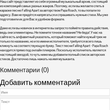
Наш сайт представляет из себя огромный музыкальный архив, состоящий
из композиций самых разных жанров. Поэтому, если вы желаете спеть в
караоке песню Falling Apart за авторством Papa Roach, то вы попали по
адресу. Вам не придётся напрягаться и спрашивать нужные стихи. Мы уже
подготовили их для Вас в удобном формате.
Даже если вы новичок в интернете вы запросто поймёте правила действия,
ведь они элементарны. Не помните точное название? Не беда! У нас на
сайте есть алфавитный указатель, который поможет найти нужый трек не
только по названию, но и по имени исполнителя, требуется всего лишь
кликнуть на соответствующую букву. Текст песни Falling Apart - Papa Roach
находится прямо под онлайн плеером. Поскольку исполнитель является
настоящий звездой, то чуть ниже мы добавили полный список авторских
стихов. Достаточно лишь нажать на имя музыканта.
Комментарии (0)
Добавить комментарий