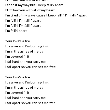
I tried it my way but I keep fallin' apart
I'll follow you with all of my heart
I'm tired of my ways cause I keep fallin' I'm fallin' apart
I'm fallin' I'm fallin' apart
I'm fallin' I'm fallin' apart
I'm fallin' apart
Your love's a fire
It's alive and I'm burning in it
I'm in the ashes of mercy
I'm covered in it
I fall hard and you carry me
I fall apart so you can set me free
Your love's a fire
It's alive and I'm burning in it
I'm in the ashes of mercy
I'm covered in it
I fall hard and you carry me
I fall apart so you can set me free