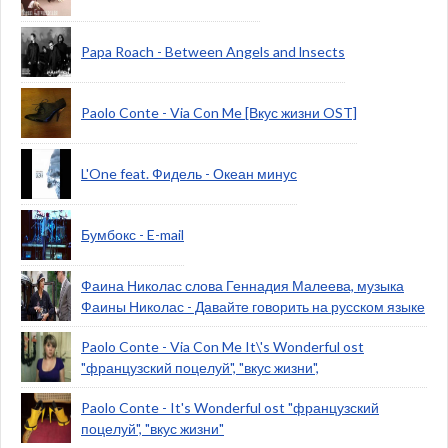
Papa Roach - Between Angels and lnsects
Paolo Conte - Via Con Me [Вкус жизни OST]
L'One feat. Фидель - Океан минус
Бумбокс - E-mail
Фаина Николас слова Геннадия Малеева, музыка
Фаины Николас - Давайте говорить на русском языке
Paolo Conte - Via Con Me It\'s Wonderful ost
"французский поцелуй", "вкус жизни",
Paolo Conte - It's Wonderful ost "французский
поцелуй", "вкус жизни"