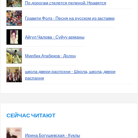
По дорогам стелется пеленой. Нравятся
Гравити Фолз - Песня на русском из заставки
Айгул Чалова - Суйуу арманы
Мирбек Атабеков - Долон
школа двери распохни - Школа, школа, двери
распахни
СЕЙЧАС ЧИТАЮТ
Ирина Богушевская - Куклы