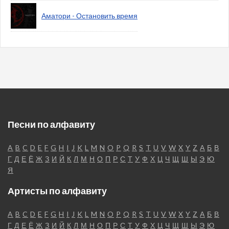
Аматори - Остановить время
Песни по алфавиту
A
B
C
D
E
F
G
H
I
J
K
L
M
N
O
P
Q
R
S
T
U
V
W
X
Y
Z
А
Б
В
Г
Д
Е
Ё
Ж
З
И
Й
К
Л
М
Н
О
П
Р
С
Т
У
Ф
Х
Ц
Ч
Щ
Ш
Ы
Э
Ю
Я
Артисты по алфавиту
A
B
C
D
E
F
G
H
I
J
K
L
M
N
O
P
Q
R
S
T
U
V
W
X
Y
Z
А
Б
В
Г
Д
Е
Ё
Ж
З
И
Й
К
Л
М
Н
О
П
Р
С
Т
У
Ф
Х
Ц
Ч
Щ
Ш
Ы
Э
Ю