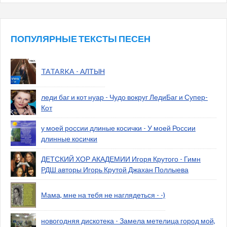
ПОПУЛЯРНЫЕ ТЕКСТЫ ПЕСЕН
TATARKA - АЛТЫН
леди баг и кот нуар - Чудо вокруг ЛедиБаг и Супер-
Кот
у моей россии длиные косички - У моей России
длинные косички
ДЕТСКИЙ ХОР АКАДЕМИИ Игоря Крутого - Гимн
РДШ авторы Игорь Крутой Джахан Поллыева
Мама, мне на тебя не наглядеться - -)
новогодняя дискотека - Замела метелица город мой,