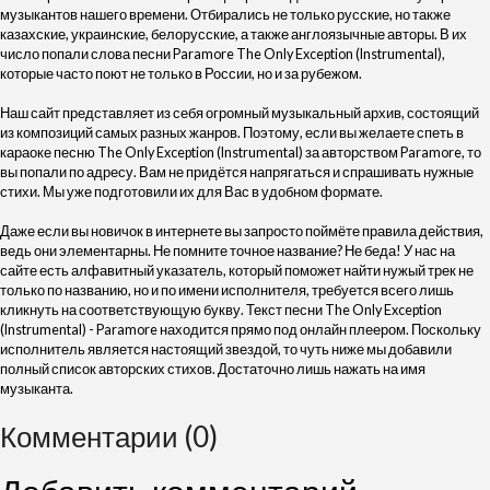
музыкантов нашего времени. Отбирались не только русские, но также
казахские, украинские, белорусские, а также англоязычные авторы. В их
число попали слова песни Paramore The Only Exception (Instrumental),
которые часто поют не только в России, но и за рубежом.
Наш сайт представляет из себя огромный музыкальный архив, состоящий
из композиций самых разных жанров. Поэтому, если вы желаете спеть в
караоке песню The Only Exception (Instrumental) за авторством Paramore, то
вы попали по адресу. Вам не придётся напрягаться и спрашивать нужные
стихи. Мы уже подготовили их для Вас в удобном формате.
Даже если вы новичок в интернете вы запросто поймёте правила действия,
ведь они элементарны. Не помните точное название? Не беда! У нас на
сайте есть алфавитный указатель, который поможет найти нужый трек не
только по названию, но и по имени исполнителя, требуется всего лишь
кликнуть на соответствующую букву. Текст песни The Only Exception
(Instrumental) - Paramore находится прямо под онлайн плеером. Поскольку
исполнитель является настоящий звездой, то чуть ниже мы добавили
полный список авторских стихов. Достаточно лишь нажать на имя
музыканта.
Комментарии (0)