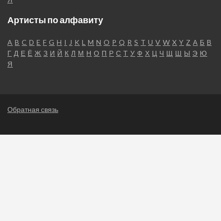
Артисты по алфавиту
A
B
C
D
E
F
G
H
I
J
K
L
M
N
O
P
Q
R
S
T
U
V
W
X
Y
Z
А
Б
В
Г
Д
Е
Ё
Ж
З
И
Й
К
Л
М
Н
О
П
Р
С
Т
У
Ф
Х
Ц
Ч
Щ
Ш
Ы
Э
Ю
Я
Обратная связь