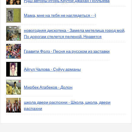
РДШ авторы Игорь Крутой Джахан Поллыева
Мама, мне на тебя не наглядеться - -)
новогодняя дискотека - Замела метелица город мой,
По дорогам стелется пеленой. Нравятся
Гравити Фолз - Песня на русском из заставки
Айгул Чалова - Суйуу арманы
Мирбек Атабеков - Долон
школа двери распохни - Школа, школа, двери
распахни