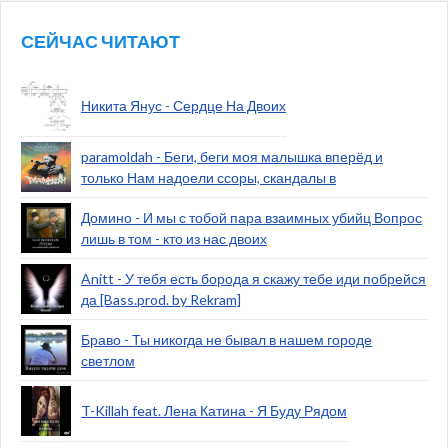
СЕЙЧАС ЧИТАЮТ
Никита Янус - Сердце На Двоих
paramoldah - Беги, беги моя малышка вперёд и
только Нам надоели ссоры, скандалы в
Домино - И мы с тобой пара взаимных убийц Вопрос
лишь в том - кто из нас двоих
Anitt - У тебя есть борода я скажу тебе иди побрейся
да [Bass.prod. by Rekram]
Браво - Ты никогда не бывал в нашем городе
светлом
T-Killah feat. Лена Катина - Я Буду Рядом