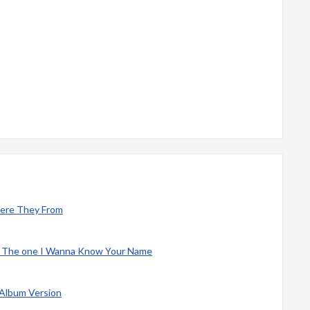
Where They From
s - The one I Wanna Know Your Name
y Album Version