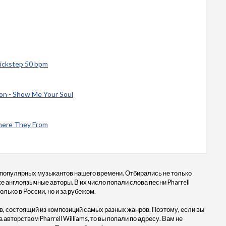
uickstep 50 bpm
Loon - Show Me Your Soul
 Where They From
 популярных музыкантов нашего времени. Отбирались не только
же англоязычные авторы. В их число попали слова песни Pharrell
только в России, но и за рубежом.
, состоящий из композиций самых разных жанров. Поэтому, если вы
а авторством Pharrell Williams, то вы попали по адресу. Вам не