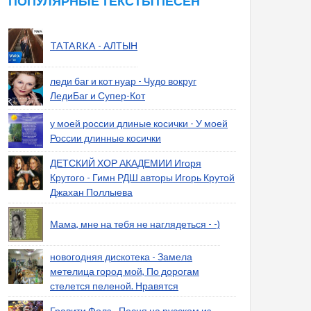
ПОПУЛЯРНЫЕ ТЕКСТЫ ПЕСЕН
TATARKA - АЛТЫН
леди баг и кот нуар - Чудо вокруг
ЛедиБаг и Супер-Кот
у моей россии длиные косички - У моей
России длинные косички
ДЕТСКИЙ ХОР АКАДЕМИИ Игоря
Крутого - Гимн РДШ авторы Игорь Крутой
Джахан Поллыева
Мама, мне на тебя не наглядеться - -)
новогодняя дискотека - Замела
метелица город мой, По дорогам
стелется пеленой. Нравятся
Гравити Фолз - Песня на русском из