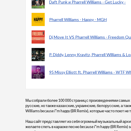
Daft Punk и Pharrell Williams - Get Lucky -
Pharrell Williams - Happy - MGH
Dj Move It VS Pharrell Williams - Freedom Q
P. Diddy, Lenny Kravitz, Pharrell Williams & 
95 Missy Elliott ft. Pharrell Williams - WTF
Мы собрали более 100 000 страниц с произведениями самых
русские, но также казахские, украинские, белорусские, а так
Williams because i"m happy (BR Remix), которые часто поют не 
Наш сайт представляет из себя огромный музыкальный архив
желаете спеть в караоке песню because i"m happy (BR Remix) з