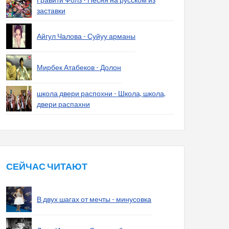
заставки
Айгул Чалова - Суйуу арманы
Мирбек Атабеков - Долон
школа двери распохни - Школа, школа,
двери распахни
СЕЙЧАС ЧИТАЮТ
В двух шагах от мечты - минусовка