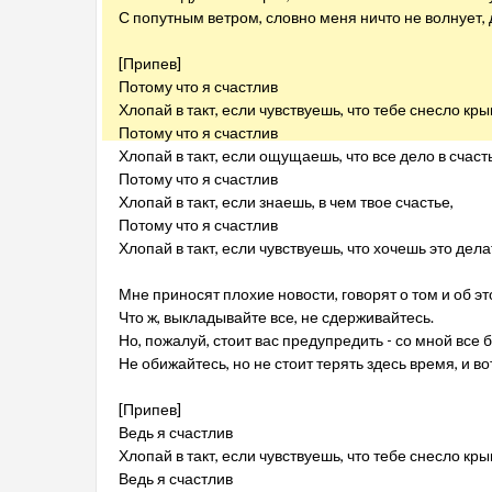
С попутным ветром, словно меня ничто не волнует, де
[Припев]
Потому что я счастлив
Хлопай в такт, если чувствуешь, что тебе снесло кры
Потому что я счастлив
Хлопай в такт, если ощущаешь, что все дело в счаст
Потому что я счастлив
Хлопай в такт, если знаешь, в чем твое счастье,
Потому что я счастлив
Хлопай в такт, если чувствуешь, что хочешь это дела
Мне приносят плохие новости, говорят о том и об эт
Что ж, выкладывайте все, не сдерживайтесь.
Но, пожалуй, стоит вас предупредить - со мной все 
Не обижайтесь, но не стоит терять здесь время, и вот
[Припев]
Ведь я счастлив
Хлопай в такт, если чувствуешь, что тебе снесло кры
Ведь я счастлив