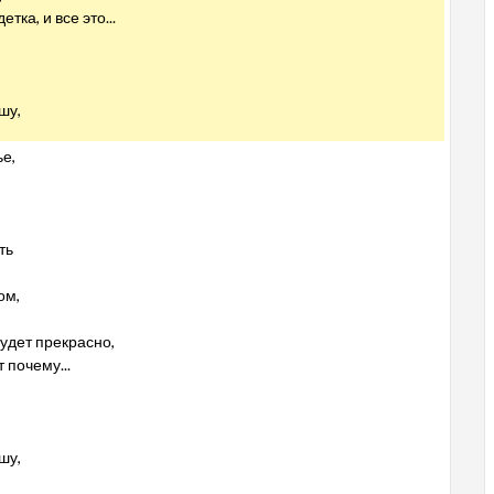
тка, и все это...
шу,
ье,
ть
ом,
будет прекрасно,
 почему...
шу,