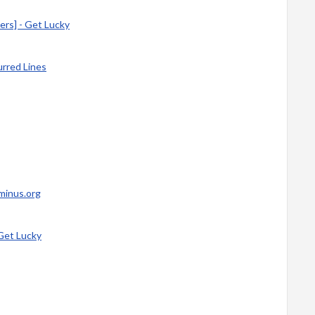
gers] - Get Lucky
lurred Lines
-minus.org
 Get Lucky