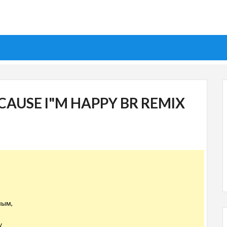
CAUSE I"M HAPPY BR REMIX
ным,
у