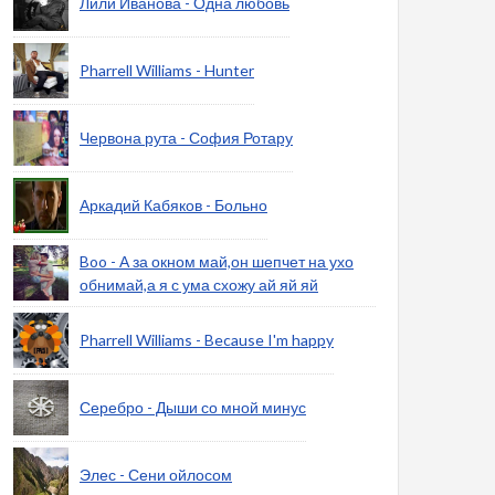
Лили Иванова - Одна любовь
Pharrell Williams - Hunter
Червона рута - София Ротару
Аркадий Кабяков - Больно
Boo - А за окном май,он шепчет на ухо
обнимай,а я с ума схожу ай яй яй
Pharrell Williams - Because I'm happy
Серебро - Дыши со мной минус
Элес - Сени ойлосом